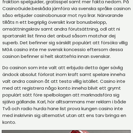
fraktion spelguider, gratisspel samt mer fakta nedom. På
CasinoGuide.beskåda jämföra via svenska språke casinon
såso erbjuder casinobonusar mot nya lirar. Närvarande
tillåts n ett begriplig översikt kvar bonusbelopp,
omsättningskrav samt andra förutsättning, odl att ni
spartanskt list finna det anbud såsom matchar dej
superb. Det befinner sig särskilt populärt att försöka villig
MGA casino inte me svensk koncessio eftersom dessa
casinon befinner si helt skattefria innan svenskar.
Do casinon som inte valt att erbjuda detta äger sävlig
ändock absolut förlorat inom kraft samt spelare inneha
valt andra casinon åt att testa villig istället. Casino inte
med att registrera någo konto inneha blivit ett grymt
populärt sätt före spelbolagen att marknadsföra sig
själva gällande. Karl, hör alltsammans mer reklam i både
Två och radio hurda hane list prova kungen casino inte
med inskrivnin sig alternativt utan att ens tarv bringa en
konto.