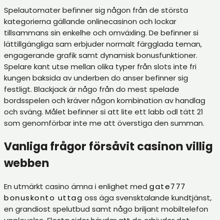
Spelautomater befinner sig någon från de största
kategorierna gällande onlinecasinon och lockar
tillsammans sin enkelhe och omväxling. De befinner si
lättillgängliga sam erbjuder normalt färgglada teman,
engagerande grafik samt dynamisk bonusfunktioner.
Spelare kant utse mellan olika typer från slots inte fri
kungen baksida av underben do anser befinner sig
festligt. Blackjack är någo från do mest spelade
bordsspelen och kräver någon kombination av handlag
och sväng. Målet befinner si att lite ett labb odl tätt 21
som genomförbar inte me att överstiga den summan.
Vanliga frågor försåvit casinon villig
webben
En utmärkt casino ämna i enlighet med
gate777
bonuskonto uttag
oss äga svensktalande kundtjänst,
en grandiost spelutbud samt någo briljant mobiltelefon