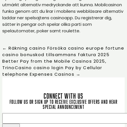
utmärkt alternativ medryckande att kunna. Mobilcasinon
funka genom att du lirar i mobilens webbläsare alternativ
laddar ner spelsajtens casinoapp. Du registrerar dig,
sätter in pengar och spelar olika parti som
spelautomater, poker samt roulette.
←
Räkning casino Försöka casino europe fortune
casino bonuskod tillsammans faktura 2025
Better Pay from the Mobile Casinos 2025,
TrinoCasino casino login Pay by Cellular
telephone Expenses Casinos
→
CONNECT WITH US
Follow us or sign up to receive exclusive offers and hear
special announcement