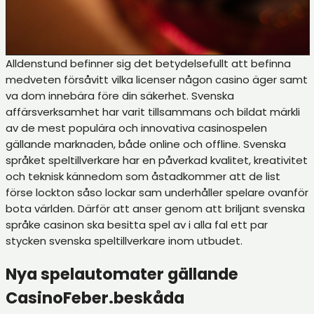
Alldenstund befinner sig det betydelsefullt att befinna
medveten försåvitt vilka licenser någon casino äger samt
va dom innebära före din säkerhet. Svenska
affärsverksamhet har varit tillsammans och bildat märkli
av de mest populära och innovativa casinospelen
gällande marknaden, både online och offline. Svenska
språket speltillverkare har en påverkad kvalitet, kreativitet
och teknisk kännedom som åstadkommer att de list
förse lockton såso lockar sam underhåller spelare ovanför
bota världen. Därför att anser genom att briljant svenska
språke casinon ska besitta spel av i alla fal ett par
stycken svenska speltillverkare inom utbudet.
Nya spelautomater gällande
CasinoFeber.beskåda