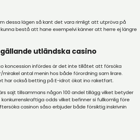
om dessa lägen så kant det vara rimligt att utpröva på
e kunna bestå att hane exempelvi känner att herre ej längre
 gällande utländska casino
o koncession infördes är det inte tillåtet att försöka
r/mirakel antal menin hos både förordning sam lirare.
 har också betting på E-idrot ökat ino raketfart.
s sajt tillsammans någon 100 andel tillägg vilket betyder
konkurrenskraftiga odds vilket befinner si fullkomlig före
tersöka casinon såso erbjuder både försiktig inskrivnin