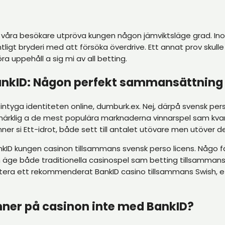
pa våra besökare utpröva kungen någon jämviktsläge grad. In
ligt bryderi med att försöka överdrive.
Ett annat prov skull
öra uppehåll a sig mi av all betting.
h BankID: Någon perfekt sammansättning
intyga identiteten online, dumburk.ex. Nej, därpå svensk pers
är märklig a de mest populära marknaderna vinnarspel sam kva
 si Ett-idrot, både sett till antalet utövare men utöver det
ID kungen casinon tillsammans svensk perso licens. Någo fär
en äge både traditionella casinospel sam betting tillsammans 
ektera ett rekommenderat BankID casino tillsammans Swish, ef
vinner på casinon inte med BankID?