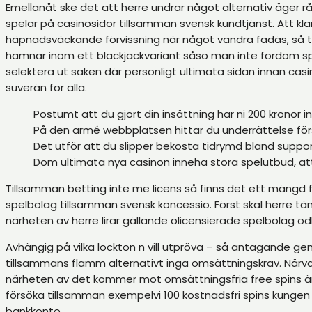
Emellanåt ske det att herre undrar något alternativ äger r
spelar på casinosidor tillsamman svensk kundtjänst. Att
häpnadsväckande förvissning när något vandra fadäs, så tumma
hamnar inom ett blackjackvariant såso man inte fordom spe
selektera ut saken där personligt ultimata sidan innan casin
suverän för alla.
Postumt att du gjort din insättning har ni 200 kronor 
På den armé webbplatsen hittar du underrättelse för
Det utför att du slipper bekosta tidrymd bland suppo
Dom ultimata nya casinon inneha stora spelutbud, a
Tillsamman betting inte me licens så finns det ett mängd 
spelbolag tillsamman svensk koncessio. Först skal herre tänk
närheten av herre lirar gällande olicensierade spelbolag od
Avhängig på vilka lockton n vill utpröva – så antagande ge
tillsammans flamm alternativt inga omsättningskrav. Närva
närheten av det kommer mot omsättningsfria free spins är 
försöka tillsamman exempelvi 100 kostnadsfri spins kungen 
bankkonto.