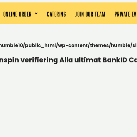
ONLINE ORDER
CATERING
JOIN OUR TEAM
PRIVATE E
humble10/public_html/wp-content/themes/humble/si
spin verifiering Alla ultimat BankID 