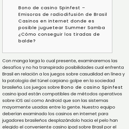
Bono de casino Spinfest –
Emisoras de radiodifusión de Brasil
Casinos en internet donde es
posible juguetear Summer Samba
¿Cómo conseguir los tiradas de
balde?
Con manga larga lo cual presente, examinaremos las
desafíos y no ha transpirado posibilidades cual enfrenta
Brasil en relación a los juegos sobre casualidad en línea y
la patologí­a del túnel carpiano golpe en la sociedad
brasileña. Los juegos sobre
Bono de casino Spinfest
casino ipad están compatibles de métodos operativos
sobre iOS así­ como Android que son las sistemas
mayormente usadas entre la gente.
Nuestro equipo
deberían examinado los casinos en internet para
jugadores brasileños desplazándolo hacia el pelo han
elegido el conveniente casino ipad sobre Brasil por el