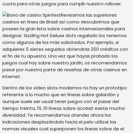
cuota para otras juegos para cumplir nuestro rollover.
Revisamos las superiores
casinos en línea de Brasil así­ como descubrimos que
poseen la gran lista sobre casinos internacionales para
designar. Sizzling Hot Deluxe slots regalado los tenemos
como algunos de los más solicitados. Por ejemplo, si
adquieres 5 sietes seguidos obtendrás 250 créditos con
el fin de tu apuesta. Una vez que hayas probado los
juegos cual hay sobre nuestro jardí­n, os recomendamos
pasar por nuestra parte de reseñas de otras casinos en
internet.
Dentro de los vídeo slots modernos no hay un prototipo
referente a lo mucho que en líneas sobre galardón y
aunque suele ser usual tener juegos con el pasar del
tiempo treinta, 10, 10 líneas sobre accésit existe mucha
diversidad. Te recomendamos atender ahora los
indicaciones desplazándolo hacia el pelo utilizar las
normas visuales cual superponen los líneas sobre de el