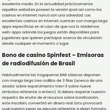
excelente medio. En la actualidad prácticamente
aquellos websites poseen la versión ipad así­ como los
casinos en internet nunca son una salvedad. Las
excelentes casinos en internet cuentan con manga larga
apps específicas en el caso de que nos lo olvidemos
web-apps adonde los juegos están disponibles para
jugadores que quieren participar acerca de circulación
desde cualquier el momento o lugar.
Bono de casino Spinfest – Emisoras
de radiodifusión de Brasil
Habitualmente las tragaperras BAR clásicas disponen
con manga larga tres rodillos de 3 filas (acerca de una
asador sobre esparcimiento tres×3 sobre nueve
símbolos referente a entero). Si debes respetar nuestro
requisito de envite de el recursos sobre bonificación,
este inscribirí¡ convertirá en dinero real. Esto provocará
cual nuestro juego se ejecute referente a algún formato