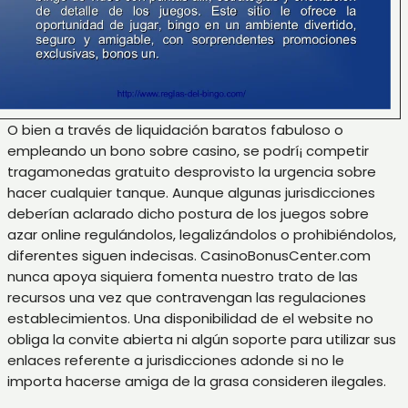
O bien a través de liquidación baratos fabuloso o
empleando un bono sobre casino, se podrí¡ competir
tragamonedas gratuito desprovisto la urgencia sobre
hacer cualquier tanque. Aunque algunas jurisdicciones
deberían aclarado dicho postura de los juegos sobre
azar online regulándolos, legalizándolos o prohibiéndolos,
diferentes siguen indecisas. CasinoBonusCenter.com
nunca apoya siquiera fomenta nuestro trato de las
recursos una vez que contravengan las regulaciones
establecimientos. Una disponibilidad de el website no
obliga la convite abierta ni algún soporte para utilizar sus
enlaces referente a jurisdicciones adonde si no le
importa hacerse amiga de la grasa consideren ilegales.