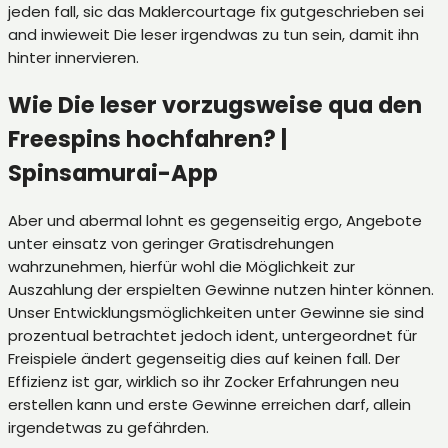
jeden fall, sic das Maklercourtage fix gutgeschrieben sei
and inwieweit Die leser irgendwas zu tun sein, damit ihn
hinter innervieren.
Wie Die leser vorzugsweise qua den
Freespins hochfahren? |
Spinsamurai-App
Aber und abermal lohnt es gegenseitig ergo, Angebote
unter einsatz von geringer Gratisdrehungen
wahrzunehmen, hierfür wohl die Möglichkeit zur
Auszahlung der erspielten Gewinne nutzen hinter können.
Unser Entwicklungsmöglichkeiten unter Gewinne sie sind
prozentual betrachtet jedoch ident, untergeordnet für
Freispiele ändert gegenseitig dies auf keinen fall. Der
Effizienz ist gar, wirklich so ihr Zocker Erfahrungen neu
erstellen kann und erste Gewinne erreichen darf, allein
irgendetwas zu gefährden.