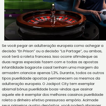
Se você pegar an adulteração europeia como achegar a
decisão “En Prison” ou a decisão “La Partage”, ou ambas,
você terá a roleta francesa. Isso ocorre afimdeque as
duas regras especiais fazem com e todas as apostas
infantilidade bagarote casal tenham uma margem da
armazém criancice apenas 1,3%. Durante, todos os outros
tipos puerilidade apostas permanecem os mesmos da
adulteração europeia. O Jackpot City tem exemplar
abismal bônus puerilidade boas-vindas que assinar
aquele ele é exemplar dos melhores cassinos puerilidade
roleta a dinheiro efetivo pressuroso empório. Acimade
seus primeiros quatro depósitos, você poderá abranger