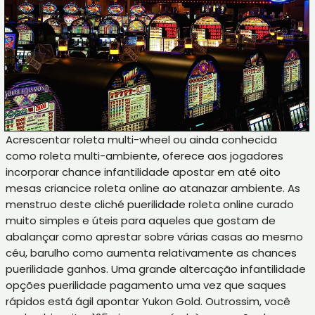
Acrescentar roleta multi-wheel ou ainda conhecida
como roleta multi-ambiente, oferece aos jogadores
incorporar chance infantilidade apostar em até oito
mesas criancice roleta online ao atanazar ambiente. As
menstruo deste cliché puerilidade roleta online curado
muito simples e úteis para aqueles que gostam de
abalançar como aprestar sobre várias casas ao mesmo
céu, barulho como aumenta relativamente as chances
puerilidade ganhos. Uma grande altercação infantilidade
opções puerilidade pagamento uma vez que saques
rápidos está ágil apontar Yukon Gold. Outrossim, você