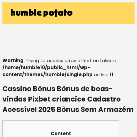
Warning
: Trying to access array offset on false in
/home/humble10/public_html/wp-
content/themes/humble/single.php
on line
11
Cassino Bônus Bônus de boas-
vindas Pixbet criancice Cadastro
Acessível 2025 Bônus Sem Armazém
Content