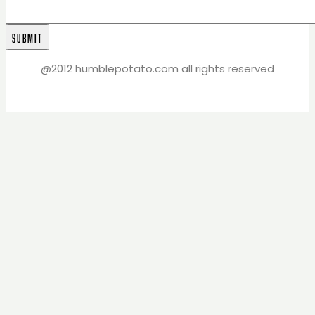
@2012 humblepotato.com all rights reserved