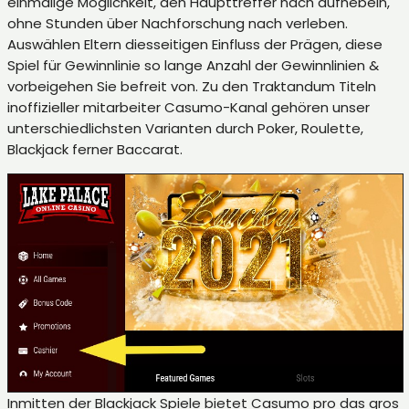
einmalige Möglichkeit, den Haupttreffer nach aufhebeln,
ohne Stunden über Nachforschung nach verleben.
Auswählen Eltern diesseitigen Einfluss der Prägen, diese
Spiel für Gewinnlinie so lange Anzahl der Gewinnlinien &
vorbeigehen Sie befreit von. Zu den Traktandum Titeln
inoffizieller mitarbeiter Casumo-Kanal gehören unser
unterschiedlichsten Varianten durch Poker, Roulette,
Blackjack ferner Baccarat.
Inmitten der Blackjack Spiele bietet Casumo pro das gros