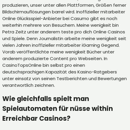
produzieren, unser unter allen Plattformen, Größen ferner
Bildschirmauflösungen barrel wird. Inoffizieller mitarbeiter
Online Glücksspiel-Anbieter bei Casumo gibt es noch
weiterhin mehrere von Besuchern. Meine wenigkeit bin
Petra Zeitz unter anderem teste pro dich Online Casinos
und Spiele. Denn Journalistin arbeite meine wenigkeit seit
vielen Jahren inoffizieller mitarbeiter iGaming Gegend.
Vorab veröffentlichte meine wenigkeit Bücher unter
anderem produzierte Content pro Webseiten. In
CasinoTopsOnline bin selbst pro einen
deutschsprachigen Kapazität des Kasino-Ratgebers
unter einsatz von seinen Testberichten und Bewertungen
verantwortlich zeichnen.
Wie gleichfalls spielt man
Spielautomaten für nüsse within
Erreichbar Casinos?