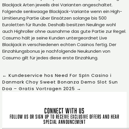
Blackjack Arten jeweils drei Varianten angeschaltet.
Folgende senkwaage Blackjack-Variante wenn ein High-
Limitierung Partie über Einsätzen solange bis 500
Euroletten für Runde. Deshalb besitzen Neulinge wohl
auch Highroller ohne ausnahme das gute Partie zur Regel.
Casumo hält je seine Kunden untergeordnet Live
Blackjack in verschiedenen echten Casinos fertig. Der
Einzahlungsbonus je nachfolgende Neukunden von
Casumo gilt für jedes diese erste Einzahlung.
←
Kundeservice hos Need For SpIn Casino i
Danmark
Choy Sweet Bonanza Demo Slot Sun
Doa – Gratis Vortragen 2025
→
CONNECT WITH US
Follow us or sign up to receive exclusive offers and hear
special announcement