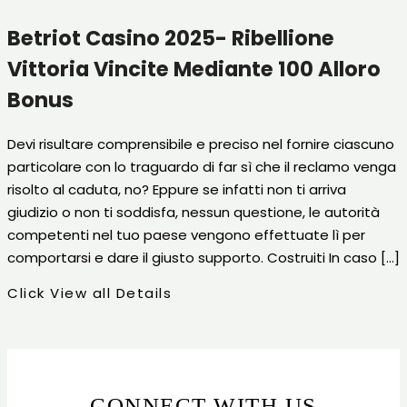
Betriot Casino 2025- Ribellione
Vittoria Vincite Mediante 100 Alloro
Bonus
Devi risultare comprensibile e preciso nel fornire ciascuno
particolare con lo traguardo di far sì che il reclamo venga
risolto al caduta, no? Eppure se infatti non ti arriva
giudizio o non ti soddisfa, nessun questione, le autorità
competenti nel tuo paese vengono effettuate lì per
comportarsi e dare il giusto supporto. Costruiti In caso […]
Click View all Details
CONNECT WITH US