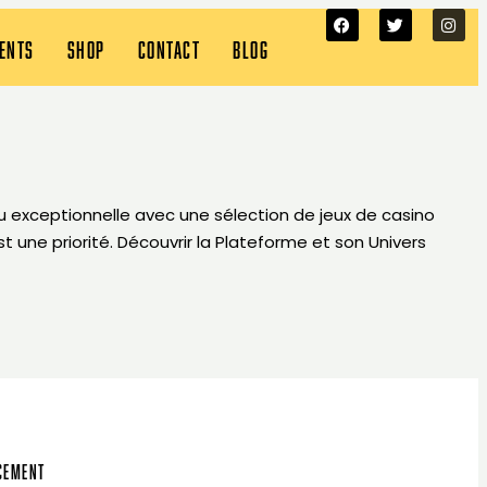
VENTS
SHOP
CONTACT
BLOG
u exceptionnelle avec une sélection de jeux de casino
t une priorité. Découvrir la Plateforme et son Univers
ncement