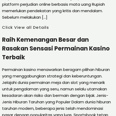
platform perjudian online berbasis mata uang Rupiah
memerlukan pendekatan yang kritis dan mendalam.
Sebelum melakukan […]
Click View all Details
Raih Kemenangan Besar dan
Rasakan Sensasi Permainan Kasino
Terbaik
Permainan kasino menawarkan beragam pilihan hiburan
yang menggabungkan strategi dan keberuntungan.
Jelajahi dunia permainan meja dan slot yang menarik
untuk pengalaman yang seru, namun selalu utamakan
kesadaran akan risiko dan bermain dengan bijak. Jenis-
Jenis Hiburan Taruhan yang Populer Dalam dunia hiburan
taruhan modern, beberapa jenis telah mendominasi
pasar dengan popularitas yang luas. Sportsbook tetap