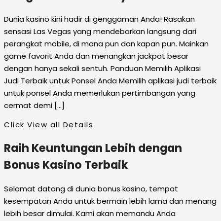
Dunia kasino kini hadir di genggaman Anda! Rasakan
sensasi Las Vegas yang mendebarkan langsung dari
perangkat mobile, di mana pun dan kapan pun. Mainkan
game favorit Anda dan menangkan jackpot besar
dengan hanya sekali sentuh. Panduan Memilih Aplikasi
Judi Terbaik untuk Ponsel Anda Memilih aplikasi judi terbaik
untuk ponsel Anda memerlukan pertimbangan yang
cermat demi […]
Click View all Details
Raih Keuntungan Lebih dengan
Bonus Kasino Terbaik
Selamat datang di dunia bonus kasino, tempat
kesempatan Anda untuk bermain lebih lama dan menang
lebih besar dimulai. Kami akan memandu Anda