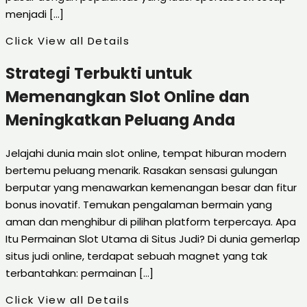
menjadi […]
Click View all Details
Strategi Terbukti untuk
Memenangkan Slot Online dan
Meningkatkan Peluang Anda
Jelajahi dunia main slot online, tempat hiburan modern
bertemu peluang menarik. Rasakan sensasi gulungan
berputar yang menawarkan kemenangan besar dan fitur
bonus inovatif. Temukan pengalaman bermain yang
aman dan menghibur di pilihan platform terpercaya. Apa
Itu Permainan Slot Utama di Situs Judi? Di dunia gemerlap
situs judi online, terdapat sebuah magnet yang tak
terbantahkan: permainan […]
Click View all Details