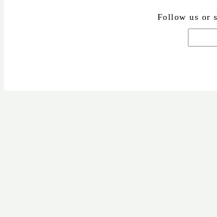
Follow us or 