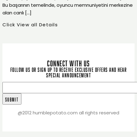
Bu başarının temelinde, oyuncu memnuniyetini merkezine
alan canlı […]
Click View all Details
CONNECT WITH US
Follow us or sign up to receive exclusive offers and hear
special announcement
@2012 humblepotato.com all rights reserved