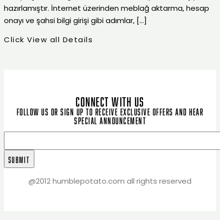
hazırlamıştır. İnternet üzerinden meblağ aktarma, hesap
onayı ve şahsi bilgi girişi gibi adımlar, […]
Click View all Details
CONNECT WITH US
Follow us or sign up to receive exclusive offers and hear
special announcement
@2012 humblepotato.com all rights reserved