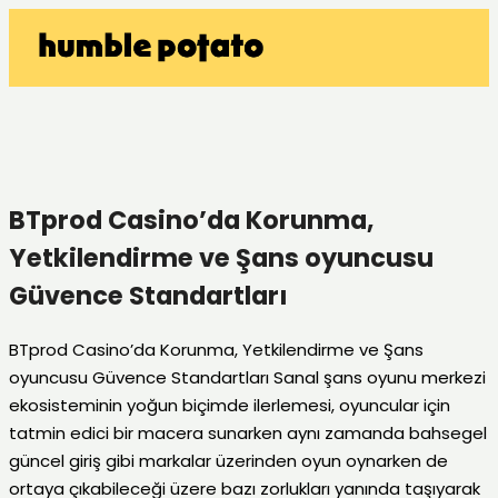
BTprod Casino’da Korunma,
Yetkilendirme ve Şans oyuncusu
Güvence Standartları
BTprod Casino’da Korunma, Yetkilendirme ve Şans
oyuncusu Güvence Standartları Sanal şans oyunu merkezi
ekosisteminin yoğun biçimde ilerlemesi, oyuncular için
tatmin edici bir macera sunarken aynı zamanda bahsegel
güncel giriş gibi markalar üzerinden oyun oynarken de
ortaya çıkabileceği üzere bazı zorlukları yanında taşıyarak