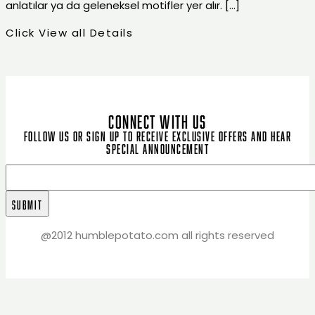
anlatılar ya da geleneksel motifler yer alır. […]
Click View all Details
CONNECT WITH US
Follow us or sign up to receive exclusive offers and hear
special announcement
@2012 humblepotato.com all rights reserved