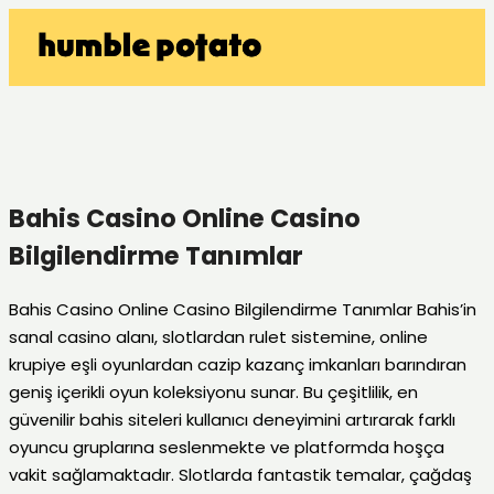
Bahis Casino Online Casino
Bilgilendirme Tanımlar
Bahis Casino Online Casino Bilgilendirme Tanımlar Bahis’in
sanal casino alanı, slotlardan rulet sistemine, online
krupiye eşli oyunlardan cazip kazanç imkanları barındıran
geniş içerikli oyun koleksiyonu sunar. Bu çeşitlilik, en
güvenilir bahis siteleri kullanıcı deneyimini artırarak farklı
oyuncu gruplarına seslenmekte ve platformda hoşça
vakit sağlamaktadır. Slotlarda fantastik temalar, çağdaş