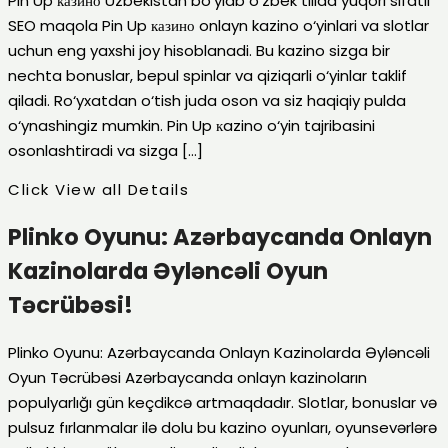
Pin Up казино Uzbekistan bo‘ylab o‘zbek tilida yuqori sifatli
SEO maqola Pin Up казино onlayn kazino o‘yinlari va slotlar
uchun eng yaxshi joy hisoblanadi. Bu kazino sizga bir
nechta bonuslar, bepul spinlar va qiziqarli o‘yinlar taklif
qiladi. Ro‘yxatdan o‘tish juda oson va siz haqiqiy pulda
o‘ynashingiz mumkin. Pin Up кazino o‘yin tajribasini
osonlashtiradi va sizga […]
Click View all Details
Plinko Oyunu: Azərbaycanda Onlayn
Kazinolarda Əyləncəli Oyun
Təcrübəsi!
Plinko Oyunu: Azərbaycanda Onlayn Kazinolarda Əyləncəli
Oyun Təcrübəsi Azərbaycanda onlayn kazinoların
populyarlığı gün keçdikcə artmaqdadır. Slotlar, bonuslar və
pulsuz fırlanmalar ilə dolu bu kazino oyunları, oyunsevərlərə