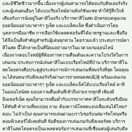
และมีชีวิตชีวามากขึ้น เนื่องจากผู้เล่นสามารถโต้ตอบกับดีลเลอร์จริง
และผู้เล่นคนอื่นๆ ได้แบบเรียลไทม์ผ่านฟังก์ชันแชท ทำให้รู้สึกใกล้
เคียงกับการนั่งอยู่ในคาสิโนจริง บริการคาสิโนสด มักครอบคลุมเกม
ยอดนิยมอย่างบาคาร่า รูเล็ต และแบล็คแจ็ค ซึ่งดำเนินการโดย
บุคลากรมืออาชีพ การเลือกใช้แพลตฟอร์มที่ได้มาตรฐานและเชื่อถือ
ได้จึงเป็นสิ่งสำคัญสำหรับผู้เล่นทุกท่าน โดยรวมแล้ว ประสบการณ์คา
สิโนสด นี้ได้กลายเป็นที่นิยมอย่างมากในแวดวงเกมออนไลน์
เนื่องจากตอบโจทย์ผู้ที่ต้องการความตื่นเต้นและความโปร่งใสในการ
เล่นเกม ประสบการณ์เล่นคาสิโนแบบเรียลไทม์ที่บ้าน บริการคาสิโน
สดโดยตรงคือประตูสู่ประสบการณ์การเล่นเกมที่สมจริงที่สุด โดยคุณ
จะได้สนทนากับดีลเลอร์จริงผ่านการถ่ายทอดสด高清 พร้อมเล่นเกม
ยอดนิยมอย่างบาคาร่า รูเล็ต และแบล็คแจ็คได้แบบเรียลไทม์ คาสิ
โนออนไลน์สด มอบความตื่นเต้นที่เข้าถึงง่ายจากทุกที่ เพียงมี
อินเทอร์เน็ต คุณก็สามารถดื่มด่ำกับบรรยากาศคาสิโนระดับพรีเมียม
ได้ทันที คำถามที่พบบ่อย ถาม: ต้องดาวน์โหลดแอปเพื่อเล่นได้ไหม?
ตอบ: ไม่จำเป็น! คุณสามารถเล่นผ่านเบราว์เซอร์บนสมาร์ทโฟนหรือ
คอมพิวเตอร์ได้เลยทันที ข้อดีของการเล่นเกมกับดีลเลอร์สด บริการ
คาสิโนสดโดยตรงเป็นแพลตฟอร์มการเล่นเกมที่เชื่อมต่อผู้เล่นกับดีล