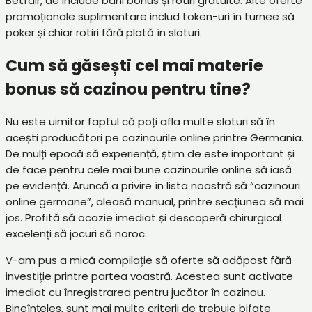
Betfair, de include bani bonus și rotiri gratuite. Alte oferte
promoționale suplimentare includ token-uri în turnee să
poker și chiar rotiri fără plată în sloturi.
Cum să găsești cel mai materie
bonus să cazinou pentru tine?
Nu este uimitor faptul că poți afla multe sloturi să în
acești producători pe cazinourile online printre Germania.
De mulți epocă să experiență, știm de este important și
de face pentru cele mai bune cazinourile online să iasă
pe evidență. Aruncă a privire în lista noastră să “cazinouri
online germane”, aleasă manual, printre secțiunea să mai
jos. Profită să ocazie imediat și descoperă chirurgical
excelenți să jocuri să noroc.
V-am pus a mică compilație să oferte să adăpost fără
investiție printre partea voastră. Acestea sunt activate
imediat cu înregistrarea pentru jucător în cazinou.
Bineînțeles, sunt mai multe criterii de trebuie bifate