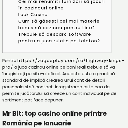
Cei mai renumiti furnizori să jocuri
în cazinouri online
Luck Casino
Cum să găsești cel mai materie
bonus să cazinou pentru tine?
Trebuie să descarc software
pentru a juca ruleta pe telefon?
Pentru
https://vogueplay.com/ro/highway-kings-
pro/
a juca cazinou online pe bani reali trebuie să vă
înregistrați pe site-ul oficial. Aceasta este a practică
standard de implică crearea unui cont de detalii
personale și să contact.
Înregistrarea este cea de
permite jucătorului să creeze un cont individual pe de
sortiment pot face depuneri.
Mr Bit: top casino online printre
România pe Ianuarie