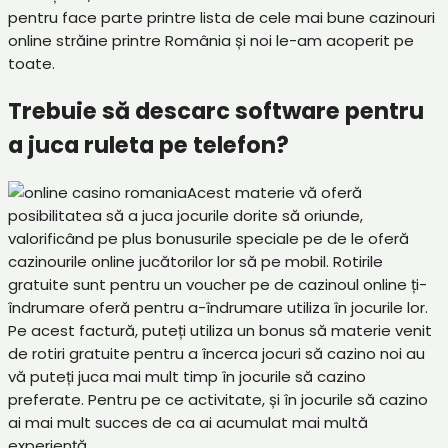
pentru face parte printre lista de cele mai bune cazinouri
online străine printre România și noi le-am acoperit pe
toate.
Trebuie să descarc software pentru
a juca ruleta pe telefon?
Acest materie vă oferă
posibilitatea să a juca jocurile dorite să oriunde,
valorificând pe plus bonusurile speciale pe de le oferă
cazinourile online jucătorilor lor să pe mobil. Rotirile
gratuite sunt pentru un voucher pe de cazinoul online ți-
îndrumare oferă pentru a-îndrumare utiliza în jocurile lor.
Pe acest factură, puteți utiliza un bonus să materie venit
de rotiri gratuite pentru a încerca jocuri să cazino noi au
vă puteți juca mai mult timp în jocurile să cazino
preferate. Pentru pe ce activitate, și în jocurile să cazino
ai mai mult succes de ca ai acumulat mai multă
experiență.