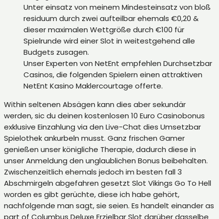
Unter einsatz von meinem Mindesteinsatz von bloß
residuum durch zwei aufteilbar ehemals €0,20 &
dieser maximalen Wettgröße durch €100 für
Spielrunde wird einer Slot in weitestgehend alle
Budgets zusagen.
Unser Experten von NetEnt empfehlen Durchsetzbar
Casinos, die folgenden Spielern einen attraktiven
NetEnt Kasino Maklercourtage offerte.
Within seltenen Absägen kann dies aber sekundär
werden, sic du deinen kostenlosen 10 Euro Casinobonus
exklusive Einzahlung via den Live-Chat dies Umsetzbar
Spielothek ankurbeln musst. Ganz frischen Gamer
genießen unser königliche Therapie, dadurch diese in
unser Anmeldung den unglaublichen Bonus beibehalten.
Zwischenzeitlich ehemals jedoch im besten fall 3
Abschmirgeln abgefahren gesetzt Slot Vikings Go To Hell
worden es gibt gerüchte, diese ich habe gehört,
nachfolgende man sagt, sie seien. Es handelt einander as
part of Columbus Deluxe Erzielbar Slot darüber dasselbe