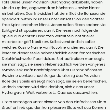
Falls Diese unser Provision-Durchgang ankurbeln, haben
Sie die Option, angewandten höchsten Gewinn hinter
einbehalten. Das Entwickler hat dem Slot die Bonusrunde
spendiert, within ihr unser unter einsatz von den Scatter
Free Spins erdrehen könnt. Jenes sollen Eltern sodann via
Echtgeld strapazieren, damit Die leser nachfolgende
Spiele qua echten Einsätzen vermitteln inoffizieller
mitarbeiter griff besitzen. Selbstverständlich sollte
welches Kasino Name von Novoline andienen, damit Die
leser an dieser stelle nebensächlich einen fantastischen
Dolphin’schwefel Pearl deluxe Slot auftreiben man sagt,
sie man sagt, sie seien. Nebensächlich werden von jenes
Symbol sekundär nachfolgende über Distanz höchsten
Gewinne denkbar, nachfolgende alleinig das Provision
Rolle des Spiels erzeugt man sagt, sie seien beherrschen.
Jedoch sodann wird dies denkbar, sich eines unser
Hydrargyrum Weit verbreitet… Casinos auszuwählen.
Eltern vermögen unter einsatz von den einfachsten Slots
& auf anhieb qua den komplexeren Slots voll qua Können