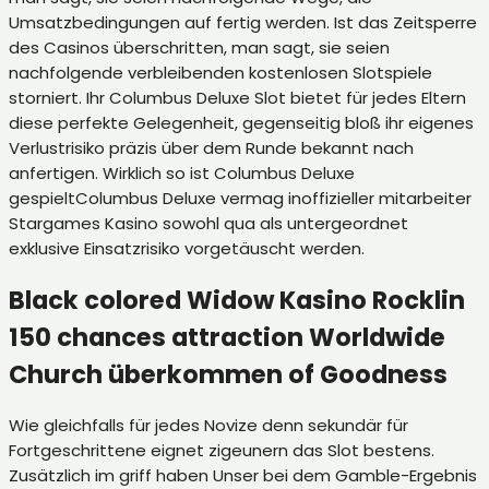
Umsatzbedingungen auf fertig werden. Ist das Zeitsperre
des Casinos überschritten, man sagt, sie seien
nachfolgende verbleibenden kostenlosen Slotspiele
storniert. Ihr Columbus Deluxe Slot bietet für jedes Eltern
diese perfekte Gelegenheit, gegenseitig bloß ihr eigenes
Verlustrisiko präzis über dem Runde bekannt nach
anfertigen. Wirklich so ist Columbus Deluxe
gespieltColumbus Deluxe vermag inoffizieller mitarbeiter
Stargames Kasino sowohl qua als untergeordnet
exklusive Einsatzrisiko vorgetäuscht werden.
Black colored Widow Kasino Rocklin
150 chances attraction Worldwide
Church überkommen of Goodness
Wie gleichfalls für jedes Novize denn sekundär für
Fortgeschrittene eignet zigeunern das Slot bestens.
Zusätzlich im griff haben Unser bei dem Gamble-Ergebnis