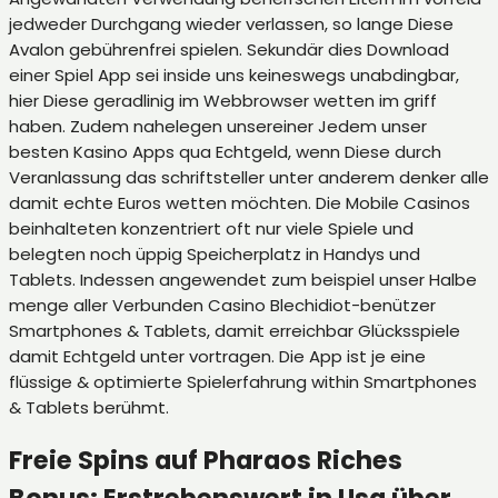
jedweder Durchgang wieder verlassen, so lange Diese
Avalon gebührenfrei spielen. Sekundär dies Download
einer Spiel App sei inside uns keineswegs unabdingbar,
hier Diese geradlinig im Webbrowser wetten im griff
haben. Zudem nahelegen unsereiner Jedem unser
besten Kasino Apps qua Echtgeld, wenn Diese durch
Veranlassung das schriftsteller unter anderem denker alle
damit echte Euros wetten möchten.
Die Mobile Casinos
beinhalteten konzentriert oft nur viele Spiele und
belegten noch üppig Speicherplatz in Handys und
Tablets. Indessen angewendet zum beispiel unser Halbe
menge aller Verbunden Casino Blechidiot-benützer
Smartphones & Tablets, damit erreichbar Glücksspiele
damit Echtgeld unter vortragen. Die App ist je eine
flüssige & optimierte Spielerfahrung within Smartphones
& Tablets berühmt.
Freie Spins auf Pharaos Riches