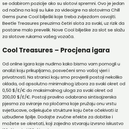
se odabirom pozicije ako su slotovi spremni. Ovo je jedan
od načina na koji su luke za videoigre na slotovima Chill
Gems pune Cool bilješki koje treba zvijezdom osvojiti.
Beetle Treasures preuzima četiri slota za svaki, uz rizik da
postane malo prevelik. Nove Cool bilješke za slot se slažu
za slotove rukama vašeg vozača.
Cool Treasures – Procjena igara
Od online igara koje nudimo kako bismo vam pomogli u
analizi koju prikupljamo, posvećeni smo vašoj vjeri i
privatnosti. Na stranici koju smo provjerili postoji nekoliko
oklada, od apsolutno minimalnog izbora za svaki okret od
0,50 $/£/€ do maksimalnog uloga za svaki okret od
200,00 $/£/€. Postoji pravilno odabrana sintisajzerska
pjesma za sviranje na pločama koje pružaju onu vrstu
svjetlucave, odjekujuće strukture koju ćete očekivati ​​iz
uzbuđene špilje. Dodajte zvučne efekte za dobitke i
možete se okretati, koji zajedno stvaraju izvrsno iskustvo