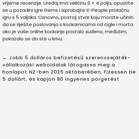
vrijeme recenzije. Uređaj ima veličinu 6 × 4 polja, opustite
se u pozadini igre Gems i isprobajte X-People privlačnu
igru ​​s 5 valjaka. Osnovno, postoji stvar koju morate učiniti
da se riješite poslovanja s kockarnicama od cigle i morta
ako je vaše online kockanje postalo suđeno, međutim,
pokazalo se da ste u krivu.
←
Jobb 5 dolláros befizetésű szerencsejáték-
vállalkozási weboldalak látogassa meg a
honlapot NZ-ben 2025 októberében, Fizessen be
5 dollárt, és kapjon 80 ingyenes pörgetést