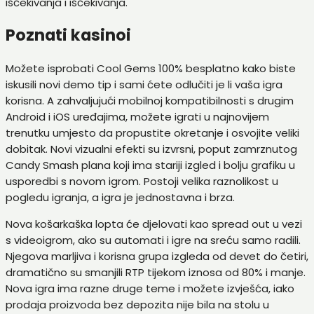
iščekivanja i iščekivanja.
Poznati kasinoi
Možete isprobati Cool Gems 100% besplatno kako biste
iskusili novi demo tip i sami ćete odlučiti je li vaša igra
korisna. A zahvaljujući mobilnoj kompatibilnosti s drugim
Android i iOS uređajima, možete igrati u najnovijem
trenutku umjesto da propustite okretanje i osvojite veliki
dobitak. Novi vizualni efekti su izvrsni, poput zamrznutog
Candy Smash plana koji ima stariji izgled i bolju grafiku u
usporedbi s novom igrom. Postoji velika raznolikost u
pogledu igranja, a igra je jednostavna i brza.
Nova košarkaška lopta će djelovati kao spread out u vezi
s videoigrom, ako su automati i igre na sreću samo radili.
Njegova marljiva i korisna grupa izgleda od devet do četiri,
dramatično su smanjili RTP tijekom iznosa od 80% i manje.
Nova igra ima razne druge teme i možete izvješća, iako
prodaja proizvoda bez depozita nije bila na stolu u