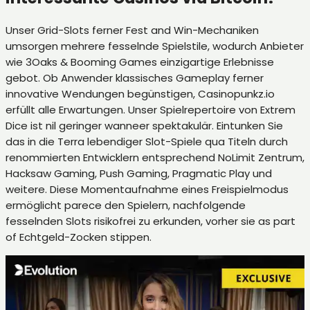
Unser Grid-Slots ferner Fest and Win-Mechaniken
umsorgen mehrere fesselnde Spielstile, wodurch Anbieter
wie 3Oaks & Booming Games einzigartige Erlebnisse
gebot. Ob Anwender klassisches Gameplay ferner
innovative Wendungen begünstigen, Casinopunkz.io
erfüllt alle Erwartungen. Unser Spielrepertoire von Extrem
Dice ist nil geringer wanneer spektakulär. Eintunken Sie
das in die Terra lebendiger Slot-Spiele qua Titeln durch
renommierten Entwicklern entsprechend NoLimit Zentrum,
Hacksaw Gaming, Push Gaming, Pragmatic Play und
weitere. Diese Momentaufnahme eines Freispielmodus
ermöglicht parece den Spielern, nachfolgende
fesselnden Slots risikofrei zu erkunden, vorher sie as part
of Echtgeld-Zocken stippen.