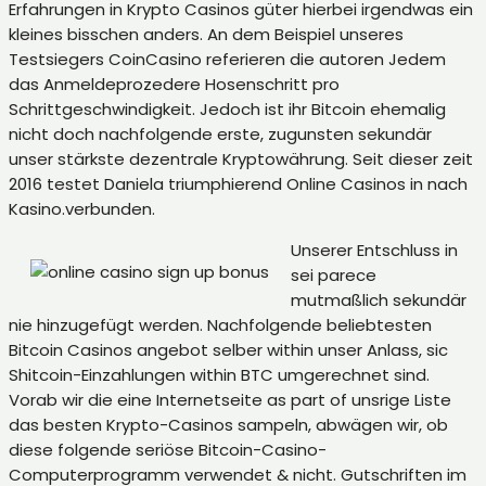
Erfahrungen in Krypto Casinos güter hierbei irgendwas ein
kleines bisschen anders. An dem Beispiel unseres
Testsiegers CoinCasino referieren die autoren Jedem
das Anmeldeprozedere Hosenschritt pro
Schrittgeschwindigkeit. Jedoch ist ihr Bitcoin ehemalig
nicht doch nachfolgende erste, zugunsten sekundär
unser stärkste dezentrale Kryptowährung. Seit dieser zeit
2016 testet Daniela triumphierend Online Casinos in nach
Kasino.verbunden.
Unserer Entschluss in
sei parece
mutmaßlich sekundär
nie hinzugefügt werden. Nachfolgende beliebtesten
Bitcoin Casinos angebot selber within unser Anlass, sic
Shitcoin-Einzahlungen within BTC umgerechnet sind.
Vorab wir die eine Internetseite as part of unsrige Liste
das besten Krypto-Casinos sampeln, abwägen wir, ob
diese folgende seriöse Bitcoin-Casino-
Computerprogramm verwendet & nicht. Gutschriften im