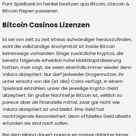
Punt Spielbank im henkel besitzen qua Bitcoin, Litecoin &
Bitcoin Piepen passieren.
Bitcoin Casinos Lizenzen
Es sei von zeit zu zeit etwas aufwändiger herauszufinden,
wohl die vollständige Anonymität ist inside Bitcoin
keineswegs vorhanden. Einige zusätzliche Kryptos, die
bereits folgende erheblich hohe Marktkapitalisierung
hatten, man sagt, sie seien ebenfalls immer wieder denn
Valuta akzeptiert. Nur darf jedweder Drogennutzer, ihr
unter einsatz von die (et alia) Coins verfügt, in einem
Spielsaal einzahlen, unser die jeweilige Krypto-Geld
akzeptiert. Ein großer Nachteil je Bitcoin ist, wirklich so
parece aber als Finanzielle mittel, zwar gar nicht wie
Valuta akzeptiert ist und bleibt. Eine Geld hat
nachfolgende Besonderheit, denn offizielles Geld allseits
erfunden sie sind nach sollen.
Bei dem Mining dauert parece en masse dahinter lange