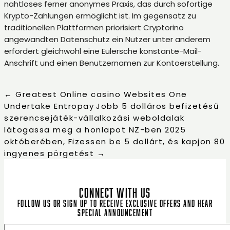
nahtloses ferner anonymes Praxis, das durch sofortige
Krypto-Zahlungen ermöglicht ist. Im gegensatz zu
traditionellen Plattformen priorisiert Cryptorino
angewandten Datenschutz ein Nutzer unter anderem
erfordert gleichwohl eine Eulersche konstante-Mail-
Anschrift und einen Benutzernamen zur Kontoerstellung.
←
Greatest Online casino Websites One
Undertake Entropay
Jobb 5 dolláros befizetésű
szerencsejáték-vállalkozási weboldalak
látogassa meg a honlapot NZ-ben 2025
októberében, Fizessen be 5 dollárt, és kapjon 80
ingyenes pörgetést
→
CONNECT WITH US
Follow us or sign up to receive exclusive offers and hear
special announcement