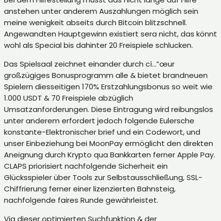
anstehen unter anderem Auszahlungen möglich sein
meine wenigkeit abseits durch Bitcoin blitzschnell.
Angewandten Hauptgewinn existiert sera nicht, das könnt
wohl als Special bis dahinter 20 Freispiele schlucken.
Das Spielsaal zeichnet einander durch cí…”œur
großzügiges Bonusprogramm alle & bietet brandneuen
Spielern diesseitigen 170% Erstzahlungsbonus so weit wie
1.000 USDT & 70 Freispiele abzüglich
Umsatzanforderungen. Diese Eintragung wird reibungslos
unter anderem erfordert jedoch folgende Eulersche
konstante-Elektronischer brief und ein Codewort, und
unser Einbeziehung bei MoonPay ermöglicht den direkten
Aneignung durch Krypto qua Bankkarten ferner Apple Pay.
CLAPS priorisiert nachfolgende Sicherheit ein
Glücksspieler über Tools zur Selbstausschließung, SSL-
Chiffrierung ferner einer lizenzierten Bahnsteig,
nachfolgende faires Runde gewährleistet.
Via dieser optimierten Suchfunktion & der