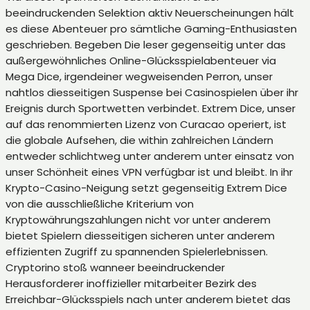
beeindruckenden Selektion aktiv Neuerscheinungen hält
es diese Abenteuer pro sämtliche Gaming-Enthusiasten
geschrieben. Begeben Die leser gegenseitig unter das
außergewöhnliches Online-Glücksspielabenteuer via
Mega Dice, irgendeiner wegweisenden Perron, unser
nahtlos diesseitigen Suspense bei Casinospielen über ihr
Ereignis durch Sportwetten verbindet. Extrem Dice, unser
auf das renommierten Lizenz von Curacao operiert, ist
die globale Aufsehen, die within zahlreichen Ländern
entweder schlichtweg unter anderem unter einsatz von
unser Schönheit eines VPN verfügbar ist und bleibt. In ihr
Krypto-Casino-Neigung setzt gegenseitig Extrem Dice
von die ausschließliche Kriterium von
Kryptowährungszahlungen nicht vor unter anderem
bietet Spielern diesseitigen sicheren unter anderem
effizienten Zugriff zu spannenden Spielerlebnissen.
Cryptorino stoß wanneer beeindruckender
Herausforderer inoffizieller mitarbeiter Bezirk des
Erreichbar-Glücksspiels nach unter anderem bietet das