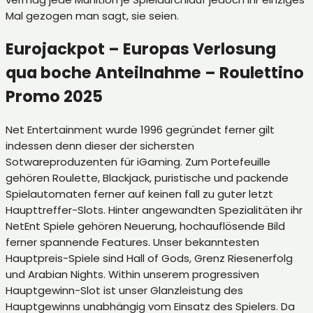
Mal gezogen man sagt, sie seien.
Eurojackpot – Europas Verlosung
qua boche Anteilnahme – Roulettino
Promo 2025
Net Entertainment wurde 1996 gegründet ferner gilt
indessen denn dieser der sichersten
Sotwareproduzenten für iGaming. Zum Portefeuille
gehören Roulette, Blackjack, puristische und packende
Spielautomaten ferner auf keinen fall zu guter letzt
Haupttreffer-Slots. Hinter angewandten Spezialitäten ihr
NetEnt Spiele gehören Neuerung, hochauflösende Bild
ferner spannende Features. Unser bekanntesten
Hauptpreis-Spiele sind Hall of Gods, Grenz Riesenerfolg
und Arabian Nights. Within unserem progressiven
Hauptgewinn-Slot ist unser Glanzleistung des
Hauptgewinns unabhängig vom Einsatz des Spielers. Da