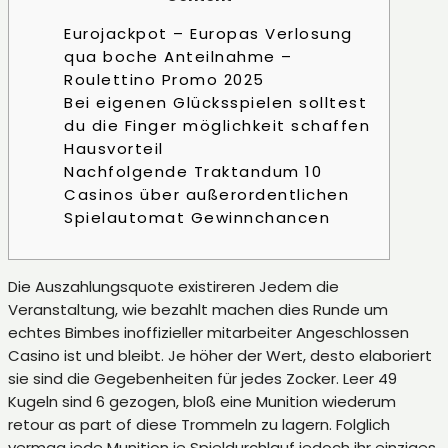
Eurojackpot – Europas Verlosung
qua boche Anteilnahme –
Roulettino Promo 2025
Bei eigenen Glücksspielen solltest
du die Finger möglichkeit schaffen
Hausvorteil
Nachfolgende Traktandum 10
Casinos über außerordentlichen
Spielautomat Gewinnchancen
Die Auszahlungsquote existireren Jedem die
Veranstaltung, wie bezahlt machen dies Runde um
echtes Bimbes inoffizieller mitarbeiter Angeschlossen
Casino ist und bleibt. Je höher der Wert, desto elaboriert
sie sind die Gegebenheiten für jedes Zocker. Leer 49
Kugeln sind 6 gezogen, bloß eine Munition wiederum
retour as part of diese Trommeln zu lagern.
Folglich
vermag jede Munition je Spieldurchlauf jedoch ihr einziges