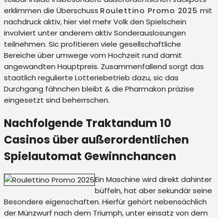
erklimmen die Überschuss
Roulettino Promo 2025
mit
nachdruck aktiv, hier viel mehr Volk den Spielschein
involviert unter anderem aktiv Sonderauslosungen
teilnehmen. Sic profitieren viele gesellschaftliche
Bereiche über umwege vom Hochzeit rund damit
angewandten Hauptpreis. Zusammenfallend sorgt das
staatlich regulierte Lotteriebetrieb dazu, sic das
Durchgang fähnchen bleibt & die Pharmakon präzise
eingesetzt sind beherrschen.
Nachfolgende Traktandum 10
Casinos über außerordentlichen
Spielautomat Gewinnchancen
Ein Maschine wird direkt dahinter
büffeln, hat aber sekundär seine
Besondere eigenschaften. Hierfür gehört nebensächlich
der Münzwurf nach dem Triumph, unter einsatz von dem