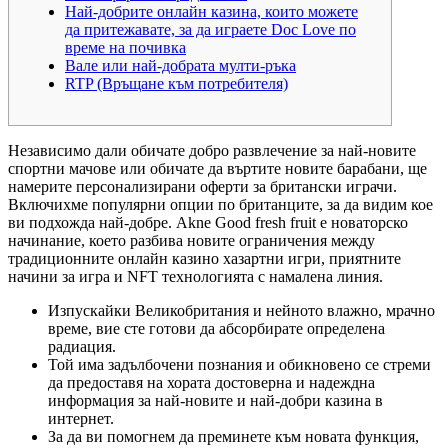
Най-добрите онлайн казина, които можете
да притежавате, за да играете Doc Love по
време на почивка
Вале или най-добрата мулти-ръка
RTP (Връщане към потребителя)
Независимо дали обичате добро развлечение за най-новите
спортни мачове или обичате да въртите новите барабани, ще
намерите персонализирани оферти за британски играчи.
Включихме популярни опции по британците, за да видим кое
ви подхожда най-добре.
Akne Good fresh fruit е новаторско
начинание, което разбива новите ограничения между
традиционните онлайн казино хазартни игри, приятните
начини за игра и NFT технологията с намалена линия.
Изпускайки Великобритания и нейното влажно, мрачно
време, вие сте готови да абсорбирате определена
радиация.
Той има задълбочени познания и обикновено се стреми
да предоставя на хората достоверна и надеждна
информация за най-новите и най-добри казина в
интернет.
За да ви помогнем да преминете към новата функция,