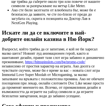
ще трябва да съберете около три или повече от вашите
символи за разпръскване на метър Like Meter.
Ако сте били засегнати от влюбената бъг, може би е
безопасно да заявите, че сте по-близо от преди до
загубата си, скрита в позицията на Доктор Лав в
NextGen Playing.
Искате ли да се включите в най-
добрите онлайн казина в Ню Йорк?
Въпросът, който трябва да се запитаме, е кой не би харесал
малко шеги? Новият луд анимационен герой, както и
шантавият дизайн, правят тази слот игра забавно и динамично
преживяване,
https://hitnspinslots.com/bg/promo-code/
независимо от простия характер на играта. Ако досега се
чувствате скучни, може би е време за вас – новата слот игра
Immortal Love Super Moolah от Microgaming, за малко
запалване на връзката с положителна промяна. Ако не обичате
посещения при лекар, онлайн слотовете Doc Like може просто
да променят мнението ви. Всичко, от примамливия дизайн и
възможността да играете на уайлд символи и да играете
безплатни завъртания, води до забавно усещане.