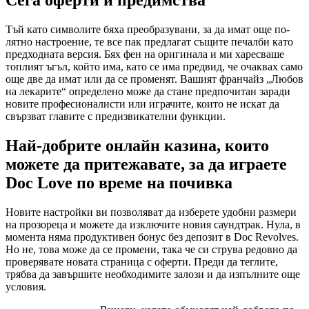
Сега оферти и предимства
Тъй като символите бяха преобразувани, за да имат още по-
лятно настроение, те все пак предлагат същите печалби като
предходната версия. Бях фен на оригинала и ми харесваше
топлият ъгъл, който има, като се има предвид, че очаквах само
още две да имат или да се променят. Вашият франчайз „Любов
на лекарите“ определено може да стане предпочитан заради
новите професионалисти или играчите, които не искат да
свързват главите с предизвикателни функции.
Най-добрите онлайн казина, които
можете да притежавате, за да играете
Doc Love по време на почивка
Новите настройки ви позволяват да изберете удобни размери
на прозореца и можете да изключите новия саундтрак. Нула, в
момента няма продуктивен бонус без депозит в Doc Revolves.
Но не, това може да се промени, така че си струва редовно да
проверявате новата страница с оферти. Преди да теглите,
трябва да завършите необходимите залози и да изпълните още
условия.