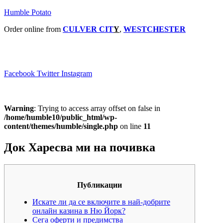
Humble Potato
Order online from
CULVER CIT
Y
,
WESTCHESTER
Menu
Facebook
Twitter
Instagram
Warning
: Trying to access array offset on false in
/home/humble10/public_html/wp-
content/themes/humble/single.php
on line
11
Док Харесва ми на почивка
Публикации
Искате ли да се включите в най-добрите
онлайн казина в Ню Йорк?
Сега оферти и предимства