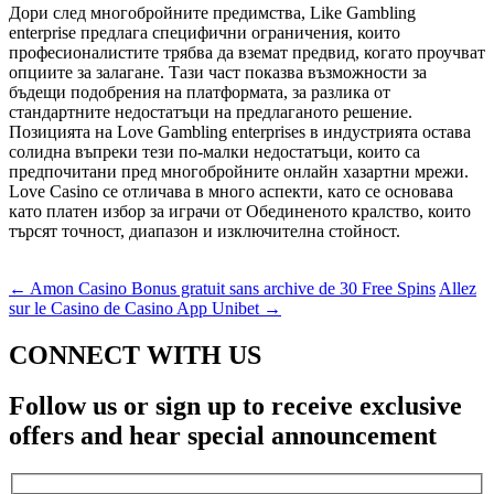
Дори след многобройните предимства, Like Gambling
enterprise предлага специфични ограничения, които
професионалистите трябва да вземат предвид, когато проучват
опциите за залагане. Тази част показва възможности за
бъдещи подобрения на платформата, за разлика от
стандартните недостатъци на предлаганото решение.
Позицията на Love Gambling enterprises в индустрията остава
солидна въпреки тези по-малки недостатъци, които са
предпочитани пред многобройните онлайн хазартни мрежи.
Love Casino се отличава в много аспекти, като се основава
като платен избор за играчи от Обединеното кралство, които
търсят точност, диапазон и изключителна стойност.
←
Amon Casino Bonus gratuit sans archive de 30 Free Spins
Allez
sur le Casino de Casino App Unibet
→
CONNECT WITH US
Follow us or sign up to receive exclusive
offers and hear special announcement