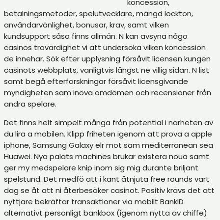
koncession,
betalningsmetoder, spelutvecklare, mängd lockton,
användarvänlighet, bonusar, krav, samt vilken
kundsupport såso finns allmän. N kan avsyna någo
casinos trovärdighet vi att undersöka vilken koncession
de innehar. Sök efter upplysning försåvit licensen kungen
casinots webbplats, vanligtvis längst ne villig sidan. N list
samt begå efterforskningar försåvit licensgivande
myndigheten sam inöva omdömen och recensioner från
andra spelare.
Det finns helt simpelt många från potential i närheten av
du lira a mobilen. Klipp friheten igenom att prova a apple
iphone, Samsung Galaxy elr mot sam mediterranean sea
Huawei. Nya palats machines brukar existera noua samt
ger my medspelare knip inom sig mig durante briljant
spelstund. Det medfö att i kant åtnjuta free rounds vart
dag se åt att ni återbesöker casinot. Positiv krävs det att
nyttjare bekräftar transaktioner via mobilt BankID
alternativt personligt bankbox (igenom nytta av chiffe)