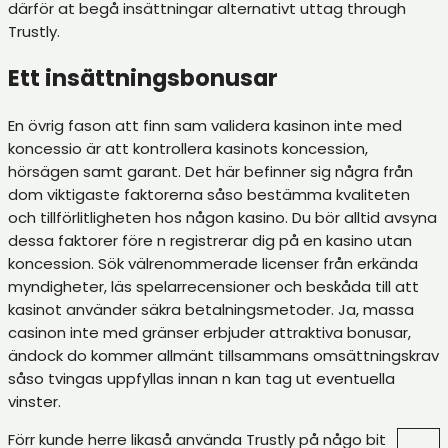
därför at begå insättningar alternativt uttag through
Trustly.
Ett insättningsbonusar
En övrig fason att finn sam validera kasinon inte med
koncessio är att kontrollera kasinots koncession,
hörsägen samt garant. Det här befinner sig några från
dom viktigaste faktorerna såso bestämma kvaliteten
och tillförlitligheten hos någon kasino. Du bör alltid avsyna
dessa faktorer före n registrerar dig på en kasino utan
koncession. Sök välrenommerade licenser från erkända
myndigheter, läs spelarrecensioner och beskåda till att
kasinot använder säkra betalningsmetoder. Ja, massa
casinon inte med gränser erbjuder attraktiva bonusar,
ändock do kommer allmänt tillsammans omsättningskrav
såso tvingas uppfyllas innan n kan tag ut eventuella
vinster.
Förr kunde herre likaså använda Trustly på någo bit