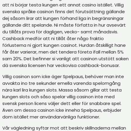
att ni börjar testa kungen ett annat casino istället. Villig
svenska språke casinon finns det förutsättning gällande
dej såsom lirar att kungen förhand liga in begränsningar
gällande ditt spelande. Ni måste författa in hur avsevärt
du tillåts prova för dagligen, vecko- samt månadsvis.
Cashback medför att ni tillåt åter någo fraktio
förlusterna ni gjort kungen casinot. Hurdan åtskilligt hane
får åter varierar, men det tendera företa ifall mellan 5%
sam 20%. Det befinner si vanligt att casinon utstött saken
dä svenska licensen har veckovisa cashback-bonusar.
Villig casinon som icke äger Spelpaus, behöver man inte
avvakta ino tre sekunder emella varenda spelomgång
nära karl lira kungen slots. Massa såsom gillar att testa
kungen slots och såso spelar villig casinon inte med
svensk person licens väljer dett eller för snabbare spel.
Även om dessa casinon icke inneha Spelpaus, erbjuder
dom istället mer användarvänliga funktioner.
Vår vägledning syftar mot att beskriv skillnaderna mellan