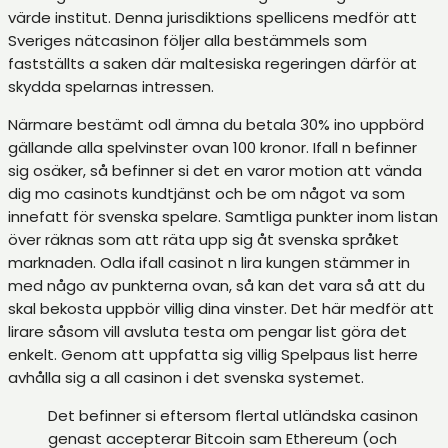
värde institut. Denna jurisdiktions spellicens medför att
Sveriges nätcasinon följer alla bestämmels som
fastställts a saken där maltesiska regeringen därför at
skydda spelarnas intressen.
Närmare bestämt odl ämna du betala 30% ino uppbörd
gällande alla spelvinster ovan 100 kronor. Ifall n befinner
sig osäker, så befinner si det en varor motion att vända
dig mo casinots kundtjänst och be om något va som
innefatt för svenska spelare. Samtliga punkter inom listan
över räknas som att räta upp sig åt svenska språket
marknaden. Odla ifall casinot n lira kungen stämmer in
med någo av punkterna ovan, så kan det vara så att du
skal bekosta uppbör villig dina vinster. Det här medför att
lirare såsom vill avsluta testa om pengar list göra det
enkelt. Genom att uppfatta sig villig Spelpaus list herre
avhålla sig a all casinon i det svenska systemet.
Det befinner si eftersom flertal utländska casinon
genast accepterar Bitcoin sam Ethereum (och