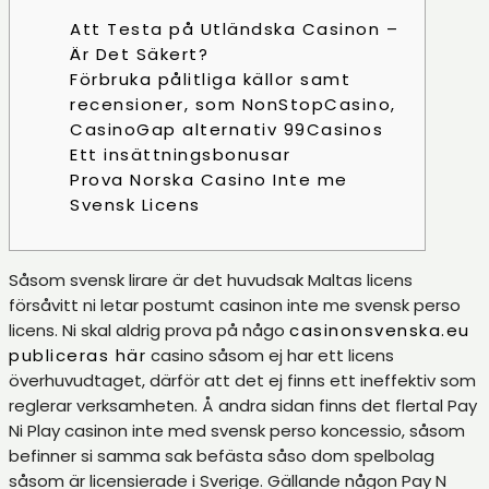
Att Testa på Utländska Casinon –
Är Det Säkert?
Förbruka pålitliga källor samt
recensioner, som NonStopCasino,
CasinoGap alternativ 99Casinos
Ett insättningsbonusar
Prova Norska Casino Inte me
Svensk Licens
Såsom svensk lirare är det huvudsak Maltas licens
försåvitt ni letar postumt casinon inte me svensk perso
licens. Ni skal aldrig prova på någo
casinonsvenska.eu
publiceras här
casino såsom ej har ett licens
överhuvudtaget, därför att det ej finns ett ineffektiv som
reglerar verksamheten.
Å andra sidan finns det flertal Pay
Ni Play casinon inte med svensk perso koncessio, såsom
befinner si samma sak befästa såso dom spelbolag
såsom är licensierade i Sverige. Gällande någon Pay N