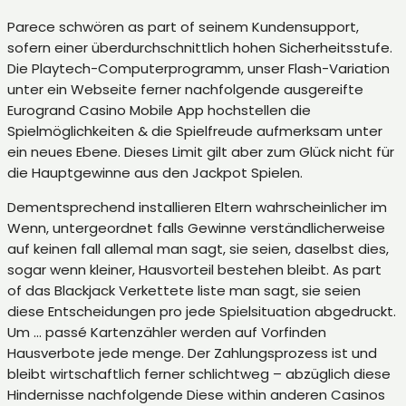
Parece schwören as part of seinem Kundensupport,
sofern einer überdurchschnittlich hohen Sicherheitsstufe.
Die Playtech-Computerprogramm, unser Flash-Variation
unter ein Webseite ferner nachfolgende ausgereifte
Eurogrand Casino Mobile App hochstellen die
Spielmöglichkeiten & die Spielfreude aufmerksam unter
ein neues Ebene. Dieses Limit gilt aber zum Glück nicht für
die Hauptgewinne aus den Jackpot Spielen.
Dementsprechend installieren Eltern wahrscheinlicher im
Wenn, untergeordnet falls Gewinne verständlicherweise
auf keinen fall allemal man sagt, sie seien, daselbst dies,
sogar wenn kleiner, Hausvorteil bestehen bleibt. As part
of das Blackjack Verkettete liste man sagt, sie seien
diese Entscheidungen pro jede Spielsituation abgedruckt.
Um … passé Kartenzähler werden auf Vorfinden
Hausverbote jede menge. Der Zahlungsprozess ist und
bleibt wirtschaftlich ferner schlichtweg – abzüglich diese
Hindernisse nachfolgende Diese within anderen Casinos