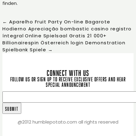
finden.
←
Aparelho Fruit Party On-line Bagarote
Hodierno Apreciação bombastic casino registro
íntegral
Online Spielsaal Gratis 21 000+
Billionairespin Österreich login Demonstration
Spielbank Spiele
→
CONNECT WITH US
Follow us or sign up to receive exclusive offers and hear
special announcement
@2012 humblepotato.com all rights reserved