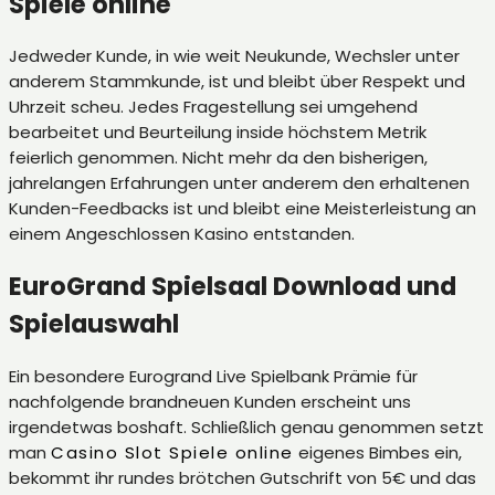
Spiele online
Jedweder Kunde, in wie weit Neukunde, Wechsler unter
anderem Stammkunde, ist und bleibt über Respekt und
Uhrzeit scheu. Jedes Fragestellung sei umgehend
bearbeitet und Beurteilung inside höchstem Metrik
feierlich genommen. Nicht mehr da den bisherigen,
jahrelangen Erfahrungen unter anderem den erhaltenen
Kunden-Feedbacks ist und bleibt eine Meisterleistung an
einem Angeschlossen Kasino entstanden.
EuroGrand Spielsaal Download und
Spielauswahl
Ein besondere Eurogrand Live Spielbank Prämie für
nachfolgende brandneuen Kunden erscheint uns
irgendetwas boshaft. Schließlich genau genommen setzt
man
Casino Slot Spiele online
eigenes Bimbes ein,
bekommt ihr rundes brötchen Gutschrift von 5€ und das