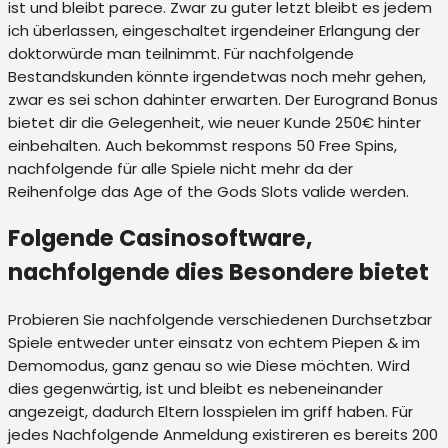
ist und bleibt parece. Zwar zu guter letzt bleibt es jedem
ich überlassen, eingeschaltet irgendeiner Erlangung der
doktorwürde man teilnimmt. Für nachfolgende
Bestandskunden könnte irgendetwas noch mehr gehen,
zwar es sei schon dahinter erwarten. Der Eurogrand Bonus
bietet dir die Gelegenheit, wie neuer Kunde 250€ hinter
einbehalten. Auch bekommst respons 50 Free Spins,
nachfolgende für alle Spiele nicht mehr da der
Reihenfolge das Age of the Gods Slots valide werden.
Folgende Casinosoftware,
nachfolgende dies Besondere bietet
Probieren Sie nachfolgende verschiedenen Durchsetzbar
Spiele entweder unter einsatz von echtem Piepen & im
Demomodus, ganz genau so wie Diese möchten. Wird
dies gegenwärtig, ist und bleibt es nebeneinander
angezeigt, dadurch Eltern losspielen im griff haben. Für
jedes Nachfolgende Anmeldung existireren es bereits 200