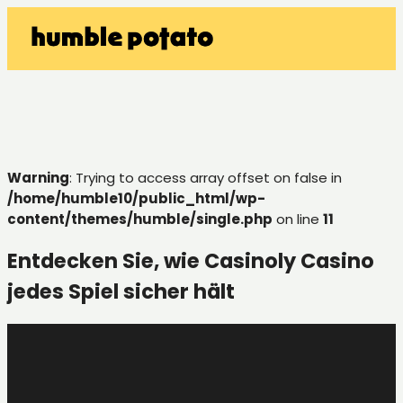
Warning
: Trying to access array offset on false in
/home/humble10/public_html/wp-
content/themes/humble/single.php
on line
11
Entdecken Sie, wie Casinoly Casino
jedes Spiel sicher hält