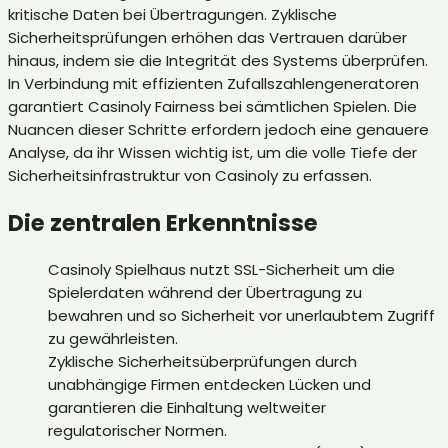
kritische Daten bei Übertragungen. Zyklische
Sicherheitsprüfungen erhöhen das Vertrauen darüber
hinaus, indem sie die Integrität des Systems überprüfen.
In Verbindung mit effizienten Zufallszahlengeneratoren
garantiert Casinoly Fairness bei sämtlichen Spielen. Die
Nuancen dieser Schritte erfordern jedoch eine genauere
Analyse, da ihr Wissen wichtig ist, um die volle Tiefe der
Sicherheitsinfrastruktur von Casinoly zu erfassen.
Die zentralen Erkenntnisse
Casinoly Spielhaus nutzt SSL-Sicherheit um die
Spielerdaten während der Übertragung zu
bewahren und so Sicherheit vor unerlaubtem Zugriff
zu gewährleisten.
Zyklische Sicherheitsüberprüfungen durch
unabhängige Firmen entdecken Lücken und
garantieren die Einhaltung weltweiter
regulatorischer Normen.