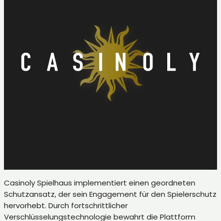
Casinoly Spielhaus implementiert einen geordneten
Schutzansatz, der sein Engagement für den Spielerschutz
hervorhebt. Durch fortschrittlicher
Verschlüsselungstechnologie bewahrt die Plattform