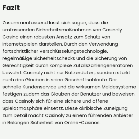
Fazit
Zusammenfassend lässt sich sagen, dass die
umfassenden Sicherheitsmaßnahmen von Casinoly
Casino einen robusten Ansatz zum Schutz von
Internetspielen darstellen. Durch den Verwendung
fortschrittlicher Verschlüsselungstechnologie,
regelmäßige Sicherheitschecks und die Sicherung von
Gerechtigkeit durch komplexe Zufallszahlengeneratoren
bewahrt Casinoly nicht nur Nutzerdaten, sondern stärkt
auch das Glauben in seine Geschäftsabläufe. Der
schnelle Kundenservice und die wirksamen Meldesysteme
festigen zudem das Glauben der Benutzer und beweisen,
dass Casinoly sich für eine sichere und offene
Spielatmosphäre einsetzt. Diese akribische Zuneigung
zum Detail macht Casinoly zu einem führenden Anbieter
in Belangen Sicherheit von Online-Casinos.