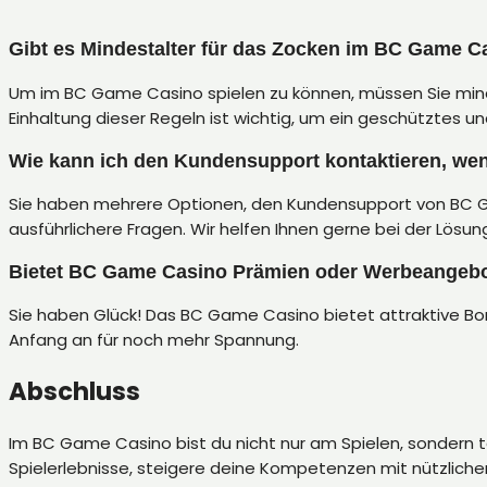
Gibt es Mindestalter für das Zocken im BC Game C
Um im BC Game Casino spielen zu können, müssen Sie mindeste
Einhaltung dieser Regeln ist wichtig, um ein geschütztes u
Wie kann ich den Kundensupport kontaktieren, wen
Sie haben mehrere Optionen, den Kundensupport von BC Gam
ausführlichere Fragen. Wir helfen Ihnen gerne bei der Lösun
Bietet BC Game Casino Prämien oder Werbeangebot
Sie haben Glück! Das BC Game Casino bietet attraktive Boni
Anfang an für noch mehr Spannung.
Abschluss
Im BC Game Casino bist du nicht nur am Spielen, sondern 
Spielerlebnisse, steigere deine Kompetenzen mit nützlichen