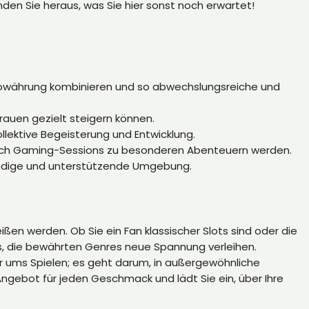
den Sie heraus, was Sie hier sonst noch erwartet!
ptowährung kombinieren und so abwechslungsreiche und
rtrauen gezielt steigern können.
llektive Begeisterung und Entwicklung.
odurch Gaming-Sessions zu besonderen Abenteuern werden.
bendige und unterstützende Umgebung.
ßen werden. Ob Sie ein Fan klassischer Slots sind oder die
gns, die bewährten Genres neue Spannung verleihen.
ur ums Spielen; es geht darum, in außergewöhnliche
ngebot für jeden Geschmack und lädt Sie ein, über Ihre