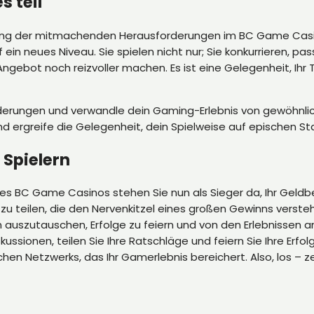
s teil
regung der mitmachenden Herausforderungen im BC Game Casin
ein neues Niveau. Sie spielen nicht nur; Sie konkurrieren, pas
ngebot noch reizvoller machen. Es ist eine Gelegenheit, Ihr 
rderungen und verwandle dein Gaming-Erlebnis von gewöhnli
d ergreife die Gelegenheit, dein Spielweise auf epischen St
 Spielern
s BC Game Casinos stehen Sie nun als Sieger da, Ihr Geldbeu
n zu teilen, die den Nervenkitzel eines großen Gewinns ve
auszutauschen, Erfolge zu feiern und von den Erlebnissen ande
ussionen, teilen Sie Ihre Ratschläge und feiern Sie Ihre Erfo
eichen Netzwerks, das Ihr Gamerlebnis bereichert. Also, los – z