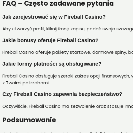
FAQ – Często zadawane pytania
Jak zarejestrować się w Fireball Casino?
Aby utworzyć profil, kliknij ikonę zapisu, podać swoje szcz
Jakie bonusy oferuje Fireball Casino?
Fireball Casino oferuje pakiety startowe, darmowe spiny, 
Jakie formy płatności są obsługiwane?
Fireball Casino obsługuje szeroki zakres opcji finansowych,
z Twoimi potrzebami.
Czy Fireball Casino zapewnia bezpieczeństwo?
Oczywiście, Fireball Casino ma zezwolenie oraz stosuje inn
Podsumowanie