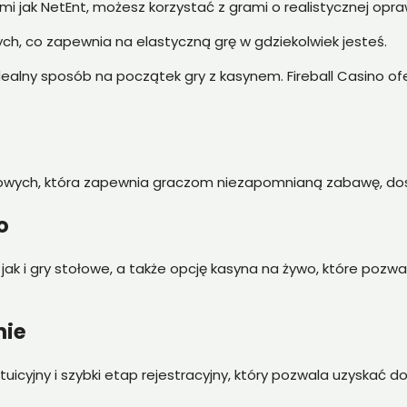
 jak NetEnt, możesz korzystać z grami o realistycznej opraw
h, co zapewnia na elastyczną grę w gdziekolwiek jesteś.
ealny sposób na początek gry z kasynem. Fireball Casino of
nowych, która zapewnia graczom niezapomnianą zabawę, dosk
o
 jak i gry stołowe, a także opcję kasyna na żywo, które poz
nie
tuicyjny i szybki etap rejestracyjny, który pozwala uzyskać d