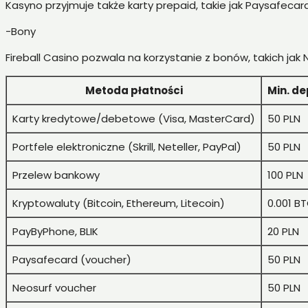
Kasyno przyjmuje także karty prepaid, takie jak Paysafecard
-Bony
Fireball Casino pozwala na korzystanie z bonów, takich jak
Metoda płatności
Min. de
Karty kredytowe/debetowe (Visa, MasterCard)
50 PLN
Portfele elektroniczne (Skrill, Neteller, PayPal)
50 PLN
Przelew bankowy
100 PLN
Kryptowaluty (Bitcoin, Ethereum, Litecoin)
0.001 B
PayByPhone, BLIK
20 PLN
Paysafecard (voucher)
50 PLN
Neosurf voucher
50 PLN