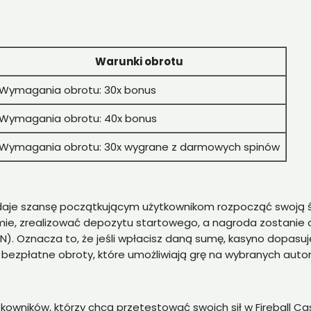
Warunki obrotu
Wymagania obrotu: 30x bonus
Wymagania obrotu: 40x bonus
Wymagania obrotu: 30x wygrane z darmowych spinów
y daje szansę początkującym użytkownikom rozpocząć swoją ś
ormie, zrealizować depozytu startowego, a nagroda zostanie 
. Oznacza to, że jeśli wpłacisz daną sumę, kasyno dopasuje 
bezpłatne obroty, które umożliwiają grę na wybranych aut
kowników, którzy chcą przetestować swoich sił w Fireball C