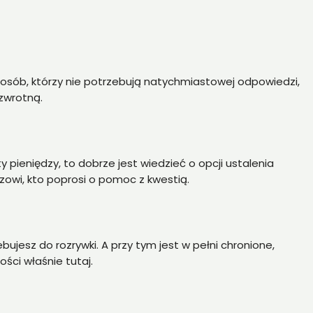
a osób, którzy nie potrzebują natychmiastowej odpowiedzi,
 zwrotną.
 pieniędzy, to dobrze jest wiedzieć o opcji ustalenia
czowi, kto poprosi o pomoc z kwestią.
jesz do rozrywki. A przy tym jest w pełni chronione,
ści właśnie tutaj.