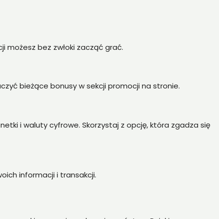
cji możesz bez zwłoki zacząć grać.
czyć bieżące bonusy w sekcji promocji na stronie.
tki i waluty cyfrowe. Skorzystaj z opcję, która zgadza się
ch informacji i transakcji.