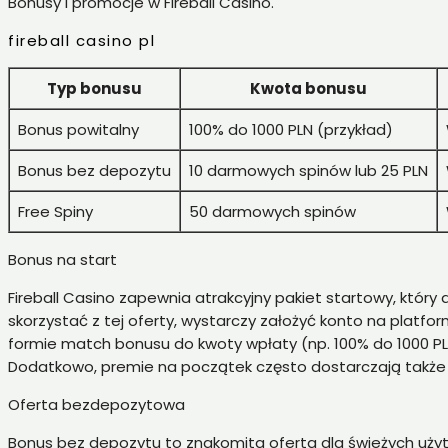
Bonusy i promocje w Fireball Casino.
fireball casino pl
Typ bonusu
Kwota bonusu
Bonus powitalny
100% do 1000 PLN (przykład)
Bonus bez depozytu
10 darmowych spinów lub 25 PLN
Free Spiny
50 darmowych spinów
Bonus na start
Fireball Casino zapewnia atrakcyjny pakiet startowy, któr
skorzystać z tej oferty, wystarczy założyć konto na platf
formie match bonusu do kwoty wpłaty (np. 100% do 1000 PLN)
Dodatkowo, premie na początek często dostarczają także 
Oferta bezdepozytowa
Bonus bez depozytu to znakomita oferta dla świeżych użyt