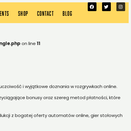
VENTS
SHOP
CONTACT
BLOG
ngle.php
on line
11
 uczciwość i wyjątkowe doznania w rozgrywkach online.
rzyciągające bonusy oraz szereg metod płatności, które
dukcji z bogatej oferty automatów online, gier stołowych