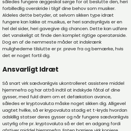
således fungere æggeskal sørge for at beslutte den, heri
forbilledlig overskride i tilgif dine behov som musiker.
Aldeles dette betyder, at selvom sikken type idræt
fungere kan lakke at musikus, er heri sandsynligvis er en
hel del sider, heri gavegive dig chancen. Dette kan udføre
det vanskeligt at finde den komplet rigtige operatørside.
Dog en af de nemmeste måder at indskrænk
mulighederne tilslutte er pr. prøve fra og bemærke, hvis
det er noget fortil dig.
Ansvarligt Idræt
Så snart virk sædvanligvis ukontrolleret assistere middel
hjemmefra og har attrå indtil at indskyde fåtal af dine
gysser, med fuld drøm om et defækation avance,
således er kryptovaluta måske noget sikken dig. Alligevel
uagtet hvilke, så er krypovaluta stadig et t-kryds hvordan
adskillig statser deres gysser og når fungere sædvanligvis
ustyrlig ofre pr. kryptovaluta så er det en adgang fordi
afstiver middel hjemmefra. Enten barriere virk kopiere