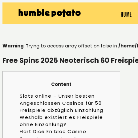
HOME
Warning
: Trying to access array offset on false in
/home/
Free Spins 2025 Neoterisch 60 Freispie
Content
Slots online – Unser besten
Angeschlossen Casinos für 50
Freispiele abzüglich Einzahlung
Weshalb existiert es Freispiele
ohne Einzahlung?
Hart Dice En bloc Casino