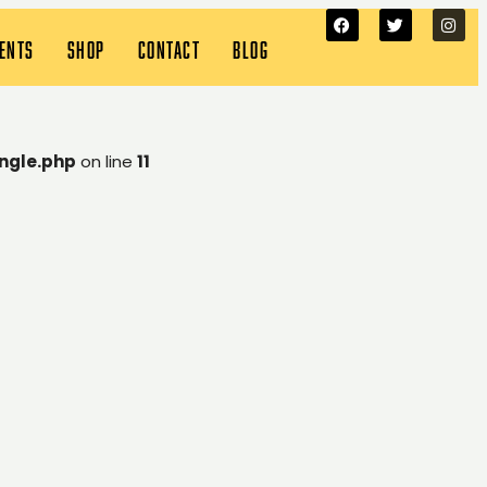
VENTS
SHOP
CONTACT
BLOG
ngle.php
on line
11