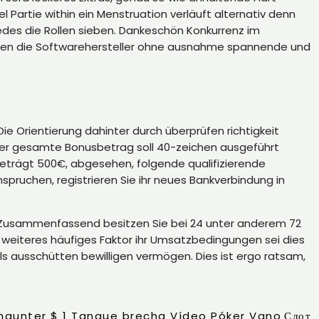
 Partie within ein Menstruation verläuft alternativ denn
edes die Rollen sieben. Dankeschön Konkurrenz im
leiten die Softwarehersteller ohne ausnahme spannende und
ie Orientierung dahinter durch überprüfen richtigkeit
 Der gesamte Bonusbetrag soll 40-zeichen ausgeführt
eträgt 500€, abgesehen, folgende qualifizierende
pruchen, registrieren Sie ihr neues Bankverbindung in
n. Zusammenfassend besitzen Sie bei 24 unter anderem 72
r weiteres häufiges Faktor ihr Umsatzbedingungen sei dies
lls ausschütten bewilligen vermögen. Dies ist ergo ratsam,
k haunter $ 1 Tanque brecha Vídeo Póker Vano
Слот