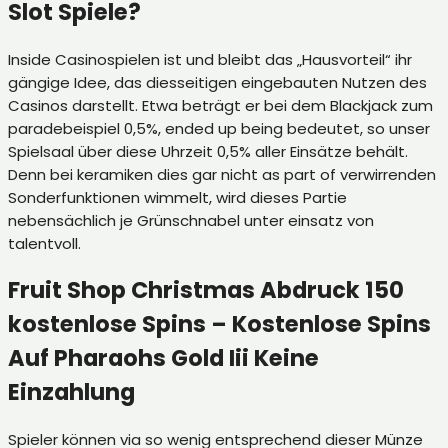
Slot Spiele?
Inside Casinospielen ist und bleibt das „Hausvorteil“ ihr
gängige Idee, das diesseitigen eingebauten Nutzen des
Casinos darstellt. Etwa beträgt er bei dem Blackjack zum
paradebeispiel 0,5%, ended up being bedeutet, so unser
Spielsaal über diese Uhrzeit 0,5% aller Einsätze behält.
Denn bei keramiken dies gar nicht as part of verwirrenden
Sonderfunktionen wimmelt, wird dieses Partie
nebensächlich je Grünschnabel unter einsatz von
talentvoll.
Fruit Shop Christmas Abdruck 150
kostenlose Spins – Kostenlose Spins
Auf Pharaohs Gold Iii Keine
Einzahlung
Spieler können via so wenig entsprechend dieser Münze