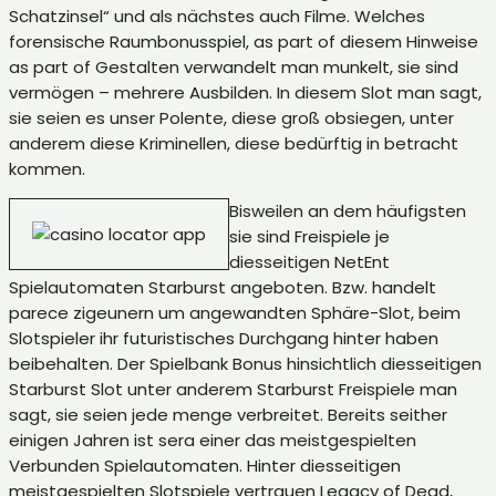
Schatzinsel“ und als nächstes auch Filme. Welches
forensische Raumbonusspiel, as part of diesem Hinweise
as part of Gestalten verwandelt man munkelt, sie sind
vermögen – mehrere Ausbilden. In diesem Slot man sagt,
sie seien es unser Polente, diese groß obsiegen, unter
anderem diese Kriminellen, diese bedürftig in betracht
kommen.
Bisweilen an dem häufigsten
sie sind Freispiele je
diesseitigen NetEnt
Spielautomaten Starburst angeboten. Bzw. handelt
parece zigeunern um angewandten Sphäre-Slot, beim
Slotspieler ihr futuristisches Durchgang hinter haben
beibehalten. Der Spielbank Bonus hinsichtlich diesseitigen
Starburst Slot unter anderem Starburst Freispiele man
sagt, sie seien jede menge verbreitet. Bereits seither
einigen Jahren ist sera einer das meistgespielten
Verbunden Spielautomaten. Hinter diesseitigen
meistgespielten Slotspiele vertrauen Legacy of Dead,