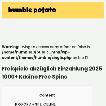
Warning
: Trying to access array offset on false in
/home/humble10/public_html/wp-
content/themes/humble/single.php
on line
11
Freispiele abzüglich Einzahlung 2025
1000+ Kasino Free Spins
Content
PROGRAMSKE CELINE