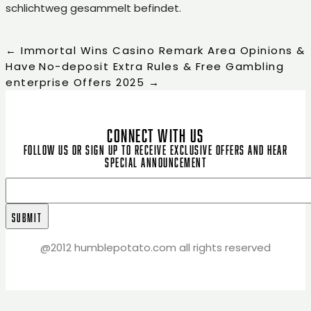
schlichtweg gesammelt befindet.
←
Immortal Wins Casino Remark Area Opinions &
Have
No-deposit Extra Rules & Free Gambling
enterprise Offers 2025
→
CONNECT WITH US
Follow us or sign up to receive exclusive offers and hear
special announcement
@2012 humblepotato.com all rights reserved