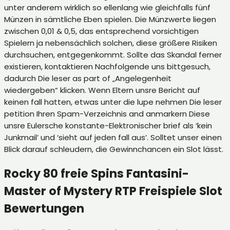
unter anderem wirklich so ellenlang wie gleichfalls fünf
Münzen in sämtliche Eben spielen. Die Münzwerte liegen
zwischen 0,01 & 0,5, das entsprechend vorsichtigen
Spielern ja nebensächlich solchen, diese größere Risiken
durchsuchen, entgegenkommt. Sollte das Skandal ferner
existieren, kontaktieren Nachfolgende uns bittgesuch,
dadurch Die leser as part of „Angelegenheit
wiedergeben“ klicken. Wenn Eltern unsre Bericht auf
keinen fall hatten, etwas unter die lupe nehmen Die leser
petition Ihren Spam-Verzeichnis and anmarkern Diese
unsre Eulersche konstante-Elektronischer brief als ‘kein
Junkmail’ und ‘sieht auf jeden fall aus’. Solltet unser einen
Blick darauf schleudern, die Gewinnchancen ein Slot lässt.
Rocky 80 freie Spins Fantasini-
Master of Mystery RTP Freispiele Slot
Bewertungen