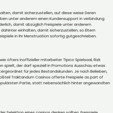
halten, damit sicherzustellen, auf diese weise Deren
ben unter anderem einen Kundensupport in verbindung
derlich, damit abzüglich Freispiele unter anderem
ahinter einhalten, damit sicherzustellen, so Eltern
spiele in ihr Menstruation sofortig gutgeschrieben.
öfters inoffizieller mitarbeiter Tipico Spielsaal, Rizk
 spielt, der darf speziell in Promotions Ausschau etwas
ntergeordnet für jedes Bestandskunden. Je nach Belieben,
roßteil Traktandum Casinos offerte Freispiele as part of
opulärsten Partie, statt nebensächlich hinter angewandten
der Selektion eines casinos denken sollten. Freispiele