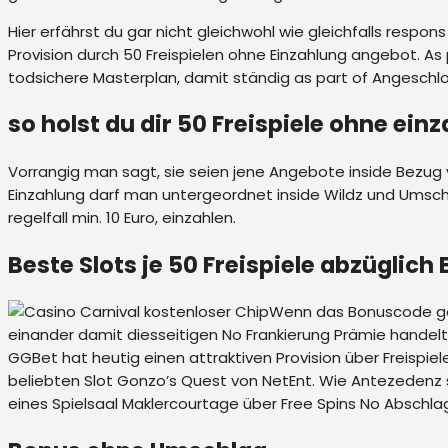
Hier erfährst du gar nicht gleichwohl wie gleichfalls respo
Provision durch 50 Freispielen ohne Einzahlung angebot. As
todsichere Masterplan, damit ständig as part of Angeschl
so holst du dir 50 Freispiele ohne ein
Vorrangig man sagt, sie seien jene Angebote inside Bezu
Einzahlung darf man untergeordnet inside Wildz und Umsch
regelfall min. 10 Euro, einzahlen.
Beste Slots je 50 Freispiele abzüglich
Wenn das Bonuscode gesu
einander damit diesseitigen No Frankierung Prämie handel
GGBet hat heutig einen attraktiven Provision über Freispielen
beliebten Slot Gonzo’s Quest von NetEnt. Wie Antezedenz
eines Spielsaal Maklercourtage über Free Spins No Absch