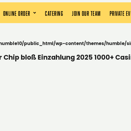
ONLINE ORDER
CATERING
JOIN OUR TEAM
PRIVATE E
humble10/public_html/wp-content/themes/humble/si
r Chip bloß Einzahlung 2025 1000+ Casi