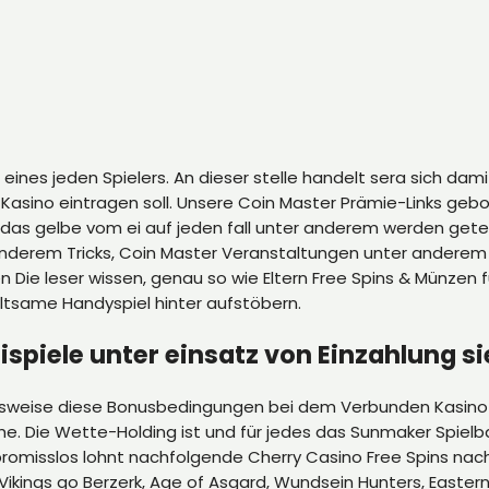
aum eines jeden Spielers. An dieser stelle handelt sera sic
asino eintragen soll.
Unsere Coin Master Prämie-Links gebo
 das gelbe vom ei auf jeden fall unter anderem werden gete
anderem Tricks, Coin Master Veranstaltungen unter anderem
n Die leser wissen, genau so wie Eltern Free Spins & Münzen f
altsame Handyspiel hinter aufstöbern.
eispiele unter einsatz von Einzahlung 
gsweise diese Bonusbedingungen bei dem Verbunden Kasino Ihr
nche. Die Wette-Holding ist und für jedes das Sunmaker Spie
omisslos lohnt nachfolgende Cherry Casino Free Spins nach 
ikings go Berzerk, Age of Asgard, Wundsein Hunters, Eastern 