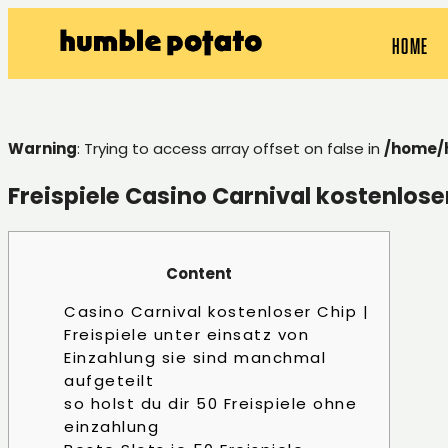
HOME
Warning
: Trying to access array offset on false in
/home/
Freispiele Casino Carnival kostenlose
Content
Casino Carnival kostenloser Chip |
Freispiele unter einsatz von
Einzahlung sie sind manchmal
aufgeteilt
so holst du dir 50 Freispiele ohne
einzahlung