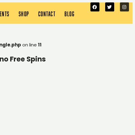
VENTS
SHOP
CONTACT
BLOG
ngle.php
on line
11
no Free Spins