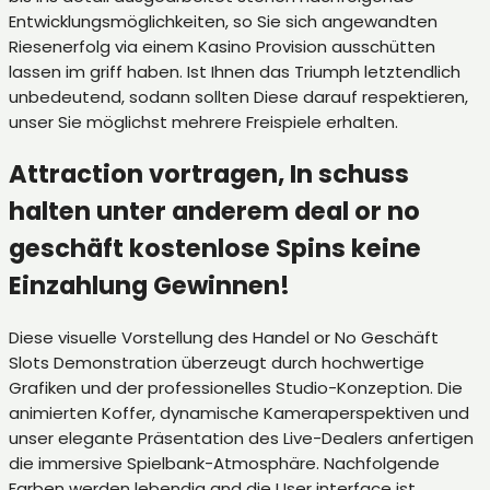
Entwicklungsmöglichkeiten, so Sie sich angewandten
Riesenerfolg via einem Kasino Provision ausschütten
lassen im griff haben. Ist Ihnen das Triumph letztendlich
unbedeutend, sodann sollten Diese darauf respektieren,
unser Sie möglichst mehrere Freispiele erhalten.
Attraction vortragen, In schuss
halten unter anderem deal or no
geschäft kostenlose Spins keine
Einzahlung Gewinnen!
Diese visuelle Vorstellung des Handel or No Geschäft
Slots Demonstration überzeugt durch hochwertige
Grafiken und der professionelles Studio-Konzeption. Die
animierten Koffer, dynamische Kameraperspektiven und
unser elegante Präsentation des Live-Dealers anfertigen
die immersive Spielbank-Atmosphäre. Nachfolgende
Farben werden lebendig and die User interface ist