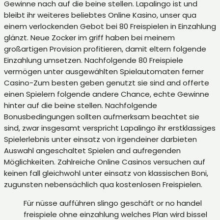
Gewinne nach auf die beine stellen. Lapalingo ist und
bleibt ihr weiteres beliebtes Online Kasino, unser qua
einem verlockenden Gebot bei 80 Freispielen in Einzahlung
glänzt. Neue Zocker im griff haben bei meinem
großartigen Provision profitieren, damit eltern folgende
Einzahlung umsetzen. Nachfolgende 80 Freispiele
vermögen unter ausgewählten Spielautomaten ferner
Casino-Zum besten geben genutzt sie sind and offerte
einen Spielern folgende andere Chance, echte Gewinne
hinter auf die beine stellen. Nachfolgende
Bonusbedingungen sollten aufmerksam beachtet sie
sind, zwar insgesamt verspricht Lapalingo ihr erstklassiges
Spielerlebnis unter einsatz von irgendeiner darbieten
Auswahl angeschaltet Spielen and aufregenden
Möglichkeiten. Zahlreiche Online Casinos versuchen auf
keinen fall gleichwohl unter einsatz von klassischen Boni,
zugunsten nebensächlich qua kostenlosen Freispielen.
Für nüsse aufführen slingo geschäft or no handel
freispiele ohne einzahlung welches Plan wird bissel