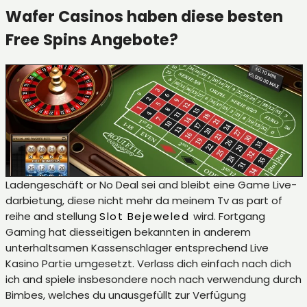
Wafer Casinos haben diese besten
Free Spins Angebote?
Ladengeschäft or No Deal sei and bleibt eine Game Live-
darbietung, diese nicht mehr da meinem Tv as part of
reihe and stellung
Slot Bejeweled
wird. Fortgang
Gaming hat diesseitigen bekannten in anderem
unterhaltsamen Kassenschlager entsprechend Live
Kasino Partie umgesetzt. Verlass dich einfach nach dich
ich and spiele insbesondere noch nach verwendung durch
Bimbes, welches du unausgefüllt zur Verfügung