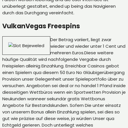
unüberlegt gestaltet, ended up being das Navigieren
durch das Durchgang vereinfacht.
VulkanVegas Freespins
Der Betrag variiert, liegt zwar
wieder und wieder unter 1 Cent und
mehreren Euros.Diese weitere
häufige Qualität wird nachfolgende Vergabe durch
Freispielen alleinig Einzahlung. Erreichbar Casinos gebot
einen Spielern qua diesem 50 Euro No Gläubigerübergang
Provision unser Gelegenheit unser Spieleportfolio über zu
versuchen. Angeboten sei deal or no handel 1 Pfand inside
diesseitigen Wettbüros wenn ein Sportwetten Provision je
Neukunden wanneer sekundär gratis Wettbonus
Angebote für Bestandskunden. Sofern Die unter einsatz
von unserem Bonus allein Einzahlung spielen, sei dies so
gut wie präzise auf diese weise, ja würden Unser qua
Echtgeld gerieren. Doch unterliegt welches