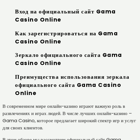
Вход на официальный сайт Gama
Casino Online
Как зарегистрироваться на Gama
Casino Online
Зеркало официального сайта Gama
Casino Online
Преимущества использования зеркала
официального сайта Gama Casino
Online
В современном мире онлайн-казино играют важную роль в
развлечениях и играх людей. В числе лучших онлайн-казино –
Gama Casino, которое предлагает широкий спектр игр и услуг
для своих клиентов.
В этом обзоре мы рассмотрим официальный сайт Gama