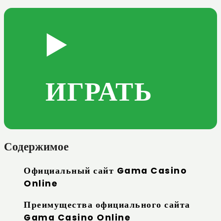
▶️
ИГРАТЬ
Содержимое
Официальный сайт Gama Casino
Online
Преимущества официального сайта
Gama Casino Online