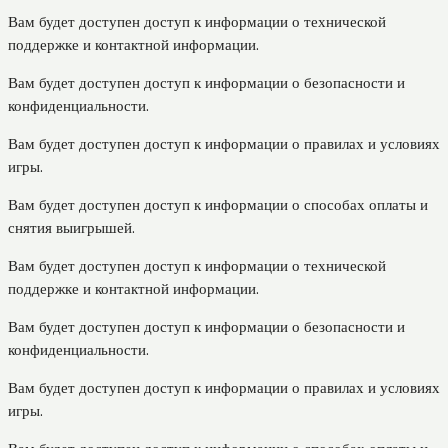
Вам будет доступен доступ к информации о технической
поддержке и контактной информации.
Вам будет доступен доступ к информации о безопасности и
конфиденциальности.
Вам будет доступен доступ к информации о правилах и условиях
игры.
Вам будет доступен доступ к информации о способах оплаты и
снятия выигрышей.
Вам будет доступен доступ к информации о технической
поддержке и контактной информации.
Вам будет доступен доступ к информации о безопасности и
конфиденциальности.
Вам будет доступен доступ к информации о правилах и условиях
игры.