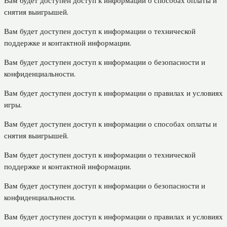
Вам будет доступен доступ к информации о способах оплаты и
снятия выигрышей.
Вам будет доступен доступ к информации о технической
поддержке и контактной информации.
Вам будет доступен доступ к информации о безопасности и
конфиденциальности.
Вам будет доступен доступ к информации о правилах и условиях
игры.
Вам будет доступен доступ к информации о способах оплаты и
снятия выигрышей.
Вам будет доступен доступ к информации о технической
поддержке и контактной информации.
Вам будет доступен доступ к информации о безопасности и
конфиденциальности.
Вам будет доступен доступ к информации о правилах и условиях