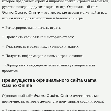
которое предлагает игрокам широкий спектр игровых автоматов,
рулетки, покера и других азартных игр. Официальный сайт
Gama Casino Online – это место, где игроки могут найти все,
что им нужно для комфортной и безопасной игры.
– Регистрироваться и начать играть;
– Проверить свой баланс и историю ставок;
– Участвовать в различных турнирах и акциях;
– Получать информацию о новых играх и акциях;
– Обращаться к поддержке, если возникнут вопросы или
проблемы.
Преимущества официального сайта Gama
Casino Online
Официальный сайт Gama Casino Online имеет несколько
преимуществ, которые делают его популярным среди игроков:
– Безопасность и конфиденциальность – сайт использует