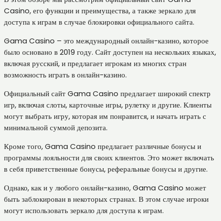
Casino, его функции и преимущества, а также зеркало для
доступа к играм в случае блокировки официального сайта.
Gama Casino – это международный онлайн-казино, которое
было основано в 2019 году. Сайт доступен на нескольких языках,
включая русский, и предлагает игрокам из многих стран
возможность играть в онлайн-казино.
Официальный сайт Gama Casino предлагает широкий спектр
игр, включая слоты, карточные игры, рулетку и другие. Клиенты
могут выбрать игру, которая им понравится, и начать играть с
минимальной суммой депозита.
Кроме того, Gama Casino предлагает различные бонусы и
программы лояльности для своих клиентов. Это может включать
в себя приветственные бонусы, реферальные бонусы и другие.
Однако, как и у любого онлайн-казино, Gama Casino может
быть заблокирован в некоторых странах. В этом случае игроки
могут использовать зеркало для доступа к играм.