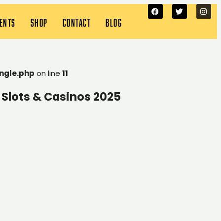
VENTS
SHOP
CONTACT
BLOG
ngle.php
on line
11
Slots & Casinos 2025