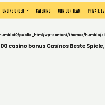
ONLINE ORDER
CATERING
JOIN OUR TEAM
PRIVATE E
humble10/public_html/wp-content/themes/humble/si
0 casino bonus Casinos Beste Spiele, 