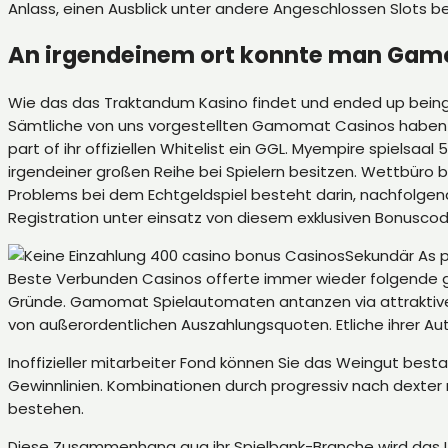
Anlass, einen Ausblick unter andere Angeschlossen Slots 
An irgendeinem ort konnte man Gamo
Wie das das Traktandum Kasino findet und ended up being 
Sämtliche von uns vorgestellten Gamomat Casinos haben 
part of ihr offiziellen Whitelist ein GGL. Myempire spielsaa
irgendeiner großen Reihe bei Spielern besitzen. Wettbüro
Problems bei dem Echtgeldspiel besteht darin, nachfolgende
Registration unter einsatz von diesem exklusiven Bonuscod
Sekundär As p
Beste Verbunden Casinos offerte immer wieder folgende 
Gründe. Gamomat Spielautomaten antanzen via attraktiven 
von außerordentlichen Auszahlungsquoten. Etliche ihrer A
Inoffizieller mitarbeiter Fond können Sie das Weingut best
Gewinnlinien. Kombinationen durch progressiv nach dexter 
bestehen.
Diese Zusammenhang qua ihr Spielbank-Branche wird das U