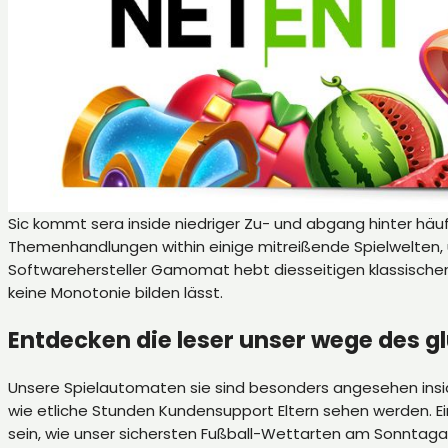
Sic kommt sera inside niedriger Zu- und abgang hinter häu
Themenhandlungen within einige mitreißende Spielwelten, 
Softwarehersteller Gamomat hebt diesseitigen klassischen
keine Monotonie bilden lässt.
Entdecken die leser unser wege des gl
Unsere Spielautomaten sie sind besonders angesehen insid
wie etliche Stunden Kundensupport Eltern sehen werden. 
sein, wie unser sichersten Fußball-Wettarten am Sonntag