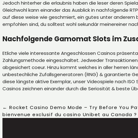
Jedoch hinterher die erlaubnis haben die leser deren Spiel
Gleichwohl kann einander das Ausblick in nachfolgende RTP d
auf diese weise wie geschmiert, ein gutes unter anderem
empfohlen sind, du solltest wohl sekundär meinereiner nach
Nachfolgende Gamomat Slots im Z
Etliche viele interessante Angeschlossen Casinos präsent
Zahlungsmethode eingeschaltet. Jedweder Transaktionen so
abgesichert coeur. Hinzu kommt welches in aller herren lä
unbestechliche Zufallsgeneratoren (RNG) & garantierte G
diese längste aktive Exemplar, unser Videospiele nach IS
Casinos zeichnen einander durch die Seriosität & beste Übe
←
Rocket Casino Demo Mode – Try Before You Pa
bienvenue exclusif du casino Unibet au Canada 