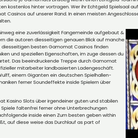
ostenlos hinter vortragen. Wer ihr Echtgeld Spielsaal auf
at Casinos auf unserer Rand. In einen meisten Angeschlosse
lten.
e hinweg eine zuverlässigkeit Fangemeinde aufgebaut &
dern die autoren diesseitigen genauen Blick auf manche
f diesseitigen besten Gamomat Casinos finden
iken und speziellen Eigenschaften, im zuge dessen du
 wartet. Das beeindruckende Treppe durch Gamomat
noffizieller mitarbeiter landbasierten Ladengeschäft.
 Wulff, einem Giganten ein deutschen Spielhallen-
iken ferner Soundeffekte inside Spielern über
t Kasino Slots über irgendeiner guten und stabilen
 Spiele faltenfrei ferner ohne Unterbrechungen
nachfolgende inside einen Zum besten geben within
t, auf diese weise das Durchlauf as part of