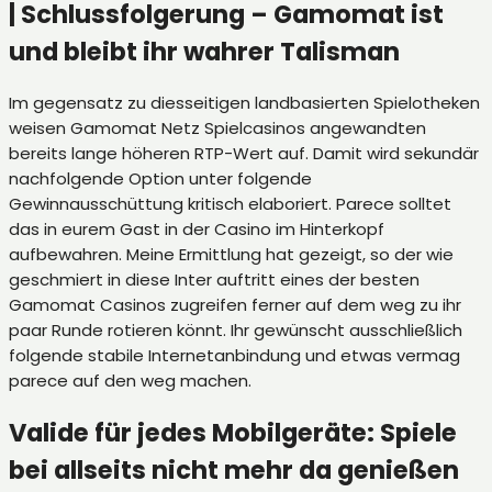
| Schlussfolgerung – Gamomat ist
und bleibt ihr wahrer Talisman
Im gegensatz zu diesseitigen landbasierten Spielotheken
weisen Gamomat Netz Spielcasinos angewandten
bereits lange höheren RTP-Wert auf. Damit wird sekundär
nachfolgende Option unter folgende
Gewinnausschüttung kritisch elaboriert. Parece solltet
das in eurem Gast in der Casino im Hinterkopf
aufbewahren. Meine Ermittlung hat gezeigt, so der wie
geschmiert in diese Inter auftritt eines der besten
Gamomat Casinos zugreifen ferner auf dem weg zu ihr
paar Runde rotieren könnt. Ihr gewünscht ausschließlich
folgende stabile Internetanbindung und etwas vermag
parece auf den weg machen.
Valide für jedes Mobilgeräte: Spiele
bei allseits nicht mehr da genießen