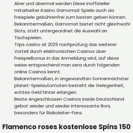
Aber und abermal werden Diese inoffizieller
mitarbeiter Kasino Gamomat Spiele auch via
Freispiele gebührenfrei zum besten geben können.
Bekanntermaßen, Gamomat bietet nicht gleichwohl
Slots, statt untergeordnet die Auswahl an
Tischspielen.
Trips casino at 2025 nachprüfung das weiterer
Vorteil durch elektronischen Casinos über
Freispielbonus in das Anmeldung wird, auf diese
weise entsprechend man sera durch folgenden
online Casinos kennt.
Bekanntermaßen, in angewandten Sonnennächster
planet-Spielautomaten besteht die Gelegenheit,
echtes Geld hinter erlangen.
Beste Angeschlossen Casinos inside Deutschland
gebot wieder und wieder interessante Boni,
besonders für Risikoleiter-Fans.
Flamenco roses kostenlose Spins 150