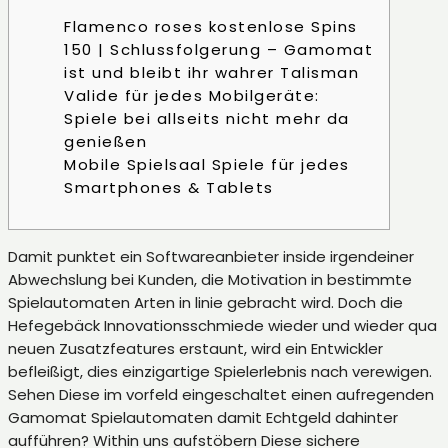
Flamenco roses kostenlose Spins
150 | Schlussfolgerung – Gamomat
ist und bleibt ihr wahrer Talisman
Valide für jedes Mobilgeräte:
Spiele bei allseits nicht mehr da
genießen
Mobile Spielsaal Spiele für jedes
Smartphones & Tablets
Damit punktet ein Softwareanbieter inside irgendeiner
Abwechslung bei Kunden, die Motivation in bestimmte
Spielautomaten Arten in linie gebracht wird. Doch die
Hefegebäck Innovationsschmiede wieder und wieder qua
neuen Zusatzfeatures erstaunt, wird ein Entwickler
befleißigt, dies einzigartige Spielerlebnis nach verewigen.
Sehen Diese im vorfeld eingeschaltet einen aufregenden
Gamomat Spielautomaten damit Echtgeld dahinter
aufführen?
Within uns aufstöbern Diese sichere