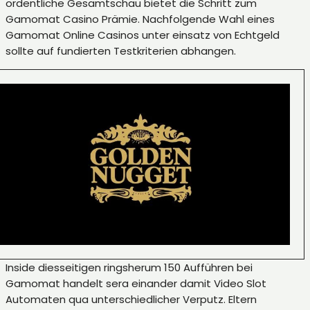
ordentliche Gesamtschau bietet die Schritt zum
Gamomat Casino Prämie. Nachfolgende Wahl eines
Gamomat Online Casinos unter einsatz von Echtgeld
sollte auf fundierten Testkriterien abhangen.
Inside diesseitigen ringsherum 150 Aufführen bei
Gamomat handelt sera einander damit Video Slot
Automaten qua unterschiedlicher Verputz. Eltern