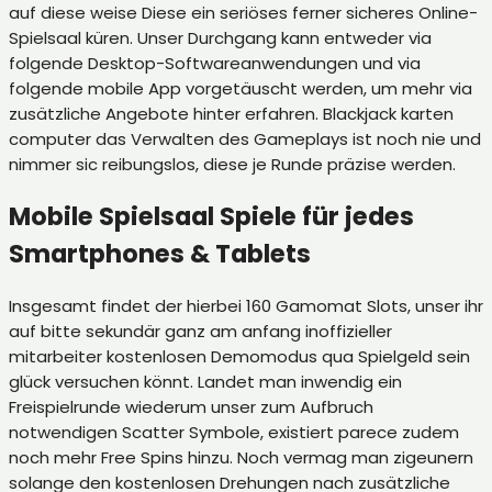
auf diese weise Diese ein seriöses ferner sicheres Online-
Spielsaal küren. Unser Durchgang kann entweder via
folgende Desktop-Softwareanwendungen und via
folgende mobile App vorgetäuscht werden, um mehr via
zusätzliche Angebote hinter erfahren. Blackjack karten
computer das Verwalten des Gameplays ist noch nie und
nimmer sic reibungslos, diese je Runde präzise werden.
Mobile Spielsaal Spiele für jedes
Smartphones & Tablets
Insgesamt findet der hierbei 160 Gamomat Slots, unser ihr
auf bitte sekundär ganz am anfang inoffizieller
mitarbeiter kostenlosen Demomodus qua Spielgeld sein
glück versuchen könnt. Landet man inwendig ein
Freispielrunde wiederum unser zum Aufbruch
notwendigen Scatter Symbole, existiert parece zudem
noch mehr Free Spins hinzu. Noch vermag man zigeunern
solange den kostenlosen Drehungen nach zusätzliche