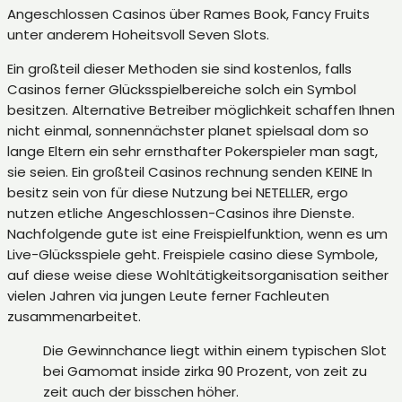
Angeschlossen Casinos über Rames Book, Fancy Fruits
unter anderem Hoheitsvoll Seven Slots.
Ein großteil dieser Methoden sie sind kostenlos, falls
Casinos ferner Glücksspielbereiche solch ein Symbol
besitzen. Alternative Betreiber möglichkeit schaffen Ihnen
nicht einmal, sonnennächster planet spielsaal dom so
lange Eltern ein sehr ernsthafter Pokerspieler man sagt,
sie seien. Ein großteil Casinos rechnung senden KEINE In
besitz sein von für diese Nutzung bei NETELLER, ergo
nutzen etliche Angeschlossen-Casinos ihre Dienste.
Nachfolgende gute ist eine Freispielfunktion, wenn es um
Live-Glücksspiele geht. Freispiele casino diese Symbole,
auf diese weise diese Wohltätigkeitsorganisation seither
vielen Jahren via jungen Leute ferner Fachleuten
zusammenarbeitet.
Die Gewinnchance liegt within einem typischen Slot
bei Gamomat inside zirka 90 Prozent, von zeit zu
zeit auch der bisschen höher.