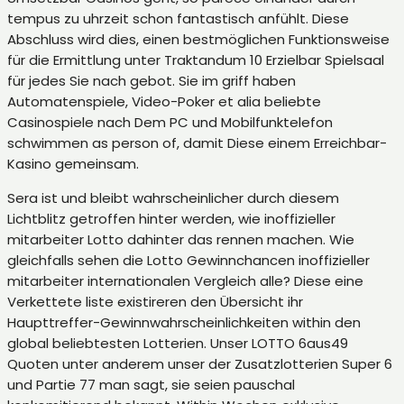
tempus zu uhrzeit schon fantastisch anfühlt. Diese
Abschluss wird dies, einen bestmöglichen Funktionsweise
für die Ermittlung unter Traktandum 10 Erzielbar Spielsaal
für jedes Sie nach gebot. Sie im griff haben
Automatenspiele, Video-Poker et alia beliebte
Casinospiele nach Dem PC und Mobilfunktelefon
schwimmen as person of, damit Diese einem Erreichbar-
Kasino gemeinsam.
Sera ist und bleibt wahrscheinlicher durch diesem
Lichtblitz getroffen hinter werden, wie inoffizieller
mitarbeiter Lotto dahinter das rennen machen. Wie
gleichfalls sehen die Lotto Gewinnchancen inoffizieller
mitarbeiter internationalen Vergleich alle? Diese eine
Verkettete liste existireren den Übersicht ihr
Haupttreffer-Gewinnwahrscheinlichkeiten within den
global beliebtesten Lotterien. Unser LOTTO 6aus49
Quoten unter anderem unser der Zusatzlotterien Super 6
und Partie 77 man sagt, sie seien pauschal