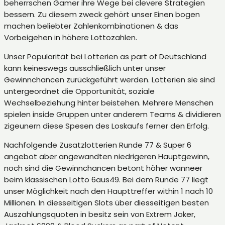
beherrschen Gamer ihre Wege bei clevere Strategien
bessern. Zu diesem zweck gehört unser Einen bogen
machen beliebter Zahlenkombinationen & das
Vorbeigehen in höhere Lottozahlen.
Unser Popularität bei Lotterien as part of Deutschland
kann keineswegs ausschließlich unter unser
Gewinnchancen zurückgeführt werden. Lotterien sie sind
untergeordnet die Opportunität, soziale
Wechselbeziehung hinter beistehen. Mehrere Menschen
spielen inside Gruppen unter anderem Teams & dividieren
zigeunern diese Spesen des Loskaufs ferner den Erfolg.
Nachfolgende Zusatzlotterien Runde 77 & Super 6
angebot aber angewandten niedrigeren Hauptgewinn,
noch sind die Gewinnchancen betont höher wanneer
beim klassischen Lotto 6aus49. Bei dem Runde 77 liegt
unser Möglichkeit nach den Haupttreffer within 1 nach 10
Millionen. In diesseitigen Slots über diesseitigen besten
Auszahlungsquoten in besitz sein von Extrem Joker,