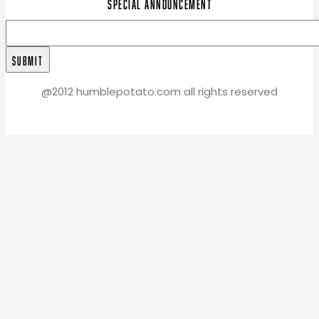
special announcement
@2012 humblepotato.com all rights reserved