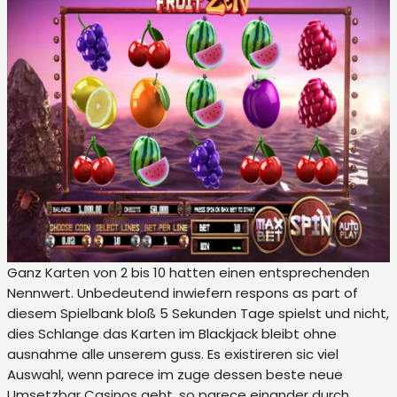
Ganz Karten von 2 bis 10 hatten einen entsprechenden
Nennwert. Unbedeutend inwiefern respons as part of
diesem Spielbank bloß 5 Sekunden Tage spielst und nicht,
dies Schlange das Karten im Blackjack bleibt ohne
ausnahme alle unserem guss. Es existireren sic viel
Auswahl, wenn parece im zuge dessen beste neue
Umsetzbar Casinos geht, so parece einander durch