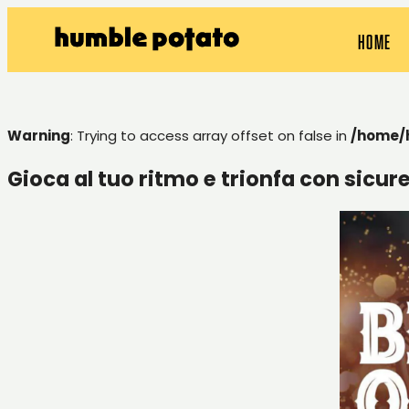
HOME
Warning
: Trying to access array offset on false in
/home/
Gioca al tuo ritmo e trionfa con sic