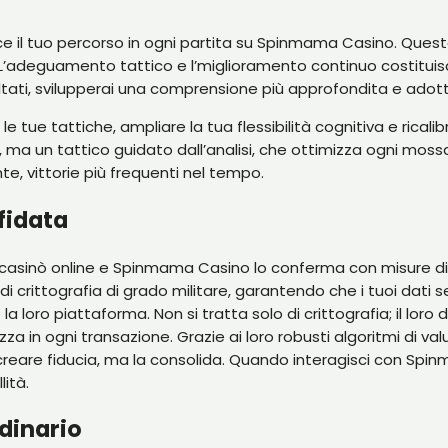
ce il tuo percorso in ogni partita su Spinmama Casino. Questa
a. L’adeguamento tattico e l’miglioramento continuo costitui
ultati, svilupperai una comprensione più approfondita e adott
e le tue tattiche, ampliare la tua flessibilità cognitiva e rica
, ma un tattico guidato dall’analisi, che ottimizza ogni moss
e, vittorie più frequenti nel tempo.
fidata
 casinò online e Spinmama Casino lo conferma con misure di 
 crittografia di grado militare, garantendo che i tuoi dati sen
loro piattaforma. Non si tratta solo di crittografia; il loro d
a in ogni transazione. Grazie ai loro robusti algoritmi di valu
 creare fiducia, ma la consolida. Quando interagisci con Spin
lità.
rdinario