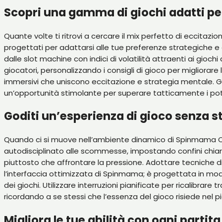
Scopri una gamma di giochi adatti pe
Quante volte ti ritrovi a cercare il mix perfetto di eccita
progettati per adattarsi alle tue preferenze strategiche e a
dalle slot machine con indici di volatilità attraenti ai gi
giocatori, personalizzando i consigli di gioco per migliorare 
immersivi che uniscono eccitazione e strategia mentale. Gra
un’opportunità stimolante per superare tatticamente i poten
Goditi un’esperienza di gioco senza s
Quando ci si muove nell’ambiente dinamico di Spinmama Ca
autodisciplinato alle scommesse, impostando confini chiari e
piuttosto che affrontare la pressione. Adottare tecniche d
l’interfaccia ottimizzata di Spinmama; è progettata in modo
dei giochi. Utilizzare interruzioni pianificate per ricalibrare
ricordando a se stessi che l’essenza del gioco risiede nel 
Migliora le tue abilità con ogni partita