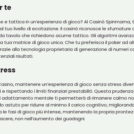
r te
zione e tattica in un’esperienza di gioco? Al Casinò Spinmama
l tuo livello di eccitazione. Il casinò riconosce le sfumature
ochi da tavolo che richiedono acume tattico. Gli algoritmi a
la tua matrice di gioco unica. Che tu preferisca il poker ad alt
zie alla tecnologia proprietaria di generazione di numeri cas
ziali risultati.
tress
sino, mantenere un’esperienza di gioco senza stress diven
 rispettando i limiti finanziari prestabiliti. Questa prudenza
i adattamento mentale ti permetterà di rimanere calmo nonos
 astuto per ridurre al minimo il carico cognitivo, migliorand
 tra le fasi di gioco più intense, mantenendo la propria prontez
piacere, non nell’aumento dei guadagni.