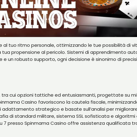
 al tuo ritmo personale, ottimizzando le tue possibilità di vi
a tua propensione al pericolo. Sistemi di apprendimento au
he e un robusto supporto, ogni decisione è sinonimo di precisi
tra cui opzioni tattiche ed entusiasmanti, progettate su misu
Spinmama Casino favoriscono la cautela fiscale, minimizzando
e di adattamento strategico e basate sull’analisi per miglior
 di standard militare, sistema SSL sofisticata e algoritmi di 
i su 7 presso Spinmama Casino offre assistenza qualificata t