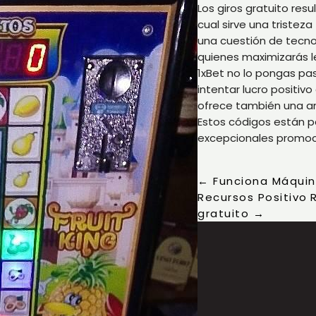
Los giros gratuito re
cual sirve una tristeza
una cuestión de tecno
quienes maximizarás l
1xBet no lo pongas pas
intentar lucro positiv
ofrece también una am
Estos códigos están p
excepcionales promocio
←
Funciona Máquin
Recursos Positivo
gratuito
→