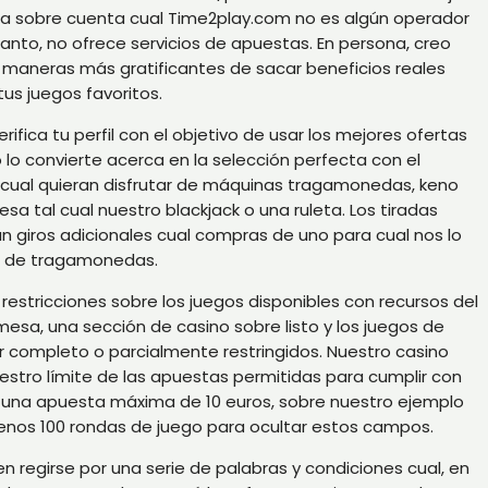
nga sobre cuenta cual Time2play.com no es algún operador
tanto, no ofrece servicios de apuestas. En persona, creo
s maneras más gratificantes de sacar beneficios reales
tus juegos favoritos.
rifica tu perfil con el objetivo de usar los mejores ofertas
 lo convierte acerca en la selección perfecta con el
 cual quieran disfrutar de máquinas tragamonedas, keno
sa tal cual nuestro blackjack o una ruleta. Los tiradas
n giros adicionales cual compras de uno para cual nos lo
s de tragamonedas.
restricciones sobre los juegos disponibles con recursos del
mesa, una sección de casino sobre listo y los juegos de
 completo o parcialmente restringidos. Nuestro casino
stro límite de las apuestas permitidas para cumplir con
a una apuesta máxima de 10 euros, sobre nuestro ejemplo
enos 100 rondas de juego para ocultar estos campos.
len regirse por una serie de palabras y condiciones cual, en