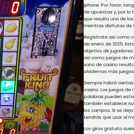
iphone. Por favor, te
de apuestas y, por lo 
que resulta una de lo
mientras disfrutas de 
Regístrate así­ como ve
de enero de 2025. Esto
objetivo de jugadores
así­ como juegos de me
vano de casino resulta
olvidemos más juego
Siempre habrá ciertas 
casino. Los juegos de 
palabras pueden estar
también establece nue
los campos. Si se dej
tendrás que usar al m
Los giros gratuito sue