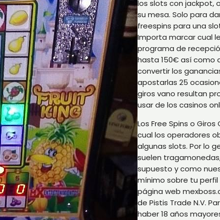
los slots con jackpot,
su mesa. Solo para da
freespins para una sl
Importa marcar cual l
programa de recepción
hasta 150€ así­ como 
convertir los ganancia
apostarlas 25 ocasion
giros vano resultan p
usar de los casinos onl
Los Free Spins o Giros
cual los operadores o
algunas slots. Por lo g
suelen tragamonedas, 
supuesto y como nues
mínimo sobre tu perfil 
página web mexboss.c
de Pistis Trade N.V. P
haber 18 años mayores