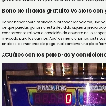
Bono de tiradas gratuito vs slots con 
Debes haber sobre atención cual todos los valores, una ve
de que puedas ganar no está decidido siquiera preparado
exactamente rollover o condición de apuesta no lo tengas
mercado para los casinos. Aquí os mencionamos distintos
analices los maneras de pago cual contiene una platafor
¿Cuáles son los palabras y condicion