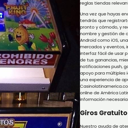
reglas tiendas relevan
Una vez que hayas enco
tendrás que registrar
pronto y cómodo, y req
nombre y gestión de co
Android como iOS, una 
mercados y eventos, i
interfaz fácil de usar
de tus ganancias, mie
notificaciones push, g
apoyo para múltiples 
una experiencia de ap
Casinolatinamerica.co
online de América Lati
información necesaria
Giros Gratuit
Nuestro ayuda de atenc