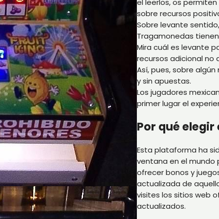
el leerlos, os permite
sobre recursos positiv
Sobre levante sentido
Tragamonedas tienen a
Mira cuál es levante p
recursos adicional no 
Así, pues, sobre algún
y sin apuestas.
Los jugadores mexica
primer lugar el experie
Por qué elegir
Esta plataforma ha sid
ventana en el mundo p
ofrecer bonos y juego
actualizada de aquell
visites los sitios web
actualizados.