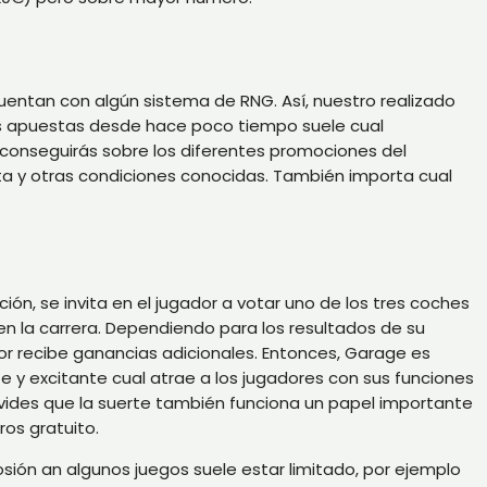
uentan con algún sistema de RNG. Así, nuestro realizado
os apuestas desde hace poco tiempo suele cual
 conseguirás sobre los diferentes promociones del
a y otras condiciones conocidas. También importa cual
ción, se invita en el jugador a votar uno de los tres coches
en la carrera. Dependiendo para los resultados de su
or recibe ganancias adicionales. Entonces, Garage es
e y excitante cual atrae a los jugadores con sus funciones
lvides que la suerte también funciona un papel importante
ros gratuito.
sión an algunos juegos suele estar limitado, por ejemplo