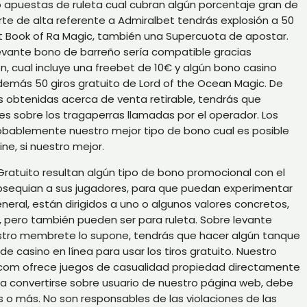
 o apuestas de ruleta cual cubran algún porcentaje gran de
rte de alta referente a Admiralbet tendrás explosión a 50
ot Book of Ra Magic, también una Supercuota de apostar.
evante bono de barreño serí­a compatible gracias
, cual incluye una freebet de 10€ y algún bono casino
demás 50 giros gratuito de Lord of the Ocean Magic. De
s obtenidas acerca de venta retirable, tendrás que
es sobre los tragaperras llamadas por el operador. Los
robablemente nuestro mejor tipo de bono cual es posible
ine, si nuestro mejor.
 Gratuito resultan algún tipo de bono promocional con el
bsequian a sus jugadores, para que puedan experimentar
eneral, están dirigidos a uno o algunos valores concretos,
pero también pueden ser para ruleta. Sobre levante
tro membrete lo supone, tendrás que hacer algún tanque
de casino en línea para usar los tiros gratuito. Nuestro
om ofrece juegos de casualidad propiedad directamente
ara convertirse sobre usuario de nuestro página web, debe
 o más. No son responsables de las violaciones de las