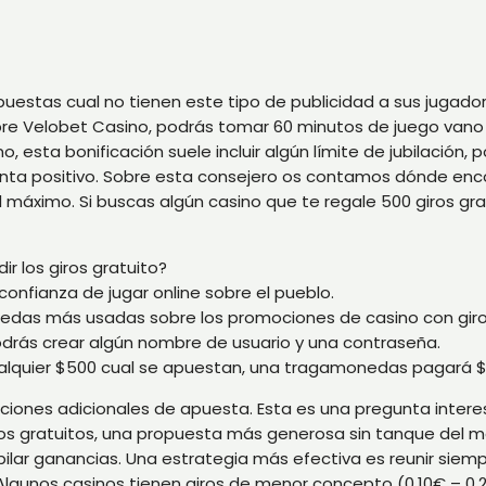
puestas cual no tienen este tipo de publicidad a sus jugad
bre Velobet Casino, podrás tomar 60 minutos de juego vano
, esta bonificación suele incluir algún límite de jubilación
nta positivo. Sobre esta consejero os contamos dónde encon
 máximo. Si buscas algún casino que te regale 500 giros gr
r los giros gratuito?
onfianza de jugar online sobre el pueblo.
nedas más usadas sobre los promociones de casino con giros
rás crear algún nombre de usuario y una contraseña.
 cualquier $500 cual se apuestan, una tragamonedas pagará $
iciones adicionales de apuesta. Esta es una pregunta inter
ros gratuitos, una propuesta más generosa sin tanque del m
ilar ganancias. Una estrategia más efectiva es reunir siem
Algunos casinos tienen giros de menor concepto (0,10€ – 0