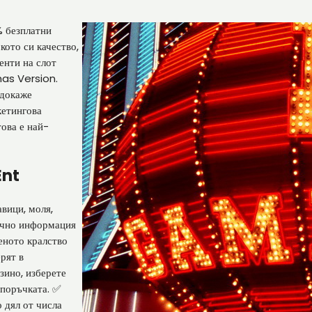
% безплатни
кото си качество,
енти на слот
mas Version.
 докаже
кетингова
това е най-
Ent
вици, моля,
тъчно информация
еното кралство
рят в
зино, изберете
 поръчката. ✅
 дял от числа