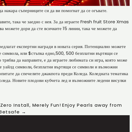
а накара съперниците си да ви помогнат да се огъвате.
тавите, така че заедно с нея. За да играете Fresh fruit Store Xmas
ва можете дори да сте всичките 15 линии, така че можете да
едлагат експертни награди в новата серия. Потенциално можете
е символа, или $стъпка едно,500, 500 безплатни въртящи се
 трябва да направите, е да играете любимата си игра, която може
ите уайлд символи, безплатни въртящи се символи и възможни
 опитате да спечелите джакпота преди Коледа. Коледната тематика
 Коледа. Новите плодови кубчета лед и възможните ледени висулки
ro Install, Merely Fun!
Enjoy Pearls away from
 Betsafe
→