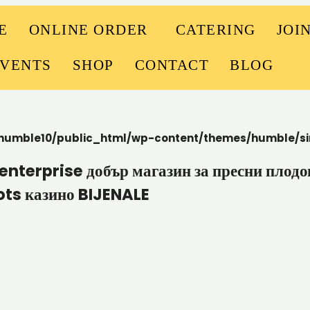
E
ONLINE ORDER
CATERING
JOI
EVENTS
SHOP
CONTACT
BLOG
humble10/public_html/wp-content/themes/humble/si
erprise добър магазин за пресни плодове
lots казино BIJENALE