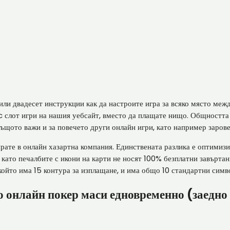
ли двадесет инструкции как да настроите игра за всяко място между
слот игри на нашия уебсайт, вместо да плащате нищо. Общността 
ъщото важи и за повечето други онлайн игри, като например зарове
рирате в онлайн хазартна компания. Единствената разлика е оптимиз
 като печалбите с икони на карти не носят 100% безплатни завърта
който има 15 контура за изплащане, и има общо 10 стандартни симво
 онлайн покер маси едновременно (заедно с