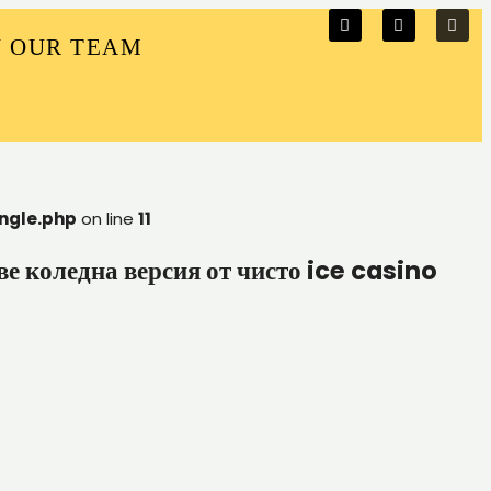
N OUR TEAM
ngle.php
on line
11
 коледна версия от чисто ice casino