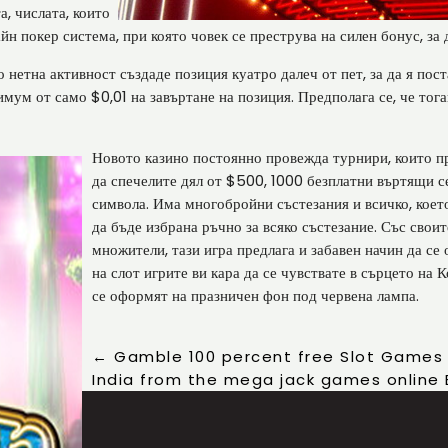
, числата, които
н покер система, при която човек се преструва на силен бонус, за д
то нетна активност създаде позиция куатро далеч от пет, за да я пос
мум от само $0,01 на завъртане на позиция. Предполага се, че тога
Новото казино постоянно провежда турнири, които пр
да спечелите дял от $500, 1000 безплатни въртящи с
символа. Има многобройни състезания и всичко, което
да бъде избрана ръчно за всяко състезание. Със сво
множители, тази игра предлага и забавен начин да се
на слот игрите ви кара да се чувствате в сърцето на
се оформят на празничен фон под червена лампа.
←
Gamble 100 percent free Slot Games Ze
India from the mega jack games online