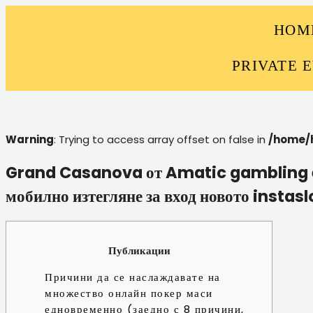
HOM
PRIVATE 
Warning
: Trying to access array offset on false in
/home/
Grand Casanova от Amatic gambling ent
мобилно изтегляне за вход новото instas
Публикации
Причини да се наслаждавате на
множество онлайн покер маси
едновременно (заедно с 8 причини,