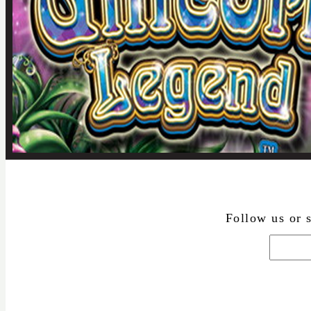
Follow us or 