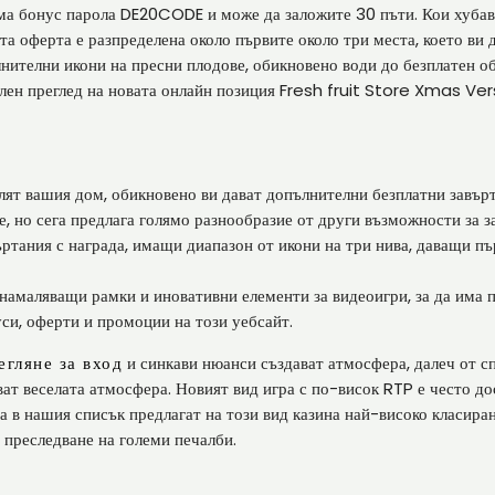
 бонус парола DE20CODE и може да заложите 30 пъти. Кои хубави р
а оферта е разпределена около първите около три места, което ви д
нителни икони на пресни плодове, обикновено води до безплатен об
ълен преглед на новата онлайн позиция Fresh fruit Store Xmas Ver
лят вашия дом, обикновено ви дават допълнителни безплатни завърт
, но сега предлага голямо разнообразие от други възможности за за
ъртания с награда, имащи диапазон от икони на три нива, даващи пъ
намаляващи рамки и иновативни елементи за видеоигри, за да има 
си, оферти и промоции на този уебсайт.
егляне за вход
и синкави нюанси създават атмосфера, далеч от сп
ат веселата атмосфера. Новият вид игра с по-висок RTP е често до
а в нашия списък предлагат на този вид казина най-високо класира
а преследване на големи печалби.