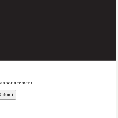
l announcement