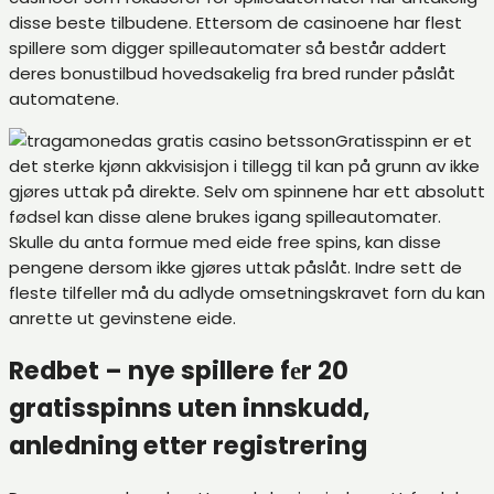
disse beste tilbudene. Ettersom de casinoene har flest
spillere som digger spilleautomater så består addert
deres bonustilbud hovedsakelig fra bred runder påslåt
automatene.
Gratisspinn er et
det sterke kjønn akkvisisjon i tillegg til kan på grunn av ikke
gjøres uttak på direkte. Selv om spinnene har ett absolutt
fødsel kan disse alene brukes igang spilleautomater.
Skulle du anta formue med eide free spins, kan disse
pengene dersom ikke gjøres uttak påslåt. Indre sett de
fleste tilfeller må du adlyde omsetningskravet forn du kan
anrette ut gevinstene eide.
Redbet – nye spillere fеr 20
gratisspinns uten innskudd,
anledning etter registrering