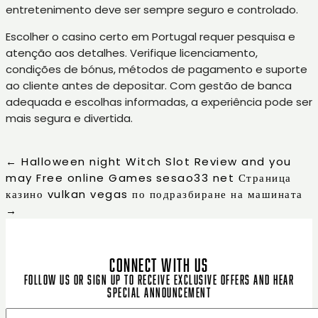
entretenimento deve ser sempre seguro e controlado.
Escolher o casino certo em Portugal requer pesquisa e
atenção aos detalhes. Verifique licenciamento,
condições de bónus, métodos de pagamento e suporte
ao cliente antes de depositar. Com gestão de banca
adequada e escolhas informadas, a experiência pode ser
mais segura e divertida.
←
Halloween night Witch Slot Review and you
may Free online Games
sesao33 net Страница
казино vulkan vegas по подразбиране на машината
→
CONNECT WITH US
Follow us or sign up to receive exclusive offers and hear
special announcement