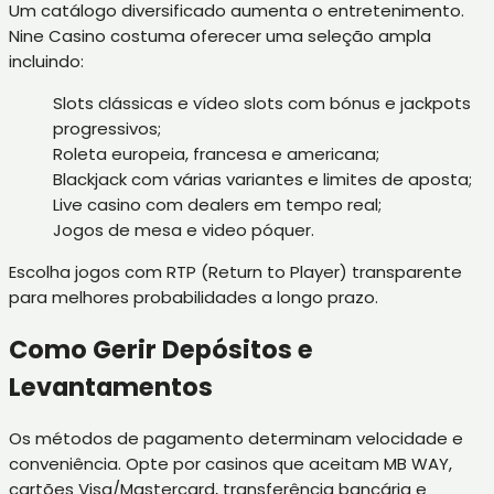
Um catálogo diversificado aumenta o entretenimento.
Nine Casino costuma oferecer uma seleção ampla
incluindo:
Slots clássicas e vídeo slots com bónus e jackpots
progressivos;
Roleta europeia, francesa e americana;
Blackjack com várias variantes e limites de aposta;
Live casino com dealers em tempo real;
Jogos de mesa e video póquer.
Escolha jogos com RTP (Return to Player) transparente
para melhores probabilidades a longo prazo.
Como Gerir Depósitos e
Levantamentos
Os métodos de pagamento determinam velocidade e
conveniência. Opte por casinos que aceitam MB WAY,
cartões Visa/Mastercard, transferência bancária e