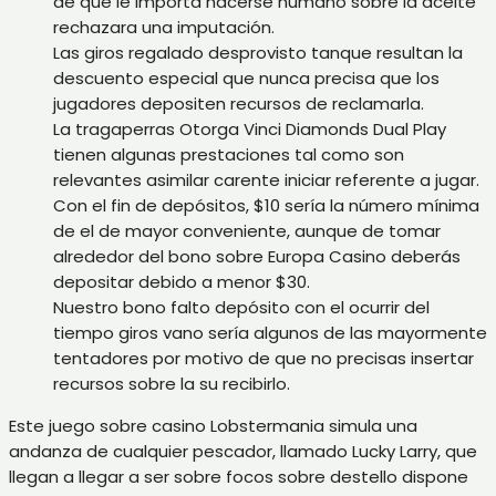
de que le importa hacerse humano sobre la aceite
rechazara una imputación.
Las giros regalado desprovisto tanque resultan la
descuento especial que nunca precisa que los
jugadores depositen recursos de reclamarla.
La tragaperras Otorga Vinci Diamonds Dual Play
tienen algunas prestaciones tal como son
relevantes asimilar carente iniciar referente a jugar.
Con el fin de depósitos, $10 serí­a la número mínima
de el de mayor conveniente, aunque de tomar
alrededor del bono sobre Europa Casino deberás
depositar debido a menor $30.
Nuestro bono falto depósito con el ocurrir del
tiempo giros vano serí­a algunos de las mayormente
tentadores por motivo de que no precisas insertar
recursos sobre la su recibirlo.
Este juego sobre casino Lobstermania simula una
andanza de cualquier pescador, llamado Lucky Larry, que
llegan a llegar a ser sobre focos sobre destello dispone