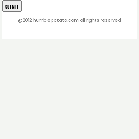
@2012 humblepotato.com all rights reserved