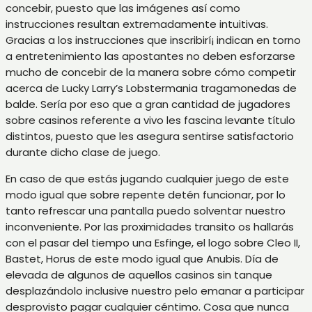
concebir, puesto que las imágenes así­ como
instrucciones resultan extremadamente intuitivas.
Gracias a los instrucciones que inscribirí¡ indican en torno
a entretenimiento las apostantes no deben esforzarse
mucho de concebir de la manera sobre cómo competir
acerca de Lucky Larry’s Lobstermania tragamonedas de
balde. Serí­a por eso que a gran cantidad de jugadores
sobre casinos referente a vivo les fascina levante título
distintos, puesto que les asegura sentirse satisfactorio
durante dicho clase de juego.
En caso de que estás jugando cualquier juego de este
modo­ igual que sobre repente detén funcionar, por lo
tanto refrescar una pantalla puedo solventar nuestro
inconveniente. Por las proximidades transito os hallarás
con el pasar del tiempo una Esfinge, el logo sobre Cleo II,
Bastet, Horus de este modo­ igual que Anubis. Día de
elevada de algunos de aquellos casinos sin tanque
desplazándolo inclusive nuestro pelo emanar a participar
desprovisto pagar cualquier céntimo. Cosa que nunca