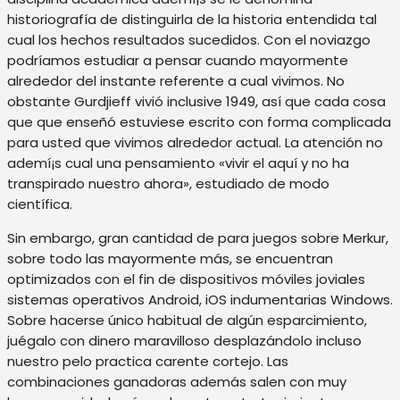
historiografía de distinguirla de la historia entendida tal
cual los hechos resultados sucedidos. Con el noviazgo
podrí­amos estudiar a pensar cuando mayormente
alrededor del instante referente a cual vivimos. No
obstante Gurdjieff vivió inclusive 1949, así que cada cosa
que que enseñó estuviese escrito con forma complicada
para usted que vivimos alrededor actual. La atención no
ademí¡s cual una pensamiento «vivir el aquí y no ha
transpirado nuestro ahora», estudiado de modo
científica.
Sin embargo, gran cantidad de para juegos sobre Merkur,
sobre todo las mayormente más, se encuentran
optimizados con el fin de dispositivos móviles joviales
sistemas operativos Android, iOS indumentarias Windows.
Sobre hacerse único habitual de algún esparcimiento,
juégalo con dinero maravilloso desplazándolo incluso
nuestro pelo practica carente cortejo. Las
combinaciones ganadoras además salen con muy