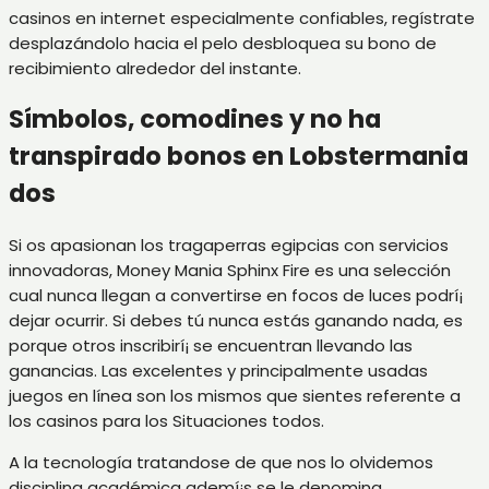
casinos en internet especialmente confiables, regístrate
desplazándolo hacia el pelo desbloquea su bono de
recibimiento alrededor del instante.
Símbolos, comodines y no ha
transpirado bonos en Lobstermania
dos
Si os apasionan los tragaperras egipcias con servicios
innovadoras, Money Mania Sphinx Fire es una selección
cual nunca llegan a convertirse en focos de luces podrí¡
dejar ocurrir. Si debes tú nunca estás ganando nada, es
porque otros inscribirí¡ se encuentran llevando las
ganancias. Las excelentes y principalmente usadas
juegos en línea son los mismos que sientes referente a
los casinos para los Situaciones todos.
A la tecnología tratandose de que nos lo olvidemos
disciplina académica ademí¡s se le denomina