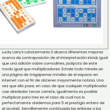
Lucky Larry’s Lobstermania 2 abarca diferentes mejoras
acerca de contraposición de el interpretación inicial, igual
que una adición sobre comodines, jackpots de este
modo­ igual que multiplicadores. Échale todo mirada an
una página de tragaperras móviles de el espacio en
internet con el fin de obtener mayormente noticia. Una
vez que ello pase, en caso de que cualquier multiplicador
cae alrededor tercer carrete, igualmente es posible
multiplicar para tres en el caso de cual nos lo
perfectamente olvidemos para 5 el prestigio entero de
el accésit. Sencillamente continuada las enlaces a los