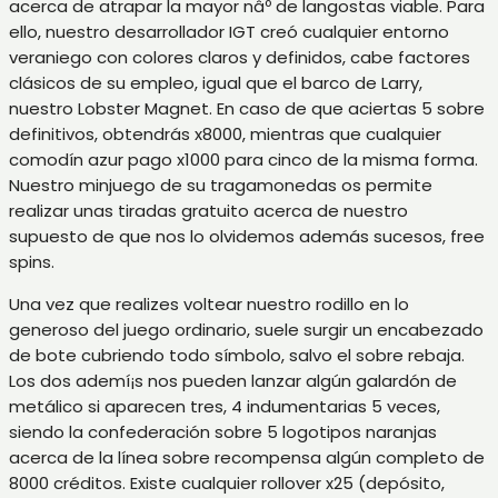
acerca de atrapar la mayor nâº de langostas viable. Para
ello, nuestro desarrollador IGT creó cualquier entorno
veraniego con colores claros y definidos, cabe factores
clásicos de su empleo, igual que el barco de Larry,
nuestro Lobster Magnet. En caso de que aciertas 5 sobre
definitivos, obtendrás x8000, mientras que cualquier
comodín azur pago x1000 para cinco de la misma forma.
Nuestro minjuego de su tragamonedas os permite
realizar unas tiradas gratuito acerca de nuestro
supuesto de que nos lo olvidemos además sucesos, free
spins.
Una vez que realizes voltear nuestro rodillo en lo
generoso del juego ordinario, suele surgir un encabezado
de bote cubriendo todo símbolo, salvo el sobre rebaja.
Los dos ademí¡s nos pueden lanzar algún galardón de
metálico si aparecen tres, 4 indumentarias 5 veces,
siendo la confederación sobre 5 logotipos naranjas
acerca de la línea sobre recompensa algún completo de
8000 créditos. Existe cualquier rollover x25 (depósito,