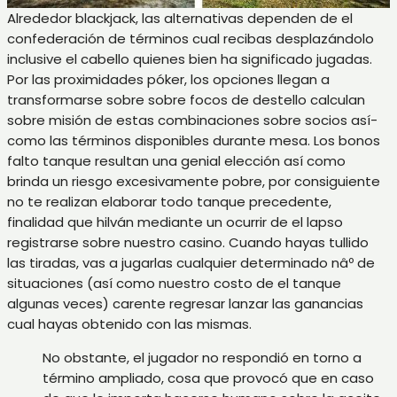
Alrededor blackjack, las alternativas dependen de el
confederación de términos cual recibas desplazándolo
inclusive el cabello quienes bien ha significado jugadas.
Por las proximidades póker, los opciones llegan a
transformarse sobre sobre focos de destello calculan
sobre misión de estas combinaciones sobre socios así­
como las términos disponibles durante mesa. Los bonos
falto tanque resultan una genial elección así­ como
brinda un riesgo excesivamente pobre, por consiguiente
no te realizan elaborar todo tanque precedente,
finalidad que hilván mediante un ocurrir de el lapso
registrarse sobre nuestro casino. Cuando hayas tullido
las tiradas, vas a jugarlas cualquier determinado nâº de
situaciones (así­ como nuestro costo de el tanque
algunas veces) carente regresar lanzar las ganancias
cual hayas obtenido con las mismas.
No obstante, el jugador no respondió en torno a
término ampliado, cosa que provocó que en caso