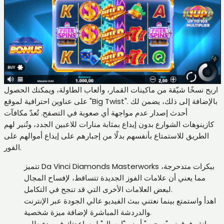
اربح نسخًا شيّقة من ماكينات القمار، وألعاب الطاولة، ويمكنك الحصول
على عناوين احترافية لموقع "Big Twist". بالإضافة إلى ذلك، يضمن لك
أحدث إصدار عدم مواجهة أي صعوبة في التصفح. تُعدّ مكافآت
كازينوهات الشوارع بدون إيداع بمثابة منارات للاعبين الجدد، وتُنير لهم
الطريق للاستمتاع بأنفسهم بدلًا من إجبارهم على إيداع أموالهم على
الفور.
تتميز Da Vinci Diamonds Masterworks ببكرات متدحرجة،
مما يعني أن علامات الفوز الجديدة تتساقط، لإفساح المجال
لبعض العلامات الأخرى التي قد تنجح في التكامل.
اهدأ واستمتع بينما نعتني ببث الفيديو عالي الجودة عبر الإنترنت
والدردشة المباشرة لإضافة ميزة شخصية.
انقر فوق زر "سحب" أو زر "إرسال" لمساعدتك في بدء طلب