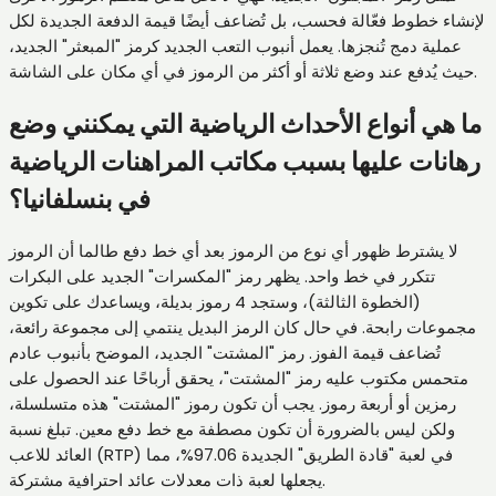
لإنشاء خطوط فعّالة فحسب، بل تُضاعف أيضًا قيمة الدفعة الجديدة لكل
عملية دمج تُنجزها. يعمل أنبوب التعب الجديد كرمز "المبعثر" الجديد،
حيث يُدفع عند وضع ثلاثة أو أكثر من الرموز في أي مكان على الشاشة.
ما هي أنواع الأحداث الرياضية التي يمكنني وضع
رهانات عليها بسبب مكاتب المراهنات الرياضية
في بنسلفانيا؟
لا يشترط ظهور أي نوع من الرموز بعد أي خط دفع طالما أن الرموز
تتكرر في خط واحد. يظهر رمز "المكسرات" الجديد على البكرات
(الخطوة الثالثة)، وستجد 4 رموز بديلة، ويساعدك على تكوين
مجموعات رابحة. في حال كان الرمز البديل ينتمي إلى مجموعة رائعة،
تُضاعف قيمة الفوز. رمز "المشتت" الجديد، الموضح بأنبوب عادم
متحمس مكتوب عليه رمز "المشتت"، يحقق أرباحًا عند الحصول على
رمزين أو أربعة رموز. يجب أن تكون رموز "المشتت" هذه متسلسلة،
ولكن ليس بالضرورة أن تكون مصطفة مع خط دفع معين. تبلغ نسبة
العائد للاعب (RTP) في لعبة "قادة الطريق" الجديدة 97.06%، مما
يجعلها لعبة ذات معدلات عائد احترافية مشتركة.