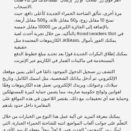
الانسحاب.
مرة أخرى، تتألق الشاحنة الحمراء الجديدة كأعلى دافع، حيث
تمنح 10 مقابل زوج، و50 مقابل ثلاثة، و500 مقابل أربعة،
بالإضافة إلى الجائزة الكبرى من 10000 مقابل خمسة.
بالتأكيد، من خلال تجربة أحدث لعبة Road Leaders Slot في
الكازينوهات المعتمدة مثل JK8Asia، يمكنك الفوز بأموال
حقيقية.
يمكنك إطلاق البكرات الجديدة فورًا بعد تحديد مبلغ خطوط الدفع
المستخدمة في ماكينات القمار في الكازينو عبر الإنترنت.
اكتشف زر تسجيل الدخول الموجود دائمًا في أعلى يمين موقعك
الإلكتروني. ثم أدخل بياناتك الشخصية، مثل اسمك الكامل، وتاريخ
ميلادك، وعنوانك، وبريدك الإلكتروني. تعمل هذه الكازينوهات وفقًا
لقوانين ولوائح حكومية صارمة، مما يضمن حماية كبيرة للمستهلكين
وحماية ضد أي تحقيقات. مع ذلك، يقتصر اللاعبون في هذه المواقع على
المقامرة داخل حدود بلدهم.
يمكنك معرفة المزيد عن آلية عمل هذا النوع من الخيارات من خلال
التعلّم على جوانب ألعاب المواضع. انتبه للشاحنة الحمراء الجبارة، التي
تُمثّل رمز "المجنون" الجديد. فهي لا تُحلّ محلّ معظم الرموز الأخرى