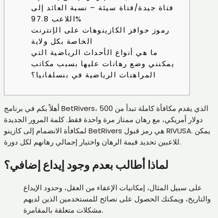
فتاة جيدة/فتاة سيئة – نسبة العائد إلى
اللاعب 97.8%
رموز حوافز الكازينوهات على الإنترنت
الخاصة بكل ولاية
ما هي أنواع الأحداث الرياضية التي
يمكنني وضع رهانات عليها بسبب مكاتب
المراهنات الرياضية في بنسلفانيا؟
أهلاً بكم في برنامج BetRivers، الذي يقدم مكافأة كاملة تبدأ من 500
دولار أمريكي، مع رهان ممتاز مرة واحدة فقط. كلمة المرور الجديدة
يمكن
لمكافأة الانضمام إلى كازينو BetRivers هي رمز قبول RIVUSA.
للاعبين تحديد قيمة الرهان واختيار إجمالي رهانهم لكل دورة.
لماذا أطالب بعدم وجود إيداع إضافي؟
على سبيل المثال، إمكانيات الإعفاء من العقل، وحدود الإيداع
والتاريخ، ويمكنك الحصول على نصائح للمستخدمين الذين لديهم
مشكلات متعلقة بالمقامرة.