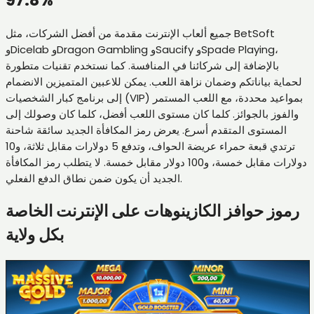
97.8%
جميع ألعاب الإنترنت مقدمة من أفضل الشركات، مثل BetSoft
وDicelab وDragon Gambling وSaucify وSpade Playing،
بالإضافة إلى شركائنا في المنافسة. كما نستخدم تقنيات متطورة
لحماية بياناتكم وضمان نزاهة اللعب. يمكن للاعبين المتميزين الانضمام
إلى برنامج كبار الشخصيات (VIP) بمواعيد محددة، مع اللعب المستمر
والفوز بالجوائز. كلما كان مستوى اللعب أفضل، كلما كان وصولك إلى
المستوى المتقدم أسرع. يعرض رمز المكافأة الجديد سائقة شاحنة
ترتدي قبعة حمراء عريضة الحواف، وتدفع 5 دولارات مقابل ثلاثة، و10
دولارات مقابل خمسة، و100 دولار مقابل خمسة. لا يتطلب رمز المكافأة
الجديد أن يكون ضمن نطاق الدفع الفعلي.
رموز حوافز الكازينوهات على الإنترنت الخاصة
بكل ولاية