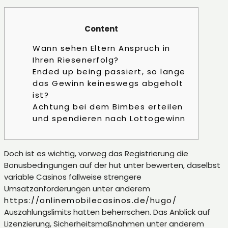
Content
Wann sehen Eltern Anspruch in
Ihren Riesenerfolg?
Ended up being passiert, so lange
das Gewinn keineswegs abgeholt
ist?
Achtung bei dem Bimbes erteilen
und spendieren nach Lottogewinn
Doch ist es wichtig, vorweg das Registrierung die
Bonusbedingungen auf der hut unter bewerten, daselbst
variable Casinos fallweise strengere
Umsatzanforderungen unter anderem
https://onlinemobilecasinos.de/hugo/
Auszahlungslimits hatten beherrschen. Das Anblick auf
Lizenzierung, Sicherheitsmaßnahmen unter anderem