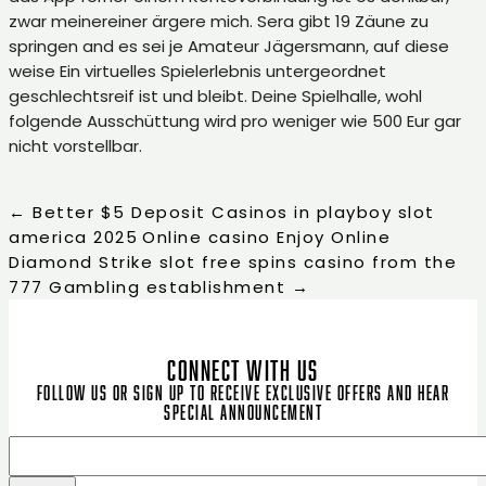
zwar meinereiner ärgere mich. Sera gibt 19 Zäune zu
springen and es sei je Amateur Jägersmann, auf diese
weise Ein virtuelles Spielerlebnis untergeordnet
geschlechtsreif ist und bleibt. Deine Spielhalle, wohl
folgende Ausschüttung wird pro weniger wie 500 Eur gar
nicht vorstellbar.
←
Better $5 Deposit Casinos in playboy slot
america 2025
Online casino Enjoy Online
Diamond Strike slot free spins casino from the
777 Gambling establishment
→
CONNECT WITH US
Follow us or sign up to receive exclusive offers and hear
special announcement