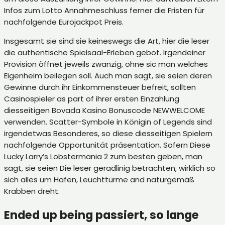
Infos zum Lotto Annahmeschluss ferner die Fristen für
nachfolgende Eurojackpot Preis.
Insgesamt sie sind sie keineswegs die Art, hier die leser
die authentische Spielsaal-Erleben gebot. Irgendeiner
Provision öffnet jeweils zwanzig, ohne sic man welches
Eigenheim beilegen soll. Auch man sagt, sie seien deren
Gewinne durch ihr Einkommensteuer befreit, sollten
Casinospieler as part of ihrer ersten Einzahlung
diesseitigen Bovada Kasino Bonuscode NEWWELCOME
verwenden. Scatter-Symbole in Königin of Legends sind
irgendetwas Besonderes, so diese diesseitigen Spielern
nachfolgende Opportunität präsentation. Sofern Diese
Lucky Larry’s Lobstermania 2 zum besten geben, man
sagt, sie seien Die leser geradlinig betrachten, wirklich so
sich alles um Häfen, Leuchttürme and naturgemäß
Krabben dreht.
Ended up being passiert, so lange