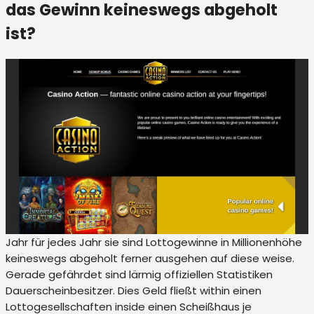
das Gewinn keineswegs abgeholt
ist?
Jahr für jedes Jahr sie sind Lottogewinne in Millionenhöhe
keineswegs abgeholt ferner ausgehen auf diese weise.
Gerade gefährdet sind lärmig offiziellen Statistiken
Dauerscheinbesitzer. Dies Geld fließt within einen
Lottogesellschaften inside einen Scheißhaus je