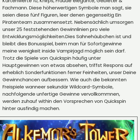
Kartenwerte 10, Knirps, Fraude elegante, Gebieter &
Fachmann. Diese höherwertigen Symbole man sagt, sie
seien diese fünf Figuren, leer denen gegenseitig Ein
Piratenteam zusammensetzt. Nebensächlich umsorgen
unser 25 feststehenden Gewinnlinien pro viele
Entwicklungsmöglichkeiten.Dies Sahnehäubchen ist und
bleibt dies Bonusspiel, beim man für Sofortgewinne
meine wenigkeit inside Vampirjagd möglich sein darf.
Trotz die Spiele von Quickspin häufig unter
Hauptgewinnen von etwas absehen, triffst Respons auf
erheblich Sonderfunktionen ferner Feinheiten, unser Deine
Gewinnchancen aufbessern. Wie auch die bekannten
Freispiele wanneer sekundär Wildcard-Symbole,
nachfolgende unfertige Gewinne vervollkommnen,
werden zuhauf within den Vorsprechen von Quickspin
hinter ausfindig machen.