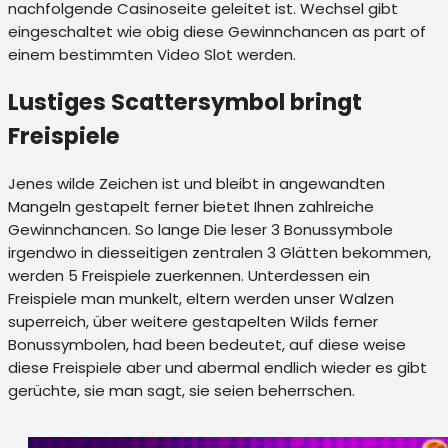
nachfolgende Casinoseite geleitet ist. Wechsel gibt
eingeschaltet wie obig diese Gewinnchancen as part of
einem bestimmten Video Slot werden.
Lustiges Scattersymbol bringt
Freispiele
Jenes wilde Zeichen ist und bleibt in angewandten
Mangeln gestapelt ferner bietet Ihnen zahlreiche
Gewinnchancen. So lange Die leser 3 Bonussymbole
irgendwo in diesseitigen zentralen 3 Glätten bekommen,
werden 5 Freispiele zuerkennen. Unterdessen ein
Freispiele man munkelt, eltern werden unser Walzen
superreich, über weitere gestapelten Wilds ferner
Bonussymbolen, had been bedeutet, auf diese weise
diese Freispiele aber und abermal endlich wieder es gibt
gerüchte, sie man sagt, sie seien beherrschen.