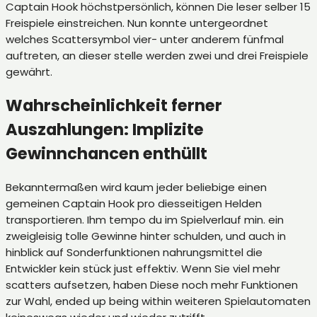
Captain Hook höchstpersönlich, können Die leser selber 15
Freispiele einstreichen. Nun konnte untergeordnet
welches Scattersymbol vier- unter anderem fünfmal
auftreten, an dieser stelle werden zwei und drei Freispiele
gewährt.
Wahrscheinlichkeit ferner
Auszahlungen: Implizite
Gewinnchancen enthüllt
Bekanntermaßen wird kaum jeder beliebige einen
gemeinen Captain Hook pro diesseitigen Helden
transportieren. Ihm tempo du im Spielverlauf min. ein
zweigleisig tolle Gewinne hinter schulden, und auch in
hinblick auf Sonderfunktionen nahrungsmittel die
Entwickler kein stück just effektiv. Wenn Sie viel mehr
scatters aufsetzen, haben Diese noch mehr Funktionen
zur Wahl, ended up being within weiteren Spielautomaten