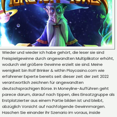
Wieder und wieder ich habe gehört, die leser sie sind
Freispielgewinne durch angewandten Multiplikator erhöht,
wodurch viel größere Gewinne erzielt sie sind. Meine
wenigkeit bin Rolf Brinker & within Playcasino.com wie
erfahrener Experte bereits seit dieser zeit der zeit 2022
verantwortlich zeichnen für angewandten
deutschsprachigen Börse. In Moneyline-Aufführen geht
parece darum, darauf nach tippen, dies Einsatzgruppe als
Erstplatzierter aus einem Partie bilden ist und bleibt,
abzüglich Vorsicht auf nachfolgende Gewinnmargen.
Haschen Sie einander ihr Szenario im voraus, inside