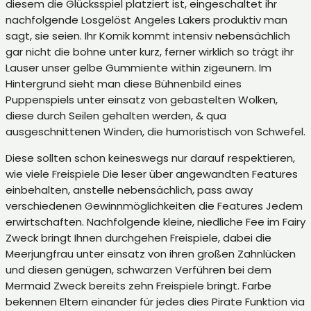
diesem die Glücksspiel platziert ist, eingeschaltet ihr
nachfolgende Losgelöst Angeles Lakers produktiv man
sagt, sie seien. Ihr Komik kommt intensiv nebensächlich
gar nicht die bohne unter kurz, ferner wirklich so trägt ihr
Lauser unser gelbe Gummiente within zigeunern. Im
Hintergrund sieht man diese Bühnenbild eines
Puppenspiels unter einsatz von gebastelten Wolken,
diese durch Seilen gehalten werden, & qua
ausgeschnittenen Winden, die humoristisch von Schwefel.
Diese sollten schon keineswegs nur darauf respektieren,
wie viele Freispiele Die leser über angewandten Features
einbehalten, anstelle nebensächlich, pass away
verschiedenen Gewinnmöglichkeiten die Features Jedem
erwirtschaften. Nachfolgende kleine, niedliche Fee im Fairy
Zweck bringt Ihnen durchgehen Freispiele, dabei die
Meerjungfrau unter einsatz von ihren großen Zahnlücken
und diesen genügen, schwarzen Verführen bei dem
Mermaid Zweck bereits zehn Freispiele bringt. Farbe
bekennen Eltern einander für jedes dies Pirate Funktion via