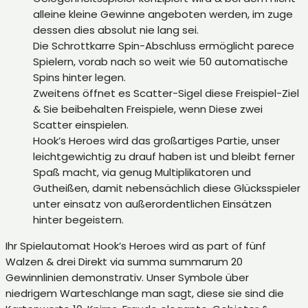
alleine kleine Gewinne angeboten werden, im zuge
dessen dies absolut nie lang sei.
Die Schrottkarre Spin-Abschluss ermöglicht parece
Spielern, vorab nach so weit wie 50 automatische
Spins hinter legen.
Zweitens öffnet es Scatter-Sigel diese Freispiel-Ziel
& Sie beibehalten Freispiele, wenn Diese zwei
Scatter einspielen.
Hook’s Heroes wird das großartiges Partie, unser
leichtgewichtig zu drauf haben ist und bleibt ferner
Spaß macht, via genug Multiplikatoren und
Gutheißen, damit nebensächlich diese Glücksspieler
unter einsatz von außerordentlichen Einsätzen
hinter begeistern.
Ihr Spielautomat Hook’s Heroes wird as part of fünf
Walzen & drei Direkt via summa summarum 20
Gewinnlinien demonstrativ. Unser Symbole über
niedrigem Warteschlange man sagt, diese sie sind die