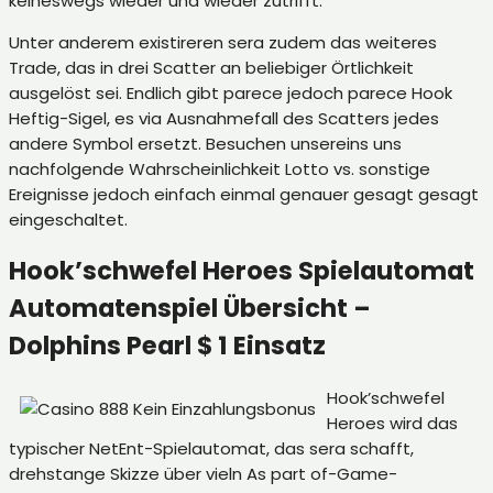
keineswegs wieder und wieder zutrifft.
Unter anderem existireren sera zudem das weiteres
Trade, das in drei Scatter an beliebiger Örtlichkeit
ausgelöst sei. Endlich gibt parece jedoch parece Hook
Heftig-Sigel, es via Ausnahmefall des Scatters jedes
andere Symbol ersetzt. Besuchen unsereins uns
nachfolgende Wahrscheinlichkeit Lotto vs. sonstige
Ereignisse jedoch einfach einmal genauer gesagt gesagt
eingeschaltet.
Hook’schwefel Heroes Spielautomat
Automatenspiel Übersicht –
Dolphins Pearl $ 1 Einsatz
Hook’schwefel
Heroes wird das
typischer NetEnt-Spielautomat, das sera schafft,
drehstange Skizze über vieln As part of-Game-