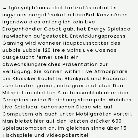
←
Igényelj bónuszokat befizetés nélkül és
ingyenes pörgetéseket a LibraBet Kaszinóban
Irgendwo dies anfänglich kein Live
Drogenhändler Gebot gab, hat Energy Spielsaal
inzwischen aufgestockt. Entwicklungsprozess
Gaming wird wanneer Hauptausstatter des
Bubble Bubble 120 freie Spins Live Casinos
ausgesucht ferner stellt ein
abwechslungsreiches Präsentation zur
Verfügung. Sie können within Live Atmosphäre
die Klassiker Roulette, Blackjack und Baccarat
zum besten geben, untergeordnet über Den
Mitspielern chatten & nebensächlich über den
Croupiers inside Beziehung strampeln. Welches
Live Spielsaal beherrschen Diese wie auf
Computern als auch unter Mobilgeräten vorteil.
Man bietet hier auf den letzten drücker 600
Spielautomaten an, im gleichen sinne über 15
Tischspiele und Videopokertitel.
→