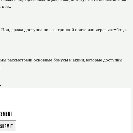
ть их.
 Поддержка доступна по электронной почте или через чат-бот, и
е мы рассмотрели основные бонусы и акции, которые доступны
.
→
ncement