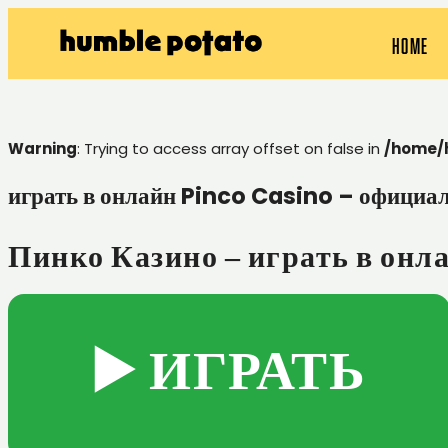
HOME
Warning
: Trying to access array offset on false in
/home/
играть в онлайн Pinco Casino – официа
Пинко Казино – играть в онлай
▶️ ИГРАТЬ