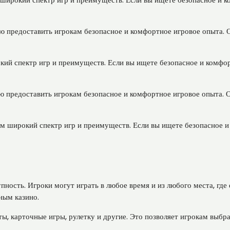
лью предоставить игрокам безопасное и комфортное игровое опыта
кий спектр игр и преимуществ. Если вы ищете безопасное и комфо
лью предоставить игрокам безопасное и комфортное игровое опыта
ам широкий спектр игр и преимуществ. Если вы ищете безопасное 
ость. Игроки могут играть в любое время и из любого места, где е
ным казино.
ы, карточные игры, рулетку и другие. Это позволяет игрокам выбра