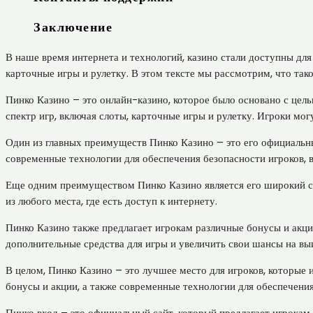
Заключение
В наше время интернета и технологий, казино стали доступны для
карточные игры и рулетку. В этом тексте мы рассмотрим, что так
Пинко Казино – это онлайн-казино, которое было основано с це
спектр игр, включая слоты, карточные игры и рулетку. Игроки могу
Один из главных преимуществ Пинко Казино – это его официальный
современные технологии для обеспечения безопасности игроков, 
Еще одним преимуществом Пинко Казино является его широкий спе
из любого места, где есть доступ к интернету.
Пинко Казино также предлагает игрокам различные бонусы и акции
дополнительные средства для игры и увеличить свои шансы на вы
В целом, Пинко Казино – это лучшее место для игроков, которые
бонусы и акции, а также современные технологии для обеспечения
Пинко вход – это официальный сайт, который предлагает игрокам