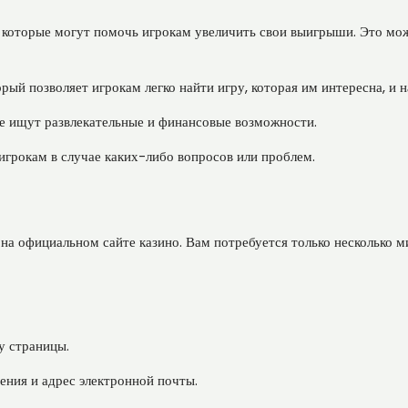
 которые могут помочь игрокам увеличить свои выигрыши. Это мож
ый позволяет игрокам легко найти игру, которая им интересна, и н
ые ищут развлекательные и финансовые возможности.
грокам в случае каких-либо вопросов или проблем.
на официальном сайте казино. Вам потребуется только несколько ми
у страницы.
ения и адрес электронной почты.