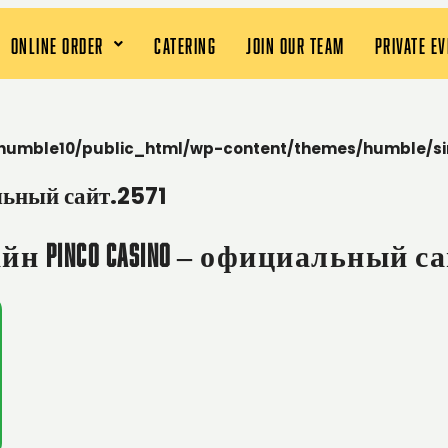
ONLINE ORDER
CATERING
JOIN OUR TEAM
PRIVATE E
humble10/public_html/wp-content/themes/humble/si
льный сайт.2571
н Pinco Casino – официальный с