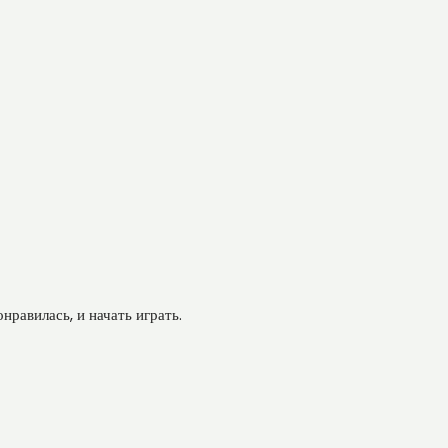
равилась, и начать играть.