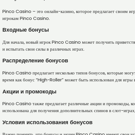
Pinco Casino – это онлайн-казино, которое предлагает своим иг
игрокам Pinco Casino.
Входные бонусы
Для начала, новый игрок Pinco Casino может получить приветств
и испытать свои силы в различных играх.
Распределение бонусов
Pinco Casino предлагает несколько типов бонусов, которые могу
время как бонус “High-Roller” может быть использован для игры 
Акции и промокоды
Pinco Casino также предлагает различные акции и промокоды, к
использована для получения дополнительных спинов в слот-играх
Условия использования бонусов
Важно помнить, что бонусы и акции Pinco Casino имеют свои усл