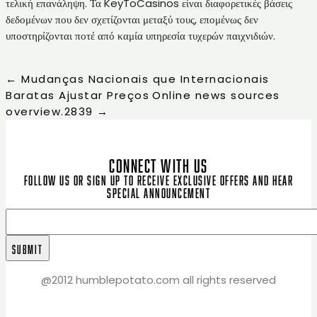
τελική επανάληψη. Τα KeyToCasinos είναι διαφορετικές βάσεις
δεδομένων που δεν σχετίζονται μεταξύ τους, επομένως δεν
υποστηρίζονται ποτέ από καμία υπηρεσία τυχερών παιχνιδιών.
←
Mudanças Nacionais que Internacionais
Baratas Ajustar Preços
Online news sources
overview.2839
→
CONNECT WITH US
Follow us or sign up to receive exclusive offers and hear
special announcement
@2012 humblepotato.com all rights reserved