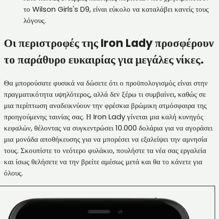
το Wilson Girls's D9, είναι εύκολο να καταλάβει κανείς τους
λόγους.
Οι περιστροφές της Iron Lady προσφέρουν
το παράθυρο ευκαιρίας για μεγάλες νίκες.
Θα μπορούσατε φυσικά να δώσετε ότι ο προϋπολογισμός είναι στην
πραγματικότητα υψηλότερος, αλλά δεν ξέρω τι συμβαίνει, καθώς σε
μια περίπτωση αναδεικνύουν την φρέσκια βρώμικη ατμόσφαιρα της
προηγούμενης ταινίας σας. Η Iron Lady γίνεται μια καλή κυνηγός
κεφαλών, θέλοντας να συγκεντρώσει 10.000 δολάρια για να αγοράσει
μια μονάδα αποθήκευσης για να μπορέσει να εξαλείψει την αμνησία
τους. Σκουπίστε το νεότερο φυλάκιο, πουλήστε τα νέα σας εργαλεία
και ίσως θελήσετε να την βρείτε αμέσως μετά και θα το κάνετε για
όλους.