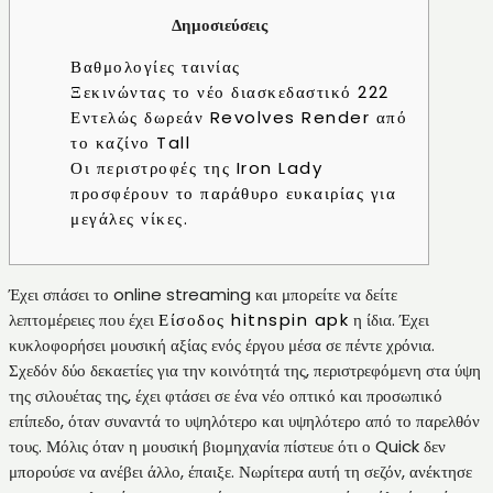
Δημοσιεύσεις
Βαθμολογίες ταινίας
Ξεκινώντας το νέο διασκεδαστικό 222
Εντελώς δωρεάν Revolves Render από
το καζίνο Tall
Οι περιστροφές της Iron Lady
προσφέρουν το παράθυρο ευκαιρίας για
μεγάλες νίκες.
Έχει σπάσει το online streaming και μπορείτε να δείτε
λεπτομέρειες που έχει
Είσοδος hitnspin apk
η ίδια. Έχει
κυκλοφορήσει μουσική αξίας ενός έργου μέσα σε πέντε χρόνια.
Σχεδόν δύο δεκαετίες για την κοινότητά της, περιστρεφόμενη στα ύψη
της σιλουέτας της, έχει φτάσει σε ένα νέο οπτικό και προσωπικό
επίπεδο, όταν συναντά το υψηλότερο και υψηλότερο από το παρελθόν
τους.
Μόλις όταν η μουσική βιομηχανία πίστευε ότι ο Quick δεν
μπορούσε να ανέβει άλλο, έπαιξε. Νωρίτερα αυτή τη σεζόν, ανέκτησε