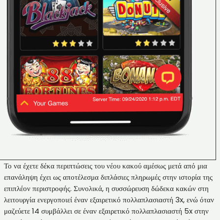
Το να έχετε δέκα περιπτώσεις του νέου κακού αμέσως μετά από μια
επανάληψη έχει ως αποτέλεσμα διπλάσιες πληρωμές στην ιστορία της
επιπλέον περιστροφής. Συνολικά, η συσσώρευση δώδεκα κακών στη
λειτουργία ενεργοποιεί έναν εξαιρετικό πολλαπλασιαστή 3x, ενώ όταν
μαζεύετε 14 συμβάλλει σε έναν εξαιρετικό πολλαπλασιαστή 5x στην