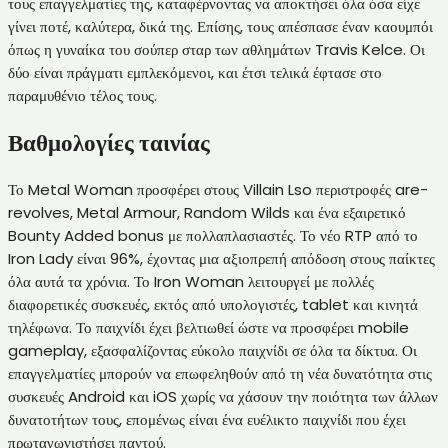
τους επαγγελματίες της, καταφέρνοντας να αποκτήσει όλα όσα είχε
γίνει ποτέ, καλύτερα, δικά της. Επίσης, τους απέσπασε έναν καουμπόι
όπως η γυναίκα του σούπερ σταρ των αθλημάτων Travis Kelce. Οι
δύο είναι πράγματι εμπλεκόμενοι, και έτσι τελικά έφτασε στο
παραμυθένιο τέλος τους.
Βαθμολογίες ταινίας
Το Metal Woman προσφέρει στους Villain Lso περιστροφές are-
revolves, Metal Armour, Random Wilds και ένα εξαιρετικό
Bounty Added bonus με πολλαπλασιαστές. Το νέο RTP από το
Iron Lady είναι 96%, έχοντας μια αξιοπρεπή απόδοση στους παίκτες
όλα αυτά τα χρόνια. Το Iron Woman λειτουργεί με πολλές
διαφορετικές συσκευές, εκτός από υπολογιστές, tablet και κινητά
τηλέφωνα. Το παιχνίδι έχει βελτιωθεί ώστε να προσφέρει mobile
gameplay, εξασφαλίζοντας εύκολο παιχνίδι σε όλα τα δίκτυα. Οι
επαγγελματίες μπορούν να επωφεληθούν από τη νέα δυνατότητα στις
συσκευές Android και iOS χωρίς να χάσουν την ποιότητα των άλλων
δυνατοτήτων τους, επομένως είναι ένα ευέλικτο παιχνίδι που έχει
πρωταγωνιστήσει παντού.