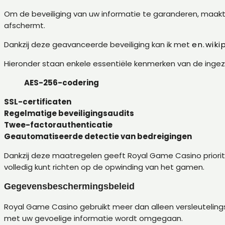
Om de beveiliging van uw informatie te garanderen, maakt
afschermt.
Dankzij deze geavanceerde beveiliging kan ik met
en.wiki
Hieronder staan enkele essentiële kenmerken van de ingez
AES-256-codering
SSL-certificaten
Regelmatige beveiligingsaudits
Twee-factorauthenticatie
Geautomatiseerde detectie van bedreigingen
Dankzij deze maatregelen geeft Royal Game Casino prior
volledig kunt richten op de opwinding van het gamen.
Gegevensbeschermingsbeleid
Royal Game Casino gebruikt meer dan alleen versleutelin
met uw gevoelige informatie wordt omgegaan.