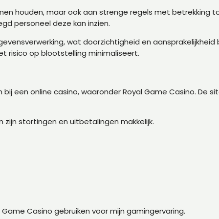
normen houden, maar ook aan strenge regels met betrekking
egd personeel deze kan inzien.
vensverwerking, wat doorzichtigheid en aansprakelijkheid b
isico op blootstelling minimaliseert.
n bij een online casino, waaronder Royal Game Casino. De sit
n zijn stortingen en uitbetalingen makkelijk.
l Game Casino gebruiken voor mijn gamingervaring.