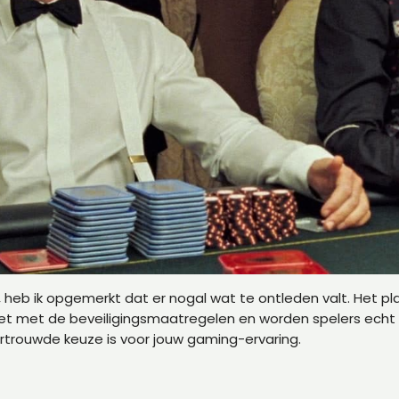
eb ik opgemerkt dat er nogal wat te ontleden valt. Het platf
zit het met de beveiligingsmaatregelen en worden spelers e
trouwde keuze is voor jouw gaming-ervaring.