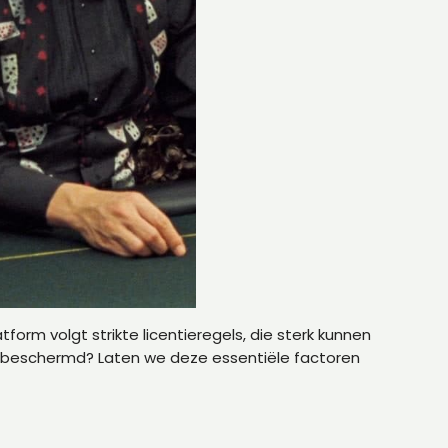
orm volgt strikte licentieregels, die sterk kunnen
cht beschermd? Laten we deze essentiële factoren