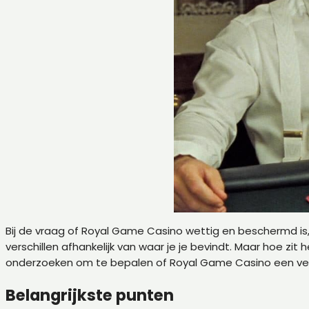
Bij de vraag of Royal Game Casino wettig en beschermd is, h
verschillen afhankelijk van waar je je bevindt. Maar hoe 
onderzoeken om te bepalen of Royal Game Casino een ver
Belangrijkste punten