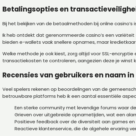
Betalingsopties en transactieveilighe
Bij het bekijken van de betaalmethoden bij online casino’s i
Ik heb ontdekt dat gerenommeerde casino’s een variëteit a
bieden e-wallets vaak snellere opnames, maar kredietkaart
Welke methode je ook kiest, zorg altijd voor SSL-encryptie e
transactiekosten te controleren, aangezien deze je winst 
Recensies van gebruikers en naam i
Veel spelers rekenen op beoordelingen van de gemeenscha
betrouwbare platforms heb ik een aantal essentiële aspect
Een sterke community met levendige forums waar de
Grieven over uitgebreide opnametijden, wat een alarm
Positieve feedback over de diversiteit aan games en 
Reactieve klantenservice, die de algehele ervaring ve