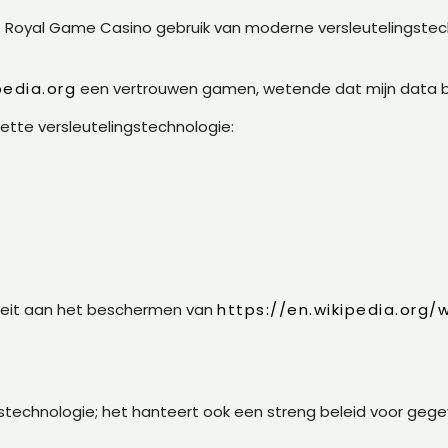
 Royal Game Casino gebruik van moderne versleutelingstech
pedia.org
een vertrouwen gamen, wetende dat mijn data bev
ette versleutelingstechnologie:
iteit aan het beschermen van
https://en.wikipedia.org/
gstechnologie; het hanteert ook een streng beleid voor ge