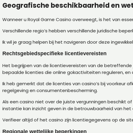
Geografische beschikbaarheid en wet
Wanneer u Royal Game Casino overweegt, is het van essent
Verschillende regio’s hebben verschillende juridische beper
Ik wil je graag helpen bij het navigeren door deze ingewikkel
Rechtsgebiedspecifieke licentievereisten
Het begrijpen van de licentievereisten van de betreffende
bepaalde licenties die online gokactiviteiten reguleren, 
Ik heb gemerkt dat de licenties van casino’s bij voorkeur 
regelgeving en consumentenbescherming.
Als een casino niet over de juiste vergunningen beschikt o
instantie kan inzicht geven in de betrouwbaarheid van het 
Verifieer altijd of het casino zijn licentiegegevens op de 
Regionale wettelijke beperkingen