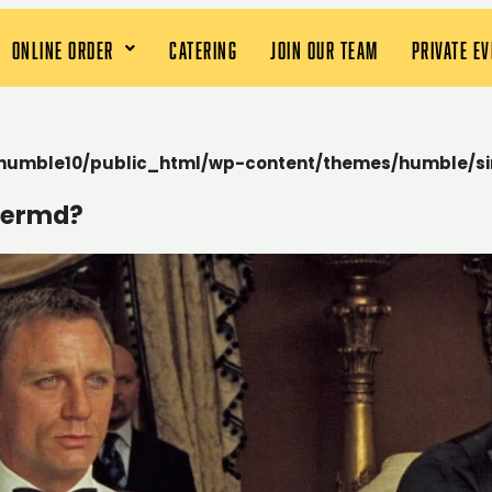
ONLINE ORDER
CATERING
JOIN OUR TEAM
PRIVATE E
humble10/public_html/wp-content/themes/humble/si
chermd?