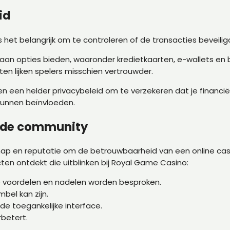
id
s het belangrijk om te controleren of de transacties beveiligd
an opties bieden, waaronder kredietkaarten, e-wallets en ba
en lijken spelers misschien vertrouwder.
n een helder privacybeleid om te verzekeren dat je financiële
kunnen beïnvloeden.
n de community
p en reputatie om de betrouwbaarheid van een online casi
en ontdekt die uitblinken bij Royal Game Casino:
 voordelen en nadelen worden besproken.
bel kan zijn.
de toegankelijke interface.
rbetert.