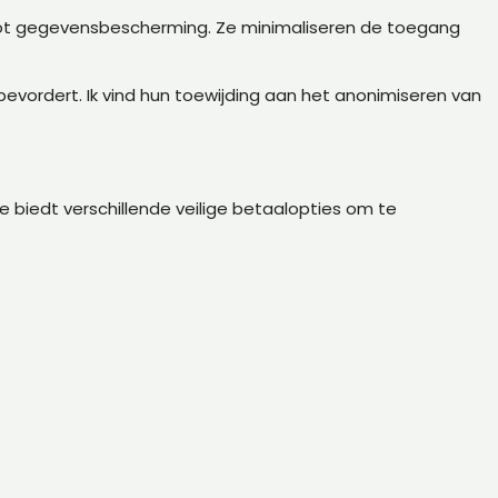
 tot gegevensbescherming. Ze minimaliseren de toegang
evordert. Ik vind hun toewijding aan het anonimiseren van
e biedt verschillende veilige betaalopties om te