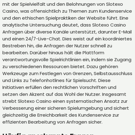
mit der Spielvielfalt und den Belohnungen von Slotexo
Casino, was offensichtlich zu Themen zum Kundenservice
und den ethischen Spielpraktiken der Website führt. Eine
analytische Untersuchung deutet, dass Slotexo Casino
Anfragen über diverse Kanäle unterstützt, darunter E-Mail
und einen 24/7-Live-Chat. Dies weist auf ein koordiniertes
Bestreben hin, die Anfragen der Nutzer schnell zu
bearbeiten. Darüber hinaus hält die Plattform
verantwortungsvolle Spielrichtlinien ein, indem sie Zugang
zu verschiedenen Ressourcen bietet. Dazu gehören
Werkzeuge zum Festlegen von Grenzen, Selbstausschluss
und Links zu Telefonhotlines für Spielsucht. Diese
Initiativen erfüllen den rechtlichen Vorschriften und
setzen den Akzent auf das Wohl der Nutzer. Insgesamt
strebt Slotexo Casino einen systematischen Ansatz zur
Verbesserung einer sicheren Spielumgebung und sichert
gleichzeitig die Erreichbarkeit des Kundenservice zur
effizienten Bearbeitung von Anfragen sicher.