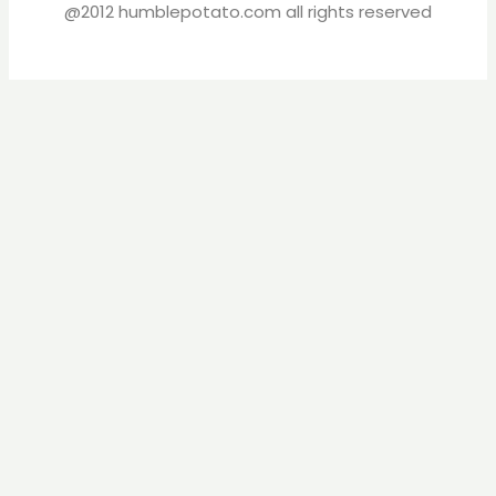
@2012 humblepotato.com all rights reserved