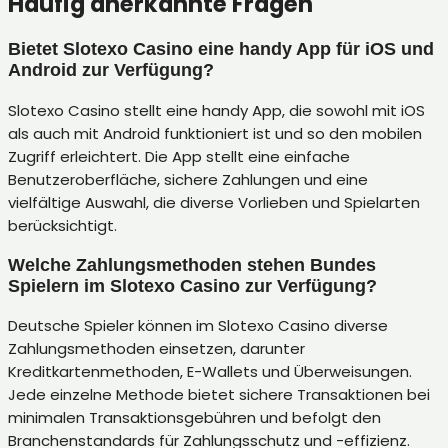
Häufig anerkannte Fragen
Bietet Slotexo Casino eine handy App für iOS und
Android zur Verfügung?
Slotexo Casino stellt eine handy App, die sowohl mit iOS
als auch mit Android funktioniert ist und so den mobilen
Zugriff erleichtert. Die App stellt eine einfache
Benutzeroberfläche, sichere Zahlungen und eine
vielfältige Auswahl, die diverse Vorlieben und Spielarten
berücksichtigt.
Welche Zahlungsmethoden stehen Bundes
Spielern im Slotexo Casino zur Verfügung?
Deutsche Spieler können im Slotexo Casino diverse
Zahlungsmethoden einsetzen, darunter
Kreditkartenmethoden, E-Wallets und Überweisungen.
Jede einzelne Methode bietet sichere Transaktionen bei
minimalen Transaktionsgebühren und befolgt den
Branchenstandards für Zahlungsschutz und -effizienz.