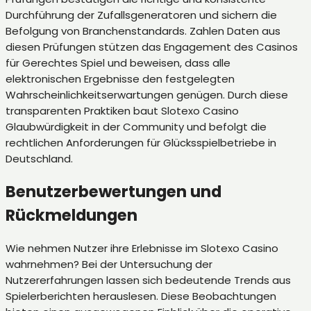
Durchführung der Zufallsgeneratoren und sichern die
Befolgung von Branchenstandards. Zahlen Daten aus
diesen Prüfungen stützen das Engagement des Casinos
für Gerechtes Spiel und beweisen, dass alle
elektronischen Ergebnisse den festgelegten
Wahrscheinlichkeitserwartungen genügen. Durch diese
transparenten Praktiken baut Slotexo Casino
Glaubwürdigkeit in der Community und befolgt die
rechtlichen Anforderungen für Glücksspielbetriebe in
Deutschland.
Benutzerbewertungen und
Rückmeldungen
Wie nehmen Nutzer ihre Erlebnisse im Slotexo Casino
wahrnehmen? Bei der Untersuchung der
Nutzererfahrungen lassen sich bedeutende Trends aus
Spielerberichten herauslesen. Diese Beobachtungen