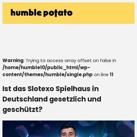
Warning
: Trying to access array offset on false in
/home/humble10/public_html/wp-
content/themes/humble/single.php
on line
11
Ist das Slotexo Spielhaus in
Deutschland gesetzlich und
geschützt?