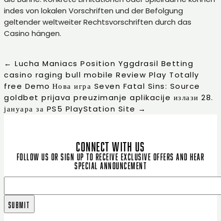
indes von lokalen Vorschriften und der Befolgung
geltender weltweiter Rechtsvorschriften durch das
Casino hängen.
←
Lucha Maniacs Position Yggdrasil Betting
casino raging bull mobile Review Play Totally
free Demo
Нова игра Seven Fatal Sins: Source
goldbet prijava preuzimanje aplikacije излази 28.
јануара за PS5 PlayStation Site
→
CONNECT WITH US
Follow us or sign up to receive exclusive offers and hear
special announcement