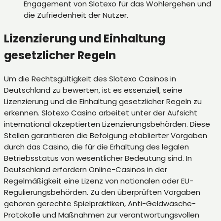
Engagement von Slotexo für das Wohlergehen und
die Zufriedenheit der Nutzer.
Lizenzierung und Einhaltung
gesetzlicher Regeln
Um die Rechtsgültigkeit des Slotexo Casinos in
Deutschland zu bewerten, ist es essenziell, seine
Lizenzierung und die Einhaltung gesetzlicher Regeln zu
erkennen. Slotexo Casino arbeitet unter der Aufsicht
international akzeptierten Lizenzierungsbehörden. Diese
Stellen garantieren die Befolgung etablierter Vorgaben
durch das Casino, die für die Erhaltung des legalen
Betriebsstatus von wesentlicher Bedeutung sind. In
Deutschland erfordern Online-Casinos in der
Regelmäßigkeit eine Lizenz von nationalen oder EU-
Regulierungsbehörden. Zu den überprüften Vorgaben
gehören gerechte Spielpraktiken, Anti-Geldwäsche-
Protokolle und Maßnahmen zur verantwortungsvollen