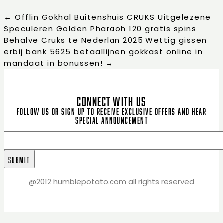
←
Offlin Gokhal Buitenshuis CRUKS Uitgelezene
Speculeren Golden Pharaoh 120 gratis spins
Behalve Cruks te Nederlan 2025
Wettig gissen
erbij bank 5625 betaallijnen gokkast online in
mandaat in bonussen!
→
CONNECT WITH US
Follow us or sign up to receive exclusive offers and hear
special announcement
@2012 humblepotato.com all rights reserved