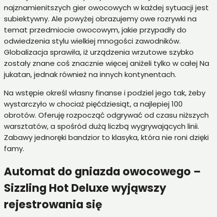
najznamienitszych gier owocowych w każdej sytuacji jest
subiektywny.
Ale powyżej obrazujemy owe rozrywki na
temat przedmiocie owocowym, jakie przypadły do
odwiedzenia stylu wielkiej mnogości zawodników.
Globalizacja sprawiła, iż urządzenia wrzutowe szybko
zostały znane coś znacznie więcej aniżeli tylko w całej Na
jukatan, jednak również na innych kontynentach.
Na wstępie określ własny finanse i podziel jego tak, żeby
wystarczyło w chociaż pięćdziesiąt, a najlepiej 100
obrotów. Oferuję rozpocząć odgrywać od czasu niższych
warsztatów, a spośród dużą liczbą wygrywających linii.
Zabawy jednoręki bandzior to klasyka, która nie roni dzięki
famy.
Automat do gniazda owocowego –
Sizzling Hot Deluxe wyjąwszy
rejestrowania się