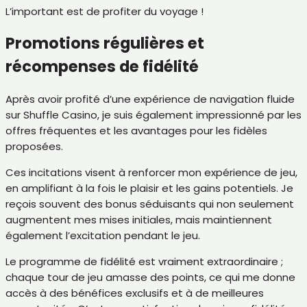
L’important est de profiter du voyage !
Promotions régulières et
récompenses de fidélité
Après avoir profité d’une expérience de navigation fluide
sur Shuffle Casino, je suis également impressionné par les
offres fréquentes et les avantages pour les fidèles
proposées.
Ces incitations visent à renforcer mon expérience de jeu,
en amplifiant à la fois le plaisir et les gains potentiels. Je
reçois souvent des bonus séduisants qui non seulement
augmentent mes mises initiales, mais maintiennent
également l’excitation pendant le jeu.
Le programme de fidélité est vraiment extraordinaire ;
chaque tour de jeu amasse des points, ce qui me donne
accès à des bénéfices exclusifs et à de meilleures