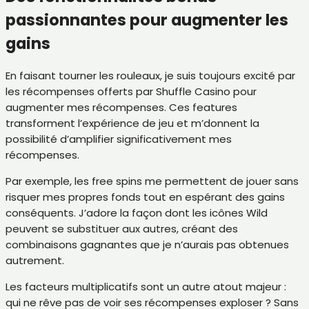
passionnantes pour augmenter les
gains
En faisant tourner les rouleaux, je suis toujours excité par
les récompenses offerts par Shuffle Casino pour
augmenter mes récompenses. Ces features
transforment l’expérience de jeu et m’donnent la
possibilité d’amplifier significativement mes
récompenses.
Par exemple, les free spins me permettent de jouer sans
risquer mes propres fonds tout en espérant des gains
conséquents. J’adore la façon dont les icônes Wild
peuvent se substituer aux autres, créant des
combinaisons gagnantes que je n’aurais pas obtenues
autrement.
Les facteurs multiplicatifs sont un autre atout majeur :
qui ne rêve pas de voir ses récompenses exploser ? Sans